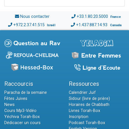
Nous contacter
+33.1.80.20.5000
France
+972.2.37.41.515
+1.437.887.14.93
Israël
Canada
Raccourcis
Ressources
Paracha de la semaine
Calendrier Juif
Fêtes Juives
Sidour (livre de prière)
News
Horaires de Chabbath
Cours Mp3-Vidéo
Livres Torah-Box
Yéchiva Torah-Box
Inscription
Dédicacer un cours
Podcast Torah-Box
English Version