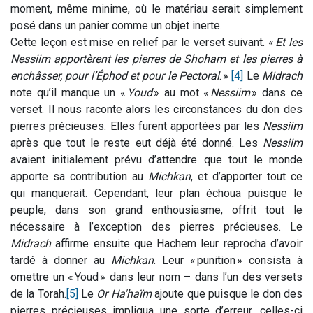
moment, même minime, où le matériau serait simplement
posé dans un panier comme un objet inerte.
Cette leçon est mise en relief par le verset suivant. «
Et les
Nessiim apportèrent les pierres de Shoham et les pierres à
enchâsser, pour l’Éphod et pour le Pectoral
. »
[4]
Le
Midrach
note qu’il manque un «
Youd
» au mot «
Nessiim
» dans ce
verset. Il nous raconte alors les circonstances du don des
pierres précieuses. Elles furent apportées par les
Nessiim
après que tout le reste eut déjà été donné. Les
Nessiim
avaient initialement prévu d’attendre que tout le monde
apporte sa contribution au
Michkan
, et d’apporter tout ce
qui manquerait. Cependant, leur plan échoua puisque le
peuple, dans son grand enthousiasme, offrit tout le
nécessaire à l’exception des pierres précieuses. Le
Midrach
affirme ensuite que Hachem leur reprocha d’avoir
tardé à donner au
Michkan
. Leur « punition » consista à
omettre un « Youd » dans leur nom – dans l’un des versets
de la Torah.
[5]
Le
Or Ha'haïm
ajoute que puisque le don des
pierres précieuses impliqua une sorte d’erreur, celles-ci