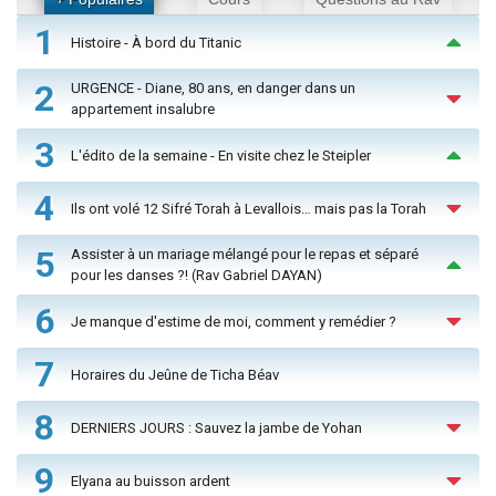
1
Histoire - À bord du Titanic
2
URGENCE - Diane, 80 ans, en danger dans un
appartement insalubre
3
L'édito de la semaine - En visite chez le Steipler
4
Ils ont volé 12 Sifré Torah à Levallois… mais pas la Torah
5
Assister à un mariage mélangé pour le repas et séparé
pour les danses ?! (Rav Gabriel DAYAN)
6
Je manque d'estime de moi, comment y remédier ?
7
Horaires du Jeûne de Ticha Béav
8
DERNIERS JOURS : Sauvez la jambe de Yohan
9
Elyana au buisson ardent