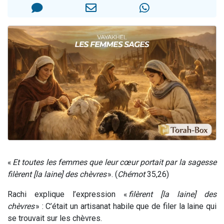
3 personnes viennent de nous rejoindre sur WhatsApp
2 nouvelles musiques dans Torah-Box Music
8 personnes viennent de faire un don pour Tsédaka : pauvres d'Israel
Nouvelle émission radio : Visions de grandeur n°104 : Le Chabbath et le Birkat Hamazone à travers le temps
4 personnes viennent de nous rejoindre sur WhatsApp
«
Et toutes les femmes que leur cœur portait par la sagesse
filèrent [la laine] des chèvres
». (
Chémot
35,26)
Rachi explique l’expression «
filèrent [la laine] des
chèvres
» : C’était un artisanat habile que de filer la laine qui
se trouvait sur les chèvres.