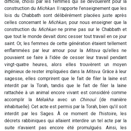
difficile, choisi par les femmes qui se dévouèrent pour la
construction du
Michkan
. Il rapporte l’enseignement que les
lois du Chabbath sont délibérément placées juste après
celles concernant le
Michkan
, pour nous enseigner que la
construction du
Michkan
ne prime pas sur le Chabbath et
que tout le monde devait donc cesser tout travail en ce jour
saint. Or, les femmes de cette génération étaient tellement
enflammées par leur amour pour la
Mitsva
qu’elles ne
pouvaient se faire à l’idée de cesser leur travail pendant
vingt-quatre heures, alors elles trouvèrent un moyen
ingénieux de rester impliquées dans la
Mitsva
. Grâce à leur
sagesse, elles comprirent que le fait de filer la laine est
interdit par la Torah, tandis que le fait de filer la laine
rattachée à un animal encore vivant est considéré comme
accomplir la
Mélakha
avec un
Chinouï
(de manière
inhabituelle). Cet acte est permis par la Torah, bien qu'il soit
interdit par les Sages. À ce moment de l’histoire, les
décrets rabbiniques qui allaient interdire un tel acte par la
suite n’avaient pas encore été promulgués. Ainsi, les