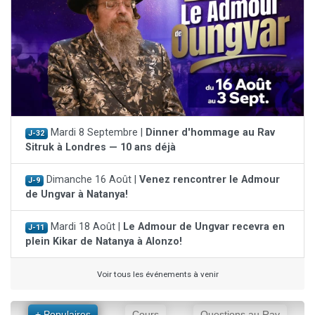
Mardi 8 Septembre |
Dinner d'hommage au Rav
J-32
Sitruk à Londres — 10 ans déjà
Dimanche 16 Août |
Venez rencontrer le Admour
J-9
de Ungvar à Natanya!
Mardi 18 Août |
Le Admour de Ungvar recevra en
J-11
plein Kikar de Natanya à Alonzo!
Voir tous les événements à venir
+ Populaires
Cours
Questions au Rav