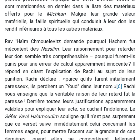
sont mentionnées en dernier dans la liste des matériaux
offerts pour le
Michkan
. Malgré leur grande valeur
matérielle, la faille spirituelle qui conduisit à leur don les
rendit inférieures à tous les autres matériaux.
Rav 'Haïm Chmouelevitz demande pourquoi Hachem fut
mécontent des
Nessiim
. Leur raisonnement pour retarder
leur don semble très compréhensible – pourquoi furent-ils
punis pour une erreur de calcul apparemment innocente ? Il
répond en citant l’explication de Rachi au sujet de leur
punition. Rachi déclare : « parce qu’ils furent initialement
paresseux, ils perdirent un “Youd” dans leur nom. »
[6]
Rachi
nous enseigne que la véritable raison de leur retard fut la
paresse ! Derrière toutes leurs justifications apparemment
valables pour expliquer leur acte, se cachait l’indolence. Le
Séfer Vavé
Ha’amoudim
souligne qu’il n’est pas surprenant
que ce verset suive immédiatement celui concernant les
femmes sages, pour mettre l’accent sur la grandeur de ces
dernières, quand elles se comportèrent tellement