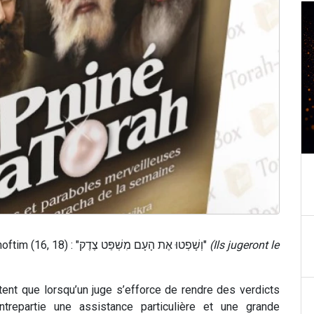
Il est écrit dans notre paracha de la semaine, Choftim (16, 18) : "וְשָׁפְטוּ אֶת הָעָם מִשְׁפַּט צֶדֶק"
(Ils jugeront le
tent que lorsqu’un juge s’efforce de rendre des verdicts
ntrepartie une assistance particulière et une grande