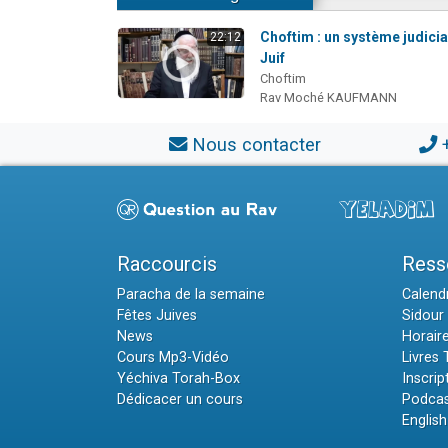
Choftim : un système judicia
22:12
Juif
Choftim
Rav Moché KAUFMANN
Nous contacter
Raccourcis
Ress
Paracha de la semaine
Calendr
Fêtes Juives
Sidour 
News
Horair
Cours Mp3-Vidéo
Livres
Yéchiva Torah-Box
Inscrip
Dédicacer un cours
Podcas
English