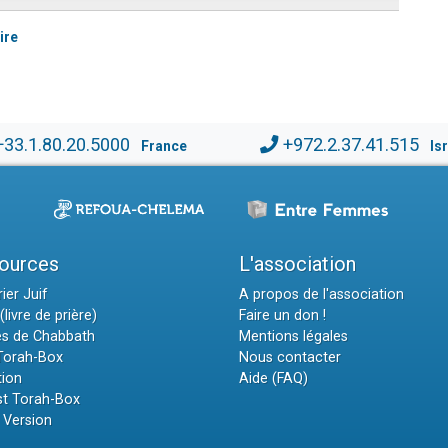
ire
+33.1.80.20.5000
+972.2.37.41.515
France
Is
ources
L'association
ier Juif
A propos de l'association
(livre de prière)
Faire un don !
es de Chabbath
Mentions légales
 Torah-Box
Nous contacter
tion
Aide (FAQ)
t Torah-Box
 Version