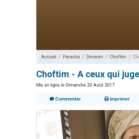
17 personnes
4 personnes 
Il reste 
Eva vient de
Eli vient de 
Accueil
Paracha
Devarim
Choftim
Cho
Choftim - A ceux qui juge
Mis en ligne le Dimanche 20 Août 2017
Commenter
Imprimer