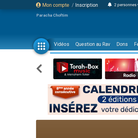
Mon compte
/
Inscription
2 personnes 
Lisbel Esthe
Paracha Choftim
3 person
2 personn
3 personnes 
Vidéos
Question au Rav
Dons
F
11 personnes
3 personn
Il reste 
2 personnes 
29 personnes
Il reste 
2 personnes 
6 personnes 
4 personn
2 personn