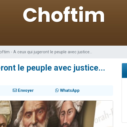
 viennent de demander une bénédiction
viennent de nous rejoindre sur WhatsApp
49 places pour étudier en groupe sur Zoom
 donner son Maasser
donner son Maasser
ftim - A ceux qui jugeront le peuple avec justice...
ront le peuple avec justice...
Envoyer
WhatsApp