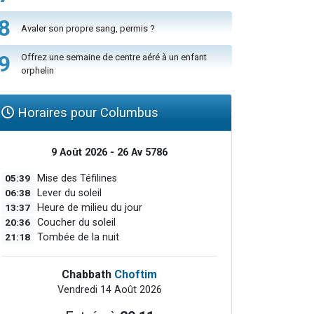
8
Avaler son propre sang, permis ?
9
Offrez une semaine de centre aéré à un enfant
orphelin
Horaires pour Columbus
9 Août 2026 - 26 Av 5786
05:39
Mise des Téfilines
06:38
Lever du soleil
13:37
Heure de milieu du jour
20:36
Coucher du soleil
21:18
Tombée de la nuit
Chabbath
Choftim
Vendredi 14 Août 2026