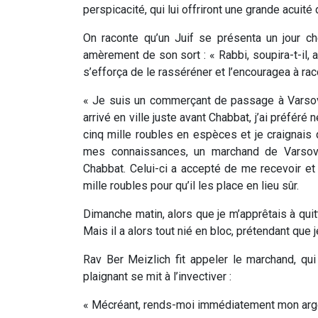
perspicacité, qui lui offriront une grande acuité
On raconte qu’un Juif se présenta un jour c
amèrement de son sort : « Rabbi, soupira-t-il, 
s’efforça de le rasséréner et l’encouragea à rac
« Je suis un commerçant de passage à Varsov
arrivé en ville juste avant Chabbat, j’ai préfér
cinq mille roubles en espèces et je craignais
mes connaissances, un marchand de Varsovi
Chabbat. Celui-ci a accepté de me recevoir et p
mille roubles pour qu’il les place en lieu sûr.
Dimanche matin, alors que je m’apprêtais à qui
Mais il a alors tout nié en bloc, prétendant que 
Rav Ber Meizlich fit appeler le marchand, qui 
plaignant se mit à l’invectiver :
« Mécréant, rends-moi immédiatement mon arge