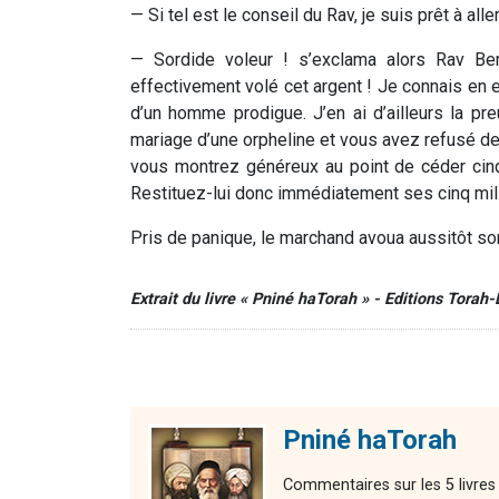
— Si tel est le conseil du Rav, je suis prêt à all
— Sordide voleur ! s’exclama alors Rav Ber
effectivement volé cet argent ! Je connais en ef
d’un homme prodigue. J’en ai d’ailleurs la p
mariage d’une orpheline et vous avez refusé d
vous montrez généreux au point de céder cin
Restituez-lui donc immédiatement ses cinq mill
Pris de panique, le marchand avoua aussitôt son
Extrait du livre « Pniné haTorah » - Editions Torah
Pniné haTorah
Commentaires sur les 5 livres