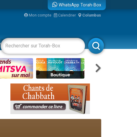
WhatsApp Torah-Box
Mon compte
Calendrier
Columbus
vertissements
Livres
Rabbanim
re
...