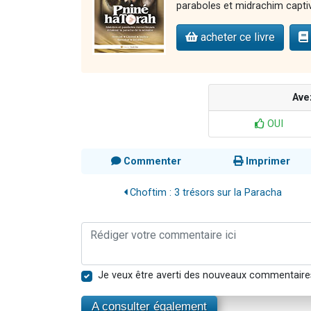
paraboles et midrachim capti
acheter ce livre
Ave
OUI
Commenter
Imprimer
Choftim : 3 trésors sur la Paracha
Je veux être averti des nouveaux commentaire
A consulter également