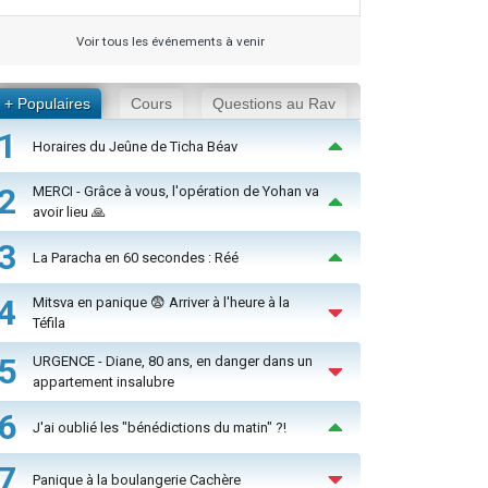
Voir tous les événements à venir
+ Populaires
Cours
Questions au Rav
1
Horaires du Jeûne de Ticha Béav
2
MERCI - Grâce à vous, l'opération de Yohan va
avoir lieu 🙏
3
La Paracha en 60 secondes : Réé
4
Mitsva en panique 😨 Arriver à l'heure à la
Téfila
5
URGENCE - Diane, 80 ans, en danger dans un
appartement insalubre
6
J'ai oublié les "bénédictions du matin" ?!
7
Panique à la boulangerie Cachère