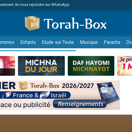
viennent de nous rejoindre sur WhatsApp
r vient de donner son Maasser
nes viennent de faire un don pour Événements Torah-Box
es viennent de faire un don pour Tsédaka : pauvres d'Israel
viennent de nous rejoindre sur WhatsApp
emmes
Enfants
Etude sur Texte
Musique
Paracha
Di
 viennent de demander une bénédiction
es viennent de faire un don pour Diane, 80 ans, dans un appartement insalub
49 places pour étudier en groupe sur Zoom
viennent de nous rejoindre sur WhatsApp
 viennent de demander une bénédiction
49 places pour étudier en groupe sur Zoom
viennent de nous rejoindre sur WhatsApp
viennent de nous rejoindre sur WhatsApp
es viennent de faire un don pour Reloger Rivka, 6 enfants, victime de violences
es viennent de faire un don pour 1 Journée de Vacances Pour les Enfants