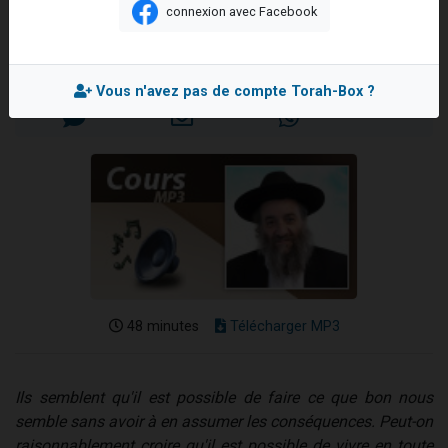
!!!
connexion avec Facebook
6 personnes viennent de nous rejoindre sur WhatsApp
Rav Ariel FHIMA
4 personnes viennent de faire un don pour Reloger Rivka, 6 enfants, victime de violences...
Mis en ligne le Dimanche 14 Octobre 2007
2 personnes viennent de faire un don pour 1 Journée de Vacances Pour les Enfants
Vous n'avez pas de compte Torah-Box ?
4 personnes viennent de nous rejoindre sur WhatsApp
3 nouvelles musiques dans Torah-Box Music
48 minutes
Télécharger MP3
Ils semblent qu'il est possible de faire ce que bon nous
semble sans avoir à en assumer les conséquences. Peut-on
raisonnablement croire qu'il est possible de vivre en toute