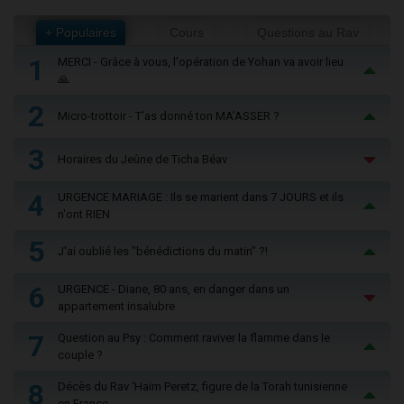
+ Populaires
Cours
Questions au Rav
1
MERCI - Grâce à vous, l'opération de Yohan va avoir lieu
🙏
2
Micro-trottoir - T'as donné ton MA’ASSER ?
3
Horaires du Jeûne de Ticha Béav
4
URGENCE MARIAGE : Ils se marient dans 7 JOURS et ils
n'ont RIEN
5
J'ai oublié les "bénédictions du matin" ?!
6
URGENCE - Diane, 80 ans, en danger dans un
appartement insalubre
7
Question au Psy : Comment raviver la flamme dans le
couple ?
8
Décès du Rav ‘Haïm Peretz, figure de la Torah tunisienne
en France