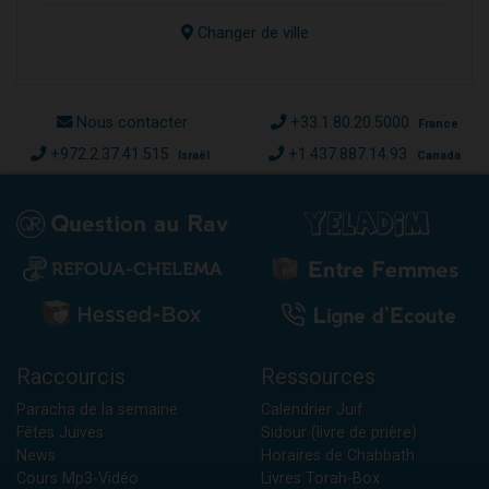
Changer de ville
Nous contacter
+33.1.80.20.5000
France
+972.2.37.41.515
+1.437.887.14.93
Israël
Canada
Raccourcis
Ressources
Paracha de la semaine
Calendrier Juif
Fêtes Juives
Sidour (livre de prière)
News
Horaires de Chabbath
Cours Mp3-Vidéo
Livres Torah-Box