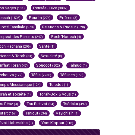
os Sages
Pensée Juive
(131)
(3087)
essah
Pourim
Prières
(1508)
(274)
(3)
ureté Familiale
Relations & Pudeur
(578)
(528)
espect des Parents
Roch 'Hodech
(247)
(4)
och Hachana
Santé
(296)
(1)
cience & Torah
Sexualité
(33)
(8)
im'hat Torah
Souccot
Talmud
(47)
(502)
(1)
echouva
Téfila
Téfilines
(122)
(2230)
(356)
emps Messianique
Toledot
(124)
(1)
orah et société
Torah-Box & vous
(1)
(1)
ou Béav
Tou Bichvat
Tsédaka
(3)
(24)
(397)
sitsit
Tsniout
Vayichla'h
(167)
(634)
(1)
ézot Haberakha
Yom Kippour
(1)
(318)