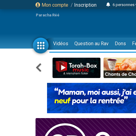
Mon compte
/
Inscription
6 personnes 
4 personn
Paracha Réé
2 personn
17 personnes
4 personnes 
Vidéos
Question au Rav
Dons
F
Il reste 
23 person
Eva vient de
4 personnes 
3 personnes 
3 personn
Odaya vient 
13 personnes
2 personnes 
30 perso