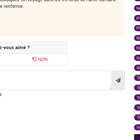
lle renferme.
N
P
P
R
z-vous aimé ?
R
S
NON
S
T
T
s
T
T
T
V