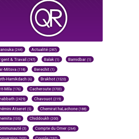
Hanouka
Actualité
(244)
(287)
rgent & Travail
Balak
Bamidbar
(747)
(1)
(1)
ar-Mitsva
Berechit
(118)
(1)
eth-Hamikdach
Brakhot
(6)
(1520)
rit-Mila
Cacheroute
(176)
(3703)
habbath
Chavouot
(2429)
(219)
hémini Atseret
Chemirat haLachone
(5)
(188)
hemita
Chiddoukh
(135)
(200)
ommunauté
Compte du Omer
(3)
(264)
onversion
Couple
(303)
(297)