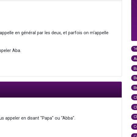
ppelle en général par les deux, et parfois on m'appelle
'
ppeler Aba.
A
B
B
B
C
C
C
us appeler en disant "Papa" ou "Abba".
C
C