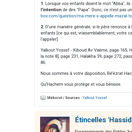
1.
Lorsque vos enfants disent le mot "Abba", ils
l'intention
de dire "Papa". Donc, ce n'est pas un
box.com/question/ma-mere-s-appelle-mazal-tov
2.
D'une manière générale, si le père renonce à la crainte [מורא] qui lui est due
enfants [ce qui est, vraisemblablement, votre 
l'appeler].
Yalkout Yossef - Kiboud Av Vaème, page 165, Ha
la note 8], page 231, Halakha 39, page 272, pa
86.
Nous sommes à votre disposition, Bé’ézrat Hac
Qu'Hachem vous protège et vous bénisse.
Mékorot / Sources :
Yalkout Yossef
.
Étincelles 'Hassi
Enseignements des Rabbis 'ha