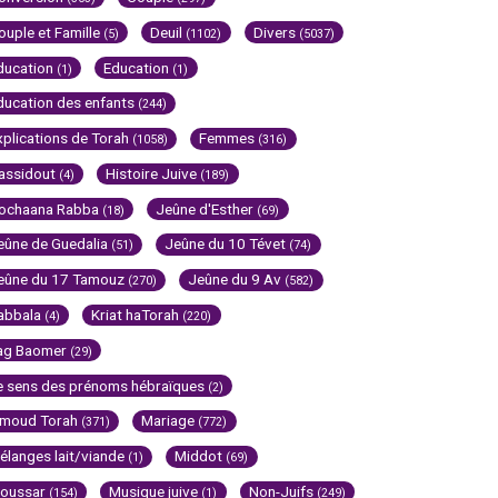
ouple et Famille
Deuil
Divers
(5)
(1102)
(5037)
ducation
Education
(1)
(1)
ducation des enfants
(244)
xplications de Torah
Femmes
(1058)
(316)
assidout
Histoire Juive
(4)
(189)
ochaana Rabba
Jeûne d'Esther
(18)
(69)
eûne de Guedalia
Jeûne du 10 Tévet
(51)
(74)
eûne du 17 Tamouz
Jeûne du 9 Av
(270)
(582)
abbala
Kriat haTorah
(4)
(220)
ag Baomer
(29)
e sens des prénoms hébraïques
(2)
imoud Torah
Mariage
(371)
(772)
élanges lait/viande
Middot
(1)
(69)
oussar
Musique juive
Non-Juifs
(154)
(1)
(249)