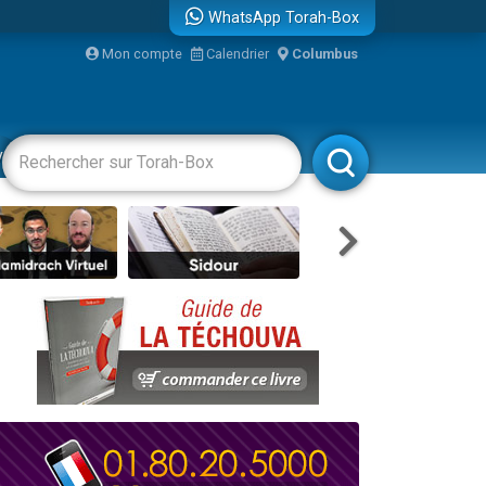
WhatsApp Torah-Box
...
Mon compte
Calendrier
Columbus
vertissements
Livres
Rabbanim
bre