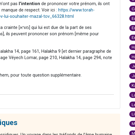
 n'ont pas
l'intention
de prononcer votre prénom, ils ont
C
 manque de respect. Voir ici :
https://www.torah-
-lui-souhaiter-mazal-tov_66328.html
E
 de la part de ses
E
cas], ils peuvent prononcer son prénom [même pour
E
H
lakha 14, page 161, Halakha 9 [et dernier paragraphe de
H
ssage Véyech Lomar, page 210, Halakha 14, page 294, note
J
hem, pour toute question supplémentaire.
J
K
L
L
L
diques
M
M
ssidiques. Un voyage dans les tréfonds de l’âme humaine