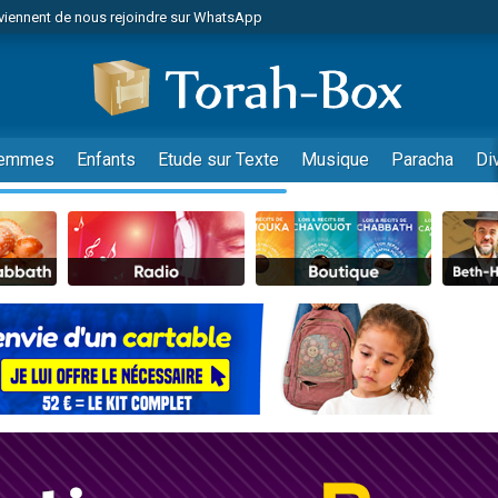
viennent de nous rejoindre sur WhatsApp
es viennent de faire un don pour Reloger Rivka, 6 enfants, victime de violences
es viennent de faire un don pour 1 Journée de Vacances Pour les Enfants
 viennent de demander une bénédiction
viennent de nous rejoindre sur WhatsApp
emmes
Enfants
Etude sur Texte
Musique
Paracha
Di
49 places pour étudier en groupe sur Zoom
nes viennent de faire un don pour Diane, 80 ans, dans un appartement insalu
 donner son Maasser
viennent de nous rejoindre sur WhatsApp
viennent de nous rejoindre sur WhatsApp
es viennent de faire un don pour 5 jours de vacances aux Orphelins
de donner son Maasser
 viennent de demander une bénédiction
viennent de nous rejoindre sur WhatsApp
nnes viennent de faire un don pour Sauvez la jambe de Yohan