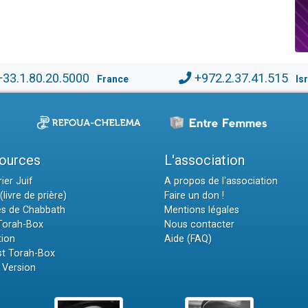
+33.1.80.20.5000
+972.2.37.41.515
France
Is
ources
L'association
ier Juif
A propos de l'association
(livre de prière)
Faire un don !
es de Chabbath
Mentions légales
 Torah-Box
Nous contacter
tion
Aide (FAQ)
t Torah-Box
 Version