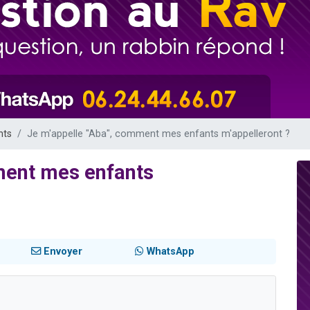
49 places pour étudier en groupe sur Zoom
lles musiques dans Torah-Box Music
viennent de nous rejoindre sur WhatsApp
viennent de nous rejoindre sur WhatsApp
viennent de nous rejoindre sur WhatsApp
nts
Je m'appelle "Aba", comment mes enfants m'appelleront ?
ment mes enfants
Envoyer
WhatsApp