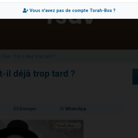
sion radio : Visions de grandeur n°104 : Le Chabbath et le Birkat Hamazone à 
Vous n'avez pas de compte Torah-Box ?
 viennent de demander une bénédiction
de donner son Maasser
49 places pour étudier en groupe sur Zoom
 donner son Maasser
 Tsav : Est-il déjà trop tard ?
-il déjà trop tard ?
Envoyer
WhatsApp