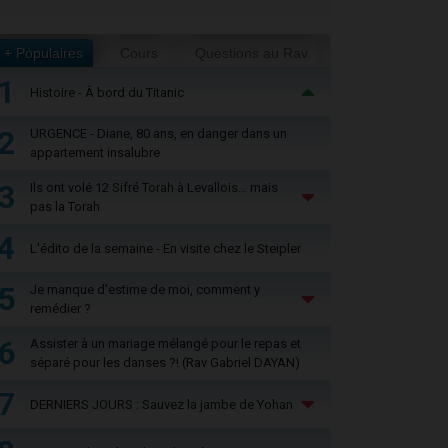
+ Populaires
Cours
Questions au Rav
1
Histoire - À bord du Titanic
2
URGENCE - Diane, 80 ans, en danger dans un
appartement insalubre
3
Ils ont volé 12 Sifré Torah à Levallois… mais
pas la Torah
4
L'édito de la semaine - En visite chez le Steipler
5
Je manque d'estime de moi, comment y
remédier ?
6
Assister à un mariage mélangé pour le repas et
séparé pour les danses ?! (Rav Gabriel DAYAN)
7
DERNIERS JOURS : Sauvez la jambe de Yohan