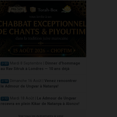
Mardi 8 Septembre |
Dinner d'hommage
J-33
au Rav Sitruk à Londres — 10 ans déjà
Dimanche 16 Août |
Venez rencontrer
J-10
le Admour de Ungvar à Natanya!
Mardi 18 Août |
Le Admour de Ungvar
J-12
recevra en plein Kikar de Natanya à Alonzo!
Voir tous les événements à venir