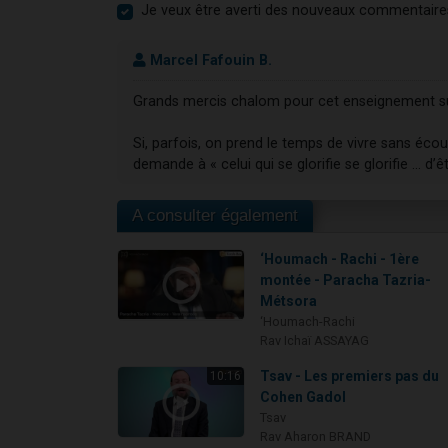
Je veux être averti des nouveaux commentaire
Marcel Fafouin B.
Grands mercis chalom pour cet enseignement sur 
Si, parfois, on prend le temps de vivre sans éco
demande à « celui qui se glorifie se glorifie … d’êt
A consulter également
‘Houmach - Rachi - 1ère
montée - Paracha Tazria-
Métsora
‘Houmach-Rachi
Rav Ichaï ASSAYAG
Tsav - Les premiers pas du
10:16
Cohen Gadol
Tsav
Rav Aharon BRAND