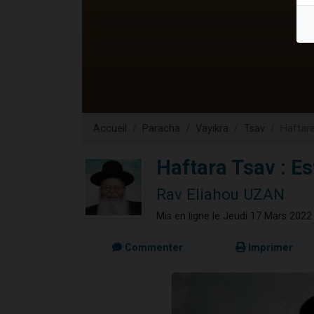
Nouvelle émis
61 personnes
Ariel vient 
Il reste 
Eva vient de
Accueil
Paracha
Vayikra
Tsav
Haftara
Haftara Tsav : Est
Rav Eliahou UZAN
Mis en ligne le Jeudi 17 Mars 2022
Commenter
Imprimer