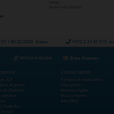
Haftara
Moshé 'Haïm SEBBAH
en
+33.1.80.20.5000
+972.2.37.41.515
France
Is
ources
L'association
ier Juif
A propos de l'association
(livre de prière)
Faire un don !
es de Chabbath
Mentions légales
 Torah-Box
Nous contacter
tion
Aide (FAQ)
t Torah-Box
 Version