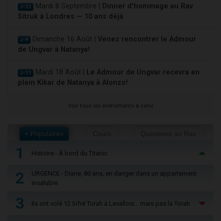
Mardi 8 Septembre |
Dinner d'hommage au Rav
J-32
Sitruk à Londres — 10 ans déjà
Dimanche 16 Août |
Venez rencontrer le Admour
J-9
de Ungvar à Natanya!
Mardi 18 Août |
Le Admour de Ungvar recevra en
J-11
plein Kikar de Natanya à Alonzo!
Voir tous les événements à venir
+ Populaires
Cours
Questions au Rav
1
Histoire - À bord du Titanic
2
URGENCE - Diane, 80 ans, en danger dans un appartement
insalubre
3
Ils ont volé 12 Sifré Torah à Levallois… mais pas la Torah