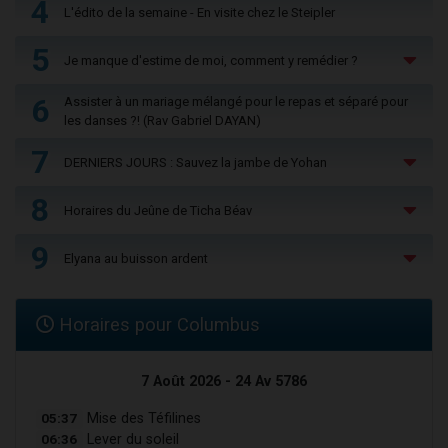
4
L'édito de la semaine - En visite chez le Steipler
5
Je manque d'estime de moi, comment y remédier ?
6
Assister à un mariage mélangé pour le repas et séparé pour
les danses ?! (Rav Gabriel DAYAN)
7
DERNIERS JOURS : Sauvez la jambe de Yohan
8
Horaires du Jeûne de Ticha Béav
9
Elyana au buisson ardent
Horaires pour Columbus
7 Août 2026 - 24 Av 5786
05:37
Mise des Téfilines
06:36
Lever du soleil