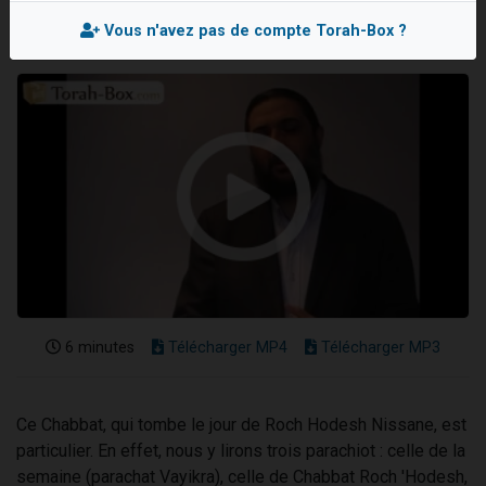
Nouvelle émission radio : Visions de grandeur n°104 : Le Chabbath et le Birkat Hamazone à travers le temps
Vous n'avez pas de compte Torah-Box ?
61 personnes viennent de demander une bénédiction
Ariel vient de donner son Maasser
Il reste 49 places pour étudier en groupe sur Zoom
Eva vient de donner son Maasser
6 minutes
Télécharger MP4
Télécharger MP3
Ce Chabbat, qui tombe le jour de Roch Hodesh Nissane, est
particulier. En effet, nous y lirons trois parachiot : celle de la
semaine (parachat Vayikra), celle de Chabbat Roch 'Hodesh,