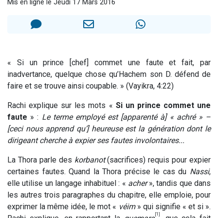
Mis en ligne le Jeudi 17 Mars 2016
Dovan vient de donner son Maasser
2 personnes viennent de nous rejoindre sur WhatsApp
2 personnes viennent de nous rejoindre sur WhatsApp
Malgorzata vient de donner son Maasser
« Si un prince [chef] commet une faute et fait, par
3 personnes viennent de nous rejoindre sur WhatsApp
inadvertance, quelque chose qu’Hachem son D. défend de
faire et se trouve ainsi coupable. » (Vayikra, 4:22)
Rachi explique sur les mots «
Si un prince commet une
faute
» :
Le terme employé est [apparenté à] « achré » –
[ceci nous apprend qu’] heureuse est la génération dont le
dirigeant cherche à expier ses fautes involontaires...
La Thora parle des
korbanot
(sacrifices) requis pour expier
certaines fautes. Quand la Thora précise le cas du
Nassi
,
elle utilise un langage inhabituel : «
acher
», tandis que dans
les autres trois paragraphes du chapitre, elle emploie, pour
exprimer la même idée, le mot «
véim
» qui signifie « et si ».
[1]