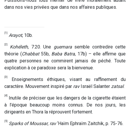
Puissions-nous tous mériter de vivre moralement autant
dans nos vies privées que dans nos affaires publiques.
[1]
Arayot
, 10b.
[2]
Kohéleth
, 7:20. Une
guemara
semble contredire cette
théorie (
Chabbat
55b,
Baba Batra
, 17b) – elle affirme que
quatre personnes ne commirent jamais de péché. Toute
explication à ce paradoxe sera la bienvenue.
[3]
Enseignements éthiques, visant au raffinement du
caractère. Mouvement inspiré par
rav
Israël Salanter
zatsal
.
[4]
Inutile de préciser que les dangers de la cigarette étaient
à l’époque beaucoup moins connus. De nos jours, les
dirigeants en Thora la réprouvent fortement.
[5]
Sparks of Moussar
,
rav
‘Haïm Ephraïm Zaitchik, p. 75-76.