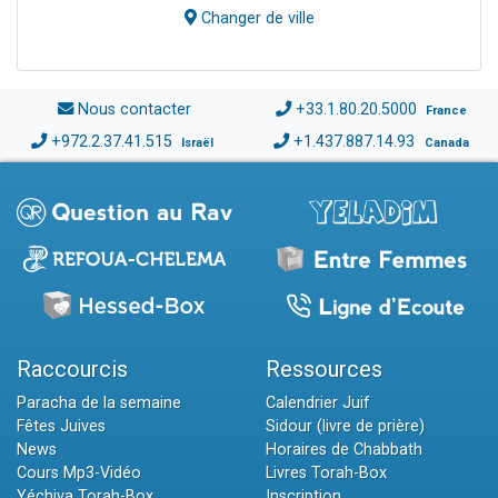
Changer de ville
Nous contacter
+33.1.80.20.5000
France
+972.2.37.41.515
+1.437.887.14.93
Israël
Canada
Raccourcis
Ressources
Paracha de la semaine
Calendrier Juif
Fêtes Juives
Sidour (livre de prière)
News
Horaires de Chabbath
Cours Mp3-Vidéo
Livres Torah-Box
Yéchiva Torah-Box
Inscription