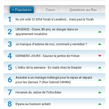
+ Populaires
Cours
Questions au Rav
1
Ils ont volé 12 Sifré Torah à Levallois… mais pas la Torah
2
URGENCE - Diane, 80 ans, en danger dans un
appartement insalubre
3
Je manque d'estime de moi, comment y remédier ?
4
DERNIERS JOURS : Sauvez la jambe de Yohan
5
L'édito de la semaine - En visite chez le Steipler
6
Assister à un mariage mélangé pour le repas et séparé
pour les danses ?! (Rav Gabriel DAYAN)
7
Horaires du Jeûne de Ticha Béav
8
Elyana au buisson ardent