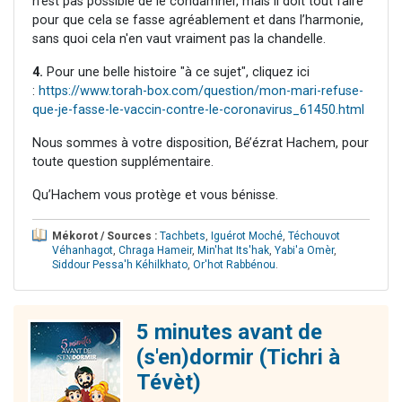
n’est pas possible de le condamner, mais il doit tout faire
pour que cela se fasse agréablement et dans l’harmonie,
sans quoi cela n'en vaut vraiment pas la chandelle.
4.
Pour une belle histoire "à ce sujet", cliquez ici
:
https://www.torah-box.com/question/mon-mari-refuse-
que-je-fasse-le-vaccin-contre-le-coronavirus_61450.html
Nous sommes à votre disposition, Bé’ézrat Hachem, pour
toute question supplémentaire.
Qu’Hachem vous protège et vous bénisse.
Mékorot / Sources :
Tachbets
,
Iguérot Moché
,
Téchouvot
Véhanhagot
,
Chraga Hameir
,
Min'hat Its'hak
,
Yabi'a Omèr
,
Siddour Pessa'h Kéhilkhato
,
Or'hot Rabbénou
.
5 minutes avant de
(s'en)dormir (Tichri à
Tévèt)