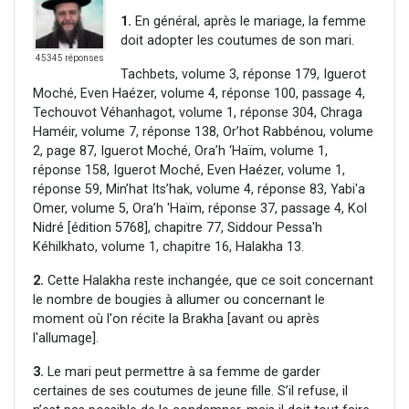
1.
En général, après le mariage, la femme
doit adopter les coutumes de son mari.
45345 réponses
Tachbets, volume 3, réponse 179, Iguerot
Moché, Even Haézer, volume 4, réponse 100, passage 4,
Techouvot Véhanhagot, volume 1, réponse 304, Chraga
Haméir, volume 7, réponse 138, Or’hot Rabbénou, volume
2, page 87, Iguerot Moché, Ora’h ‘Haïm, volume 1,
réponse 158, Iguerot Moché, Even Haézer, volume 1,
réponse 59, Min’hat Its’hak, volume 4, réponse 83, Yabi'a
Omer, volume 5, Ora’h 'Haïm, réponse 37, passage 4, Kol
Nidré [édition 5768], chapitre 77, Siddour Pessa'h
Kéhilkhato, volume 1, chapitre 16, Halakha 13.
2.
Cette Halakha reste inchangée, que ce soit concernant
le nombre de bougies à allumer ou concernant le
moment où l'on récite la Brakha [avant ou après
l'allumage].
3.
Le mari peut permettre à sa femme de garder
certaines de ses coutumes de jeune fille. S’il refuse, il