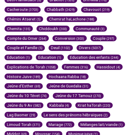
(6)
(1520)
(176)
Cacheroute
Chabbath
Chavouot
(3703)
(2429)
(219)
Chémini Atseret
Chemirat haLachone
(5)
(188)
Chemita
Chiddoukh
Communauté
(135)
(200)
(3)
Compte du Omer
Conversion
Couple
(264)
(303)
(297)
Couple et Famille
Deuil
Divers
(5)
(1102)
(5037)
Education
Education
Education des enfants
(1)
(1)
(244)
Explications de Torah
Femmes
Hassidout
(1058)
(316)
(4)
Histoire Juive
Hochaana Rabba
(189)
(18)
Jeûne d'Esther
Jeûne de Guedalia
(69)
(51)
Jeûne du 10 Tévet
Jeûne du 17 Tamouz
(74)
(270)
Jeûne du 9 Av
Kabbala
Kriat haTorah
(582)
(4)
(220)
Lag Baomer
Le sens des prénoms hébraïques
(29)
(2)
Limoud Torah
Mariage
Mélanges lait/viande
(371)
(772)
(1)
Middot
Moussar
Musique juive
(69)
(154)
(1)