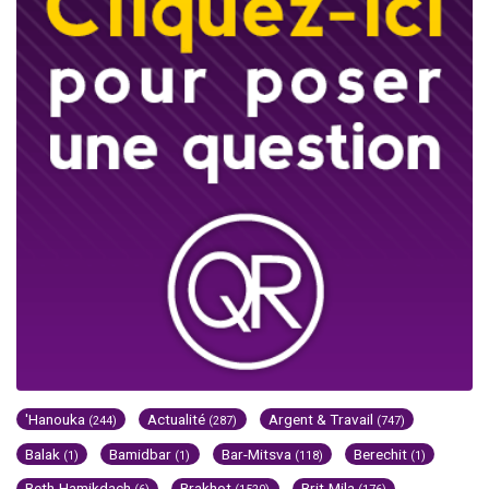
'Hanouka
Actualité
Argent & Travail
(244)
(287)
(747)
Balak
Bamidbar
Bar-Mitsva
Berechit
(1)
(1)
(118)
(1)
Beth-Hamikdach
Brakhot
Brit-Mila