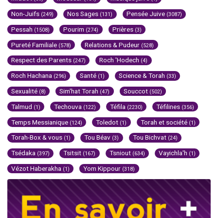
Non-Juifs
Nos Sages
Pensée Juive
(249)
(131)
(3087)
Pessah
Pourim
Prières
(1508)
(274)
(3)
Pureté Familiale
Relations & Pudeur
(578)
(528)
Respect des Parents
Roch 'Hodech
(247)
(4)
Roch Hachana
Santé
Science & Torah
(296)
(1)
(33)
Sexualité
Sim'hat Torah
Souccot
(8)
(47)
(502)
Talmud
Techouva
Téfila
Téfilines
(1)
(122)
(2230)
(356)
Temps Messianique
Toledot
Torah et société
(124)
(1)
(1)
Torah-Box & vous
Tou Béav
Tou Bichvat
(1)
(3)
(24)
Tsédaka
Tsitsit
Tsniout
Vayichla'h
(397)
(167)
(634)
(1)
Vézot Haberakha
Yom Kippour
(1)
(318)