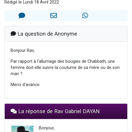
Rédigé le Lundi 18 Avril 2022
13 personnes viennent de demander une bénédiction
30 personnes viennent de faire un don pour Sauvez la jambe de Yohan
Il reste 49 places pour étudier en groupe sur Zoom
12 nouvelles musiques dans Torah-Box Music
La question de Anonyme
29 personnes viennent de demander une bénédiction
Bonjour Rav,
Par rapport à l'allumage des bougies de Chabbath, une
femme doit-elle suivre la coutume de sa mère ou de son
mari ?
Merci d'avance.
La réponse de Rav Gabriel DAYAN
Bonjour,