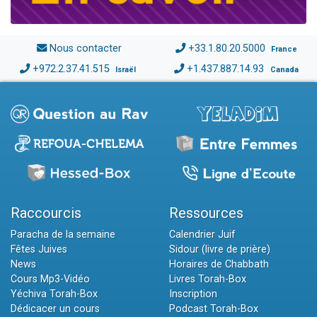
Nous contacter
+33.1.80.20.5000
France
+972.2.37.41.515
+1.437.887.14.93
Israël
Canada
Raccourcis
Ressources
Paracha de la semaine
Calendrier Juif
Fêtes Juives
Sidour (livre de prière)
News
Horaires de Chabbath
Cours Mp3-Vidéo
Livres Torah-Box
Yéchiva Torah-Box
Inscription
Dédicacer un cours
Podcast Torah-Box