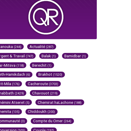
Hanouka
Actualité
(244)
(287)
rgent & Travail
Balak
Bamidbar
(747)
(1)
(1)
ar-Mitsva
Berechit
(118)
(1)
eth-Hamikdach
Brakhot
(6)
(1520)
rit-Mila
Cacheroute
(176)
(3703)
habbath
Chavouot
(2429)
(219)
hémini Atseret
Chemirat haLachone
(5)
(188)
hemita
Chiddoukh
(135)
(200)
ommunauté
Compte du Omer
(3)
(264)
onversion
Couple
(303)
(297)