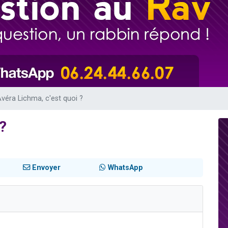
viennent de nous rejoindre sur WhatsApp
les musiques dans Torah-Box Music
es viennent de faire un don pour Tsédaka : pauvres d'Israel
sion radio : Visions de grandeur n°104 : Le Chabbath et le Birkat Hamazone à 
viennent de nous rejoindre sur WhatsApp
Avéra Lichma, c'est quoi ?
 ?
Envoyer
WhatsApp