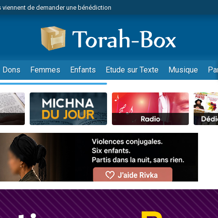
 viennent de demander une bénédiction
49 places pour étudier en groupe sur Zoom
nes viennent de faire un don pour Diane, 80 ans, dans un appartement insalu
 donner son Maasser
viennent de nous rejoindre sur WhatsApp
Dons
Femmes
Enfants
Etude sur Texte
Musique
Pa
viennent de nous rejoindre sur WhatsApp
de donner son Maasser
es viennent de faire un don pour 5 jours de vacances aux Orphelins
viennent de nous rejoindre sur WhatsApp
 viennent de demander une bénédiction
49 places pour étudier en groupe sur Zoom
nnes viennent de faire un don pour Sauvez la jambe de Yohan
lles musiques dans Torah-Box Music
viennent de nous rejoindre sur WhatsApp
viennent de nous rejoindre sur WhatsApp