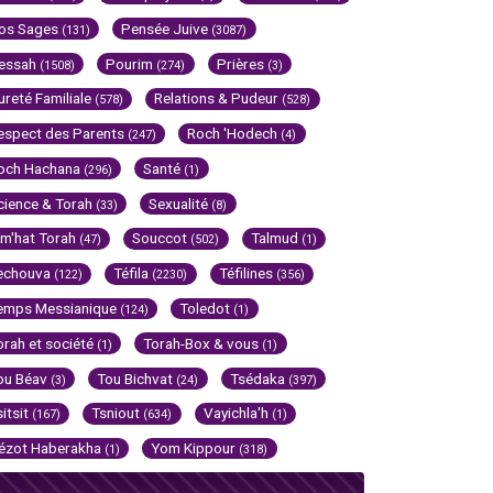
os Sages
Pensée Juive
(131)
(3087)
essah
Pourim
Prières
(1508)
(274)
(3)
ureté Familiale
Relations & Pudeur
(578)
(528)
espect des Parents
Roch 'Hodech
(247)
(4)
och Hachana
Santé
(296)
(1)
cience & Torah
Sexualité
(33)
(8)
im'hat Torah
Souccot
Talmud
(47)
(502)
(1)
echouva
Téfila
Téfilines
(122)
(2230)
(356)
emps Messianique
Toledot
(124)
(1)
orah et société
Torah-Box & vous
(1)
(1)
ou Béav
Tou Bichvat
Tsédaka
(3)
(24)
(397)
sitsit
Tsniout
Vayichla'h
(167)
(634)
(1)
ézot Haberakha
Yom Kippour
(1)
(318)