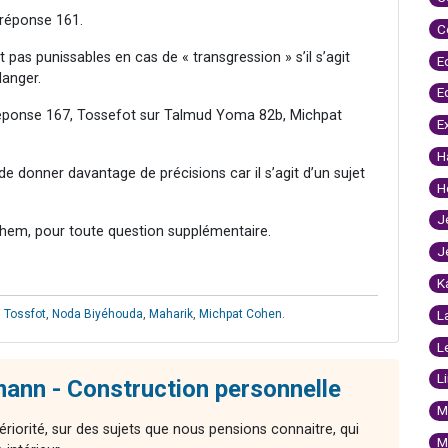
 réponse 161.
C
t pas punissables en cas de « transgression » s’il s’agit
E
danger.
E
 réponse 167, Tossefot sur Talmud Yoma 82b, Michpat
E
H
de donner davantage de précisions car il s’agit d’un sujet
H
J
hem, pour toute question supplémentaire.
J
K
i Tossfot
,
Noda Biyéhouda
,
Maharik
,
Michpat Cohen
.
L
L
L
nn - Construction personnelle
M
ériorité, sur des sujets que nous pensions connaitre, qui
M