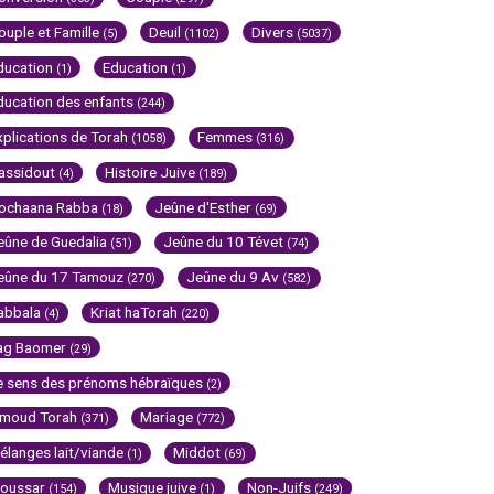
ouple et Famille
Deuil
Divers
(5)
(1102)
(5037)
ducation
Education
(1)
(1)
ducation des enfants
(244)
xplications de Torah
Femmes
(1058)
(316)
assidout
Histoire Juive
(4)
(189)
ochaana Rabba
Jeûne d'Esther
(18)
(69)
eûne de Guedalia
Jeûne du 10 Tévet
(51)
(74)
eûne du 17 Tamouz
Jeûne du 9 Av
(270)
(582)
abbala
Kriat haTorah
(4)
(220)
ag Baomer
(29)
e sens des prénoms hébraïques
(2)
imoud Torah
Mariage
(371)
(772)
élanges lait/viande
Middot
(1)
(69)
oussar
Musique juive
Non-Juifs
(154)
(1)
(249)