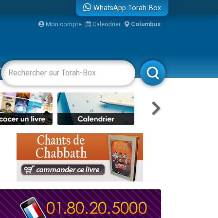
WhatsApp Torah-Box
Mon compte
Calendrier
Columbus
bre
racha
Divertissements
Livres
Rabbanim