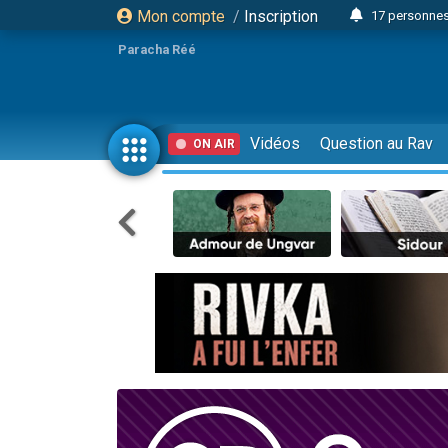
Mon compte
/
Inscription
17 personnes
Il reste 
Paracha Réé
23 person
Eva vient de
4 personnes 
Vidéos
Question au Rav
ON AIR
3 personnes 
Odaya vient 
3 personn
2 personnes 
13 personnes
Il reste 
30 perso
12 nouve
3 personnes 
2 personnes 