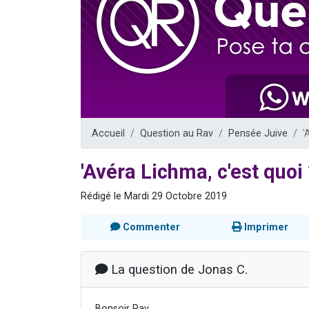
3 personnes 
2 nouvel
8 personn
Nouvelle émis
4 personnes 
Accueil
Question au Rav
Pensée Juive
'
'Avéra Lichma, c'est quoi
Rédigé le Mardi 29 Octobre 2019
Commenter
Imprimer
La question de Jonas C.
Bonsoir Rav,