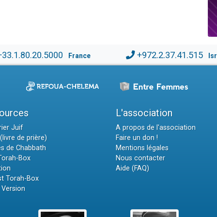
+33.1.80.20.5000
+972.2.37.41.515
France
Is
ources
L'association
ier Juif
A propos de l'association
(livre de prière)
Faire un don !
es de Chabbath
Mentions légales
 Torah-Box
Nous contacter
tion
Aide (FAQ)
t Torah-Box
 Version