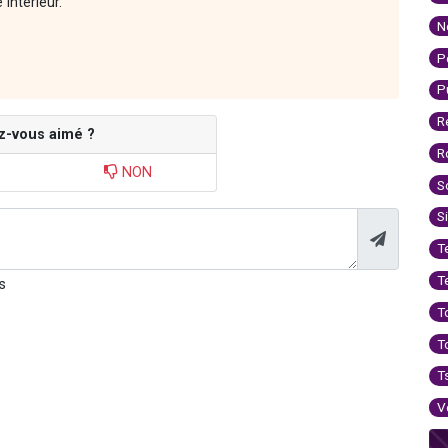
intérieur.
N
P
P
R
z-vous aimé ?
R
NON
S
S
T
T
s
T
T
T
V