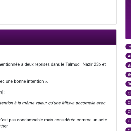
'
A
entionnée à deux reprises dans le Talmud : Nazir 23b et
B
B
vec une bonne intention ».
B
] :
C
C
ntention à la même valeur qu’une Mitsva accomplie avec
C
te n’est pas condamnable mais considérée comme un acte
C
ther.
C