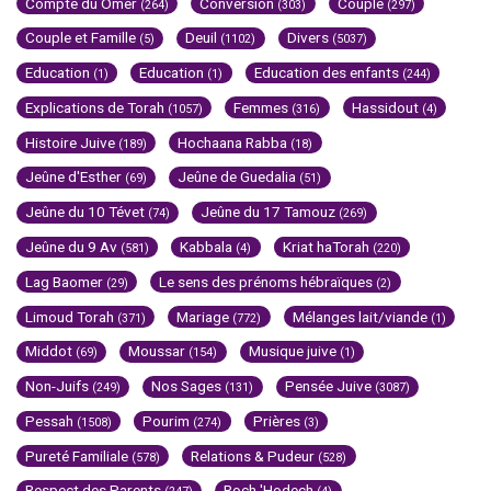
Compte du Omer
Conversion
Couple
(264)
(303)
(297)
Couple et Famille
Deuil
Divers
(5)
(1102)
(5037)
Education
Education
Education des enfants
(1)
(1)
(244)
Explications de Torah
Femmes
Hassidout
(1057)
(316)
(4)
Histoire Juive
Hochaana Rabba
(189)
(18)
Jeûne d'Esther
Jeûne de Guedalia
(69)
(51)
Jeûne du 10 Tévet
Jeûne du 17 Tamouz
(74)
(269)
Jeûne du 9 Av
Kabbala
Kriat haTorah
(581)
(4)
(220)
Lag Baomer
Le sens des prénoms hébraïques
(29)
(2)
Limoud Torah
Mariage
Mélanges lait/viande
(371)
(772)
(1)
Middot
Moussar
Musique juive
(69)
(154)
(1)
Non-Juifs
Nos Sages
Pensée Juive
(249)
(131)
(3087)
Pessah
Pourim
Prières
(1508)
(274)
(3)
Pureté Familiale
Relations & Pudeur
(578)
(528)
Respect des Parents
Roch 'Hodech