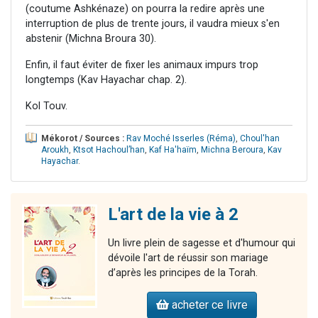
(coutume Ashkénaze) on pourra la redire après une
interruption de plus de trente jours, il vaudra mieux s'en
abstenir (Michna Broura 30).
Enfin, il faut éviter de fixer les animaux impurs trop
longtemps (Kav Hayachar chap. 2).
Kol Touv.
Mékorot / Sources :
Rav Moché Isserles (Réma)
,
Choul'han
Aroukh
,
Ktsot Hachoul’han
,
Kaf Ha'haïm
,
Michna Beroura
,
Kav
Hayachar
.
L'art de la vie à 2
Un livre plein de sagesse et d'humour qui
dévoile l'art de réussir son mariage
d’après les principes de la Torah.
acheter ce livre