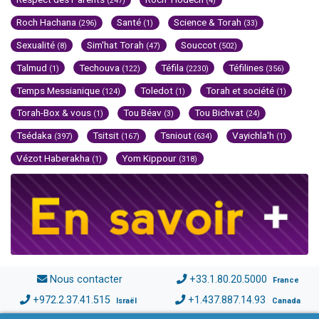
(247)
(4)
Roch Hachana
Santé
Science & Torah
(296)
(1)
(33)
Sexualité
Sim'hat Torah
Souccot
(8)
(47)
(502)
Talmud
Techouva
Téfila
Téfilines
(1)
(122)
(2230)
(356)
Temps Messianique
Toledot
Torah et société
(124)
(1)
(1)
Torah-Box & vous
Tou Béav
Tou Bichvat
(1)
(3)
(24)
Tsédaka
Tsitsit
Tsniout
Vayichla'h
(397)
(167)
(634)
(1)
Vézot Haberakha
Yom Kippour
(1)
(318)
Nous contacter
+33.1.80.20.5000
France
+972.2.37.41.515
+1.437.887.14.93
Israël
Canada