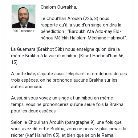
Chalom Ouvrakha,
Le Choul'han Aroukh (225, 8) nous
rapporte qu'à la vue d'un singe on dira la
bénédiction : "Baroukh Ata Ado-nay Elo-
9010 réponses
hénou Mélèkh Ha'olam Méchané Habriyot".
La Guémara (Brakhot 58b) nous enseigne qu'on dira la
même Brakha à la vue d'un hibou (Ktsot Hachoul'han 66,
15).
A cette liste, s'ajoute aussi l'éléphant, et en-dehors de ces
trois espèces, on ne prononce aucune Brakha sur les
autres animaux.
Aussi, si vous voyez un singe et un hibou en même
temps, vous ne prononcerez qu'une seule fois la Brakha
pour les deux espèces.
Selon le Choul'han Aroukh (paragraphe 9), une fois que
vous avez dit cette Brakha, vous ne pouvez plus jamais la
réciter (Kaf Ha'haïm 65), et bien que selon le Rama