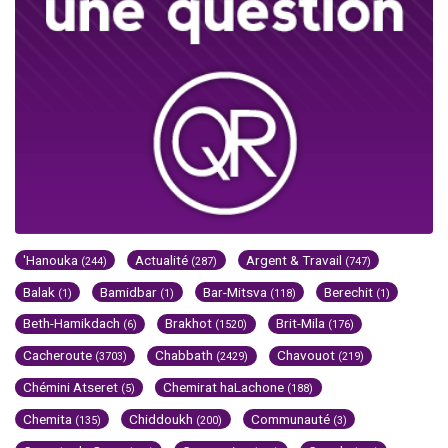
'Hanouka
Actualité
Argent & Travail
(244)
(287)
(747)
Balak
Bamidbar
Bar-Mitsva
Berechit
(1)
(1)
(118)
(1)
Beth-Hamikdach
Brakhot
Brit-Mila
(6)
(1520)
(176)
Cacheroute
Chabbath
Chavouot
(3703)
(2429)
(219)
Chémini Atseret
Chemirat haLachone
(5)
(188)
Chemita
Chiddoukh
Communauté
(135)
(200)
(3)