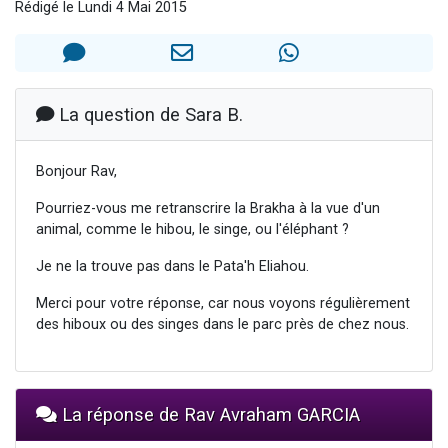
Rédigé le Lundi 4 Mai 2015
Nouvelle émission radio : Visions de grandeur n°104 : Le Chabbath et le Birkat Hamazone à travers le temps
61 personnes viennent de demander une bénédiction
Ariel vient de donner son Maasser
Il reste 49 places pour étudier en groupe sur Zoom
La question de Sara B.
Eva vient de donner son Maasser
Bonjour Rav,
Pourriez-vous me retranscrire la Brakha à la vue d'un
animal, comme le hibou, le singe, ou l'éléphant ?
Je ne la trouve pas dans le Pata'h Eliahou.
Merci pour votre réponse, car nous voyons régulièrement
des hiboux ou des singes dans le parc près de chez nous.
La réponse de Rav Avraham GARCIA