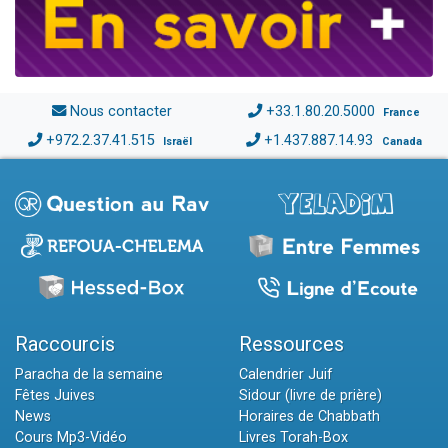
Nous contacter
+33.1.80.20.5000
France
+972.2.37.41.515
+1.437.887.14.93
Israël
Canada
Raccourcis
Ressources
Paracha de la semaine
Calendrier Juif
Fêtes Juives
Sidour (livre de prière)
News
Horaires de Chabbath
Cours Mp3-Vidéo
Livres Torah-Box