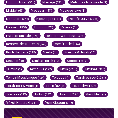
Limoud Torah
Mariage
Mélanges lait/viande
(371)
(772)
(1)
Middot
Moussar
Musique juive
(69)
(154)
(1)
Non-Juifs
Nos Sages
Pensée Juive
(248)
(131)
(3085)
Pessah
Pourim
Prières
(1508)
(274)
(3)
Pureté Familiale
Relations & Pudeur
(578)
(528)
Respect des Parents
Roch 'Hodech
(247)
(4)
Roch Hachana
Santé
Science & Torah
(295)
(1)
(33)
Sexualité
Sim'hat Torah
Souccot
(8)
(47)
(502)
Talmud
Techouva
Téfila
Téfilines
(1)
(122)
(2230)
(356)
Temps Messianique
Toledot
Torah et société
(124)
(1)
(1)
Torah-Box & vous
Tou Béav
Tou Bichvat
(1)
(3)
(24)
Tsédaka
Tsitsit
Tsniout
Vayichla'h
(397)
(167)
(634)
(1)
Vézot Haberakha
Yom Kippour
(1)
(318)