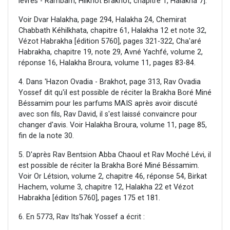
lèvres - Rambam, Hilkhot Brakhot, chapitre 1, Halakha 7].
Voir Dvar Halakha, page 294, Halakha 24, Chemirat
Chabbath Kéhilkhata, chapitre 61, Halakha 12 et note 32,
Vézot Habrakha [édition 5760], pages 321-322, Cha'aré
Habrakha, chapitre 19, note 29, Avné Yachfé, volume 2,
réponse 16, Halakha Broura, volume 11, pages 83-84.
4. Dans 'Hazon Ovadia - Brakhot, page 313, Rav Ovadia
Yossef dit qu'il est possible de réciter la Brakha Boré Miné
Béssamim pour les parfums MAIS après avoir discuté
avec son fils, Rav David, il s'est laissé convaincre pour
changer d'avis. Voir Halakha Broura, volume 11, page 85,
fin de la note 30.
5. D'après Rav Bentsion Abba Chaoul et Rav Moché Lévi, il
est possible de réciter la Brakha Boré Miné Béssamim.
Voir Or Létsion, volume 2, chapitre 46, réponse 54, Birkat
Hachem, volume 3, chapitre 12, Halakha 22 et Vézot
Habrakha [édition 5760], pages 175 et 181.
6. En 5773, Rav Its’hak Yossef a écrit :