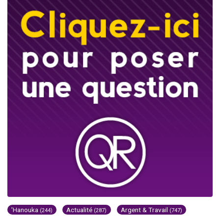
'Hanouka
Actualité
Argent & Travail
(244)
(287)
(747)