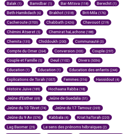
Balak
Bamidbar
Bar-Mitsva
Berechit
(1)
(1)
(118)
(1)
Beth-Hamikdach
Brakhot
Brit-Mila
(6)
(1518)
(176)
Cacheroute
Chabbath
Chavouot
(3703)
(2426)
(219)
Chémini Atseret
Chemirat haLachone
(5)
(188)
Chemita
Chiddoukh
Communauté
(135)
(200)
(3)
Compte du Omer
Conversion
Couple
(264)
(303)
(297)
Couple et Famille
Deuil
Divers
(5)
(1102)
(5036)
Education
Education
Education des enfants
(1)
(1)
(244)
Explications de Torah
Femmes
Hassidout
(1057)
(316)
(4)
Histoire Juive
Hochaana Rabba
(189)
(18)
Jeûne d'Esther
Jeûne de Guedalia
(69)
(51)
Jeûne du 10 Tévet
Jeûne du 17 Tamouz
(74)
(269)
Jeûne du 9 Av
Kabbala
Kriat haTorah
(574)
(4)
(220)
Lag Baomer
Le sens des prénoms hébraïques
(29)
(2)