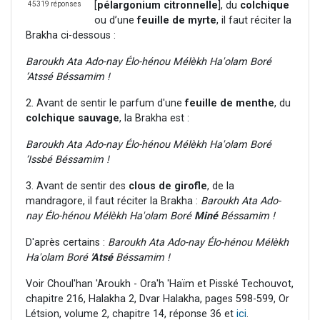
[
pélargonium citronnelle
], du
colchique
45319 réponses
ou d’une
feuille de myrte
, il faut réciter la
Brakha ci-dessous :
Baroukh Ata Ado-nay Élo-hénou Mélèkh Ha'olam Boré
‘Atssé Béssamim !
2. Avant de sentir le parfum d'une
feuille de menthe
, du
colchique sauvage
, la Brakha est :
Baroukh Ata Ado-nay Élo-hénou Mélèkh Ha'olam Boré
‘Issbé Béssamim !
3. Avant de sentir des
clous de girofle
, de la
mandragore, il faut réciter la Brakha :
Baroukh Ata Ado-
nay Élo-hénou Mélèkh Ha'olam Boré
Miné
Béssamim !
D'après certains :
Baroukh Ata Ado-nay Élo-hénou Mélèkh
Ha'olam Boré
'Atsé
Béssamim !
Voir Choul'han 'Aroukh - Ora'h 'Haïm et Pisské Techouvot,
chapitre 216, Halakha 2, Dvar Halakha, pages 598-599, Or
Létsion, volume 2, chapitre 14, réponse 36 et
ici
.