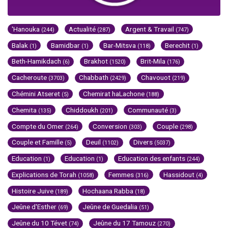
'Hanouka
Actualité
Argent & Travail
(244)
(287)
(747)
Balak
Bamidbar
Bar-Mitsva
Berechit
(1)
(1)
(118)
(1)
Beth-Hamikdach
Brakhot
Brit-Mila
(6)
(1520)
(176)
Cacheroute
Chabbath
Chavouot
(3703)
(2429)
(219)
Chémini Atseret
Chemirat haLachone
(5)
(188)
Chemita
Chiddoukh
Communauté
(135)
(201)
(3)
Compte du Omer
Conversion
Couple
(264)
(303)
(298)
Couple et Famille
Deuil
Divers
(5)
(1102)
(5037)
Education
Education
Education des enfants
(1)
(1)
(244)
Explications de Torah
Femmes
Hassidout
(1058)
(316)
(4)
Histoire Juive
Hochaana Rabba
(189)
(18)
Jeûne d'Esther
Jeûne de Guedalia
(69)
(51)
Jeûne du 10 Tévet
Jeûne du 17 Tamouz
(74)
(270)