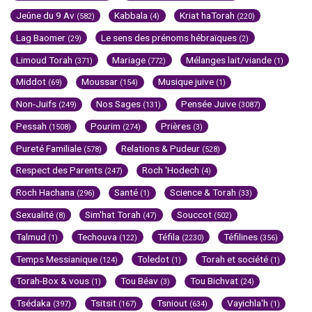
Jeûne du 9 Av
Kabbala
Kriat haTorah
(582)
(4)
(220)
Lag Baomer
Le sens des prénoms hébraïques
(29)
(2)
Limoud Torah
Mariage
Mélanges lait/viande
(371)
(772)
(1)
Middot
Moussar
Musique juive
(69)
(154)
(1)
Non-Juifs
Nos Sages
Pensée Juive
(249)
(131)
(3087)
Pessah
Pourim
Prières
(1508)
(274)
(3)
Pureté Familiale
Relations & Pudeur
(578)
(528)
Respect des Parents
Roch 'Hodech
(247)
(4)
Roch Hachana
Santé
Science & Torah
(296)
(1)
(33)
Sexualité
Sim'hat Torah
Souccot
(8)
(47)
(502)
Talmud
Techouva
Téfila
Téfilines
(1)
(122)
(2230)
(356)
Temps Messianique
Toledot
Torah et société
(124)
(1)
(1)
Torah-Box & vous
Tou Béav
Tou Bichvat
(1)
(3)
(24)
Tsédaka
Tsitsit
Tsniout
Vayichla'h
(397)
(167)
(634)
(1)