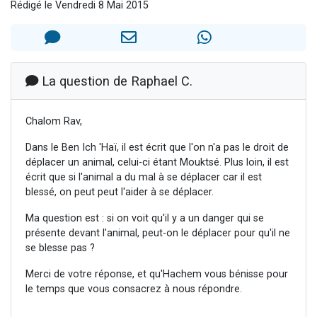
Rédigé le Vendredi 8 Mai 2015
6 personnes viennent de nous rejoindre sur WhatsApp
4 personnes viennent de faire un don pour Reloger Rivka, 6 enfants, victime de violences...
2 personnes viennent de faire un don pour 1 Journée de Vacances Pour les Enfants
4 personnes viennent de nous rejoindre sur WhatsApp
La question de Raphael C.
3 nouvelles musiques dans Torah-Box Music
Chalom Rav,
Dans le Ben Ich 'Haï, il est écrit que l'on n'a pas le droit de
déplacer un animal, celui-ci étant Mouktsé. Plus loin, il est
écrit que si l'animal a du mal à se déplacer car il est
blessé, on peut peut l'aider à se déplacer.
Ma question est : si on voit qu'il y a un danger qui se
présente devant l'animal, peut-on le déplacer pour qu'il ne
se blesse pas ?
Merci de votre réponse, et qu'Hachem vous bénisse pour
le temps que vous consacrez à nous répondre.