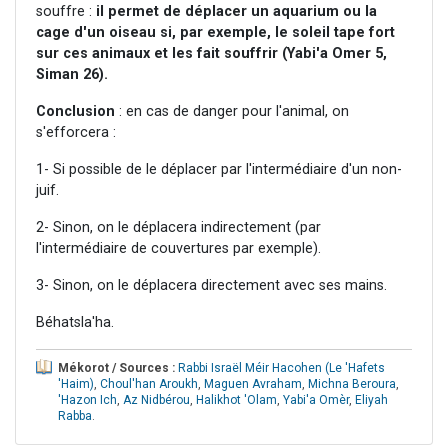
souffre :
il permet de déplacer un aquarium ou la
cage d'un oiseau si, par exemple, le soleil tape fort
sur ces animaux et les fait souffrir (Yabi'a Omer 5,
Siman 26).
Conclusion
: en cas de danger pour l'animal, on
s'efforcera :
1- Si possible de le déplacer par l'intermédiaire d'un non-
juif.
2- Sinon, on le déplacera indirectement (par
l'intermédiaire de couvertures par exemple).
3- Sinon, on le déplacera directement avec ses mains.
Béhatsla'ha.
Mékorot / Sources :
Rabbi Israël Méir Hacohen (Le 'Hafets
'Haim)
,
Choul'han Aroukh
,
Maguen Avraham
,
Michna Beroura
,
'Hazon Ich
,
Az Nidbérou
,
Halikhot 'Olam
,
Yabi'a Omèr
,
Eliyah
Rabba
.