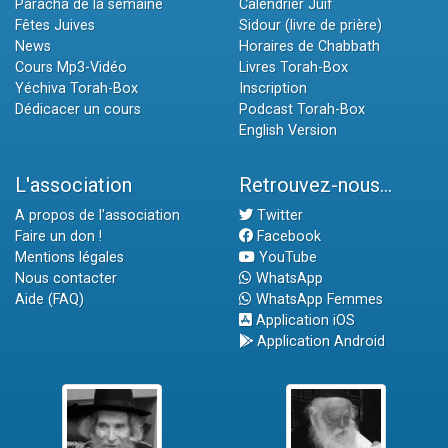
Paracha de la semaine
Calendrier Juif
Fêtes Juives
Sidour (livre de prière)
News
Horaires de Chabbath
Cours Mp3-Vidéo
Livres Torah-Box
Yéchiva Torah-Box
Inscription
Dédicacer un cours
Podcast Torah-Box
English Version
L'association
Retrouvez-nous...
A propos de l'association
Twitter
Faire un don !
Facebook
Mentions légales
YouTube
Nous contacter
WhatsApp
Aide (FAQ)
WhatsApp Femmes
Application iOS
Application Android