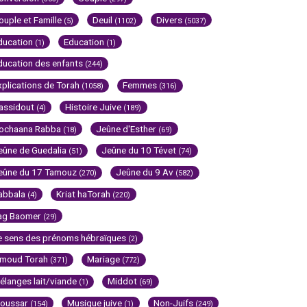
ouple et Famille
Deuil
Divers
(5)
(1102)
(5037)
ducation
Education
(1)
(1)
ducation des enfants
(244)
xplications de Torah
Femmes
(1058)
(316)
assidout
Histoire Juive
(4)
(189)
ochaana Rabba
Jeûne d'Esther
(18)
(69)
eûne de Guedalia
Jeûne du 10 Tévet
(51)
(74)
eûne du 17 Tamouz
Jeûne du 9 Av
(270)
(582)
abbala
Kriat haTorah
(4)
(220)
ag Baomer
(29)
e sens des prénoms hébraïques
(2)
imoud Torah
Mariage
(371)
(772)
élanges lait/viande
Middot
(1)
(69)
oussar
Musique juive
Non-Juifs
(154)
(1)
(249)