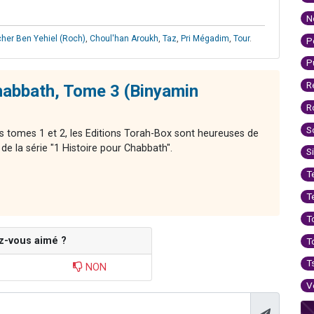
N
her Ben Yehiel (Roch)
,
Choul'han Aroukh
,
Taz
,
Pri Mégadim
,
Tour
.
P
P
R
habbath, Tome 3 (Binyamin
R
S
s tomes 1 et 2, les Editions Torah-Box sont heureuses de
e la série "1 Histoire pour Chabbath".
S
T
T
T
z-vous aimé ?
T
T
NON
V