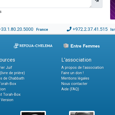
s
+33.1.80.20.5000
+972.2.37.41.515
France
Is
ources
L'association
ier Juif
A propos de l'association
(livre de prière)
Faire un don !
es de Chabbath
Mentions légales
 Torah-Box
Nous contacter
tion
Aide (FAQ)
t Torah-Box
 Version