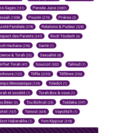
os Sages
Pensée Juive
(131)
(3087)
essah
Pourim
Prières
(1508)
(274)
(3)
ureté Familiale
Relations & Pudeur
(578)
(528)
espect des Parents
Roch 'Hodech
(247)
(4)
och Hachana
Santé
(296)
(1)
cience & Torah
Sexualité
(33)
(8)
im'hat Torah
Souccot
Talmud
(47)
(502)
(1)
echouva
Téfila
Téfilines
(122)
(2230)
(356)
emps Messianique
Toledot
(124)
(1)
orah et société
Torah-Box & vous
(1)
(1)
ou Béav
Tou Bichvat
Tsédaka
(3)
(24)
(397)
sitsit
Tsniout
Vayichla'h
(167)
(634)
(1)
ézot Haberakha
Yom Kippour
(1)
(318)