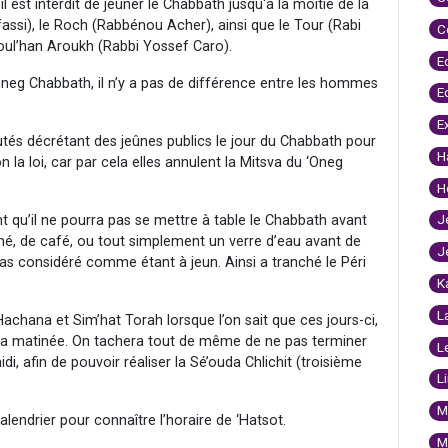
l est interdit de jeûner le Chabbath jusqu'à la moitié de la
lfassi), le Roch (Rabbénou Acher), ainsi que le Tour (Rabi
C
oul’han Aroukh (Rabbi Yossef Caro).
E
neg Chabbath, il n’y a pas de différence entre les hommes
E
E
tés décrétant des jeûnes publics le jour du Chabbath pour
H
 la loi, car par cela elles annulent la Mitsva du ‘Oneg
H
J
qu’il ne pourra pas se mettre à table le Chabbath avant
thé, de café, ou tout simplement un verre d’eau avant de
J
 pas considéré comme étant à jeun. Ainsi a tranché le Péri
K
L
Hachana et Sim’hat Torah lorsque l’on sait que ces jours-ci,
s la matinée. On tachera tout de même de ne pas terminer
L
i, afin de pouvoir réaliser la Sé’ouda Chlichit (troisième
L
M
alendrier pour connaître l’horaire de ‘Hatsot.
M