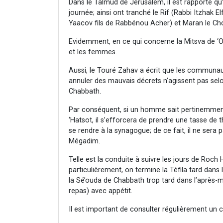
Dans le Talmud de Jérusalem, il est rapporté qu’i
journée; ainsi ont tranché le Rif (Rabbi Itzhak E
Yaacov fils de Rabbénou Acher) et Maran le Ch
Evidemment, en ce qui concerne la Mitsva de ‘O
et les femmes.
Aussi, le Touré Zahav a écrit que les communau
annuler des mauvais décrets n’agissent pas selon
Chabbath.
Par conséquent, si un homme sait pertinemment 
‘Hatsot, il s’efforcera de prendre une tasse de 
se rendre à la synagogue; de ce fait, il ne sera
Mégadim.
Telle est la conduite à suivre les jours de Roch 
particulièrement, on termine la Téfila tard dan
la Sé’ouda de Chabbath trop tard dans l’après-mid
repas) avec appétit.
Il est important de consulter régulièrement un c