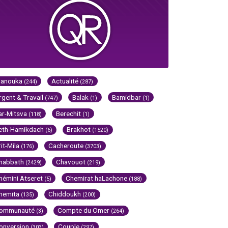
Hanouka
Actualité
(244)
(287)
rgent & Travail
Balak
Bamidbar
(747)
(1)
(1)
ar-Mitsva
Berechit
(118)
(1)
eth-Hamikdach
Brakhot
(6)
(1520)
rit-Mila
Cacheroute
(176)
(3703)
habbath
Chavouot
(2429)
(219)
hémini Atseret
Chemirat haLachone
(5)
(188)
hemita
Chiddoukh
(135)
(200)
ommunauté
Compte du Omer
(3)
(264)
onversion
Couple
(303)
(297)