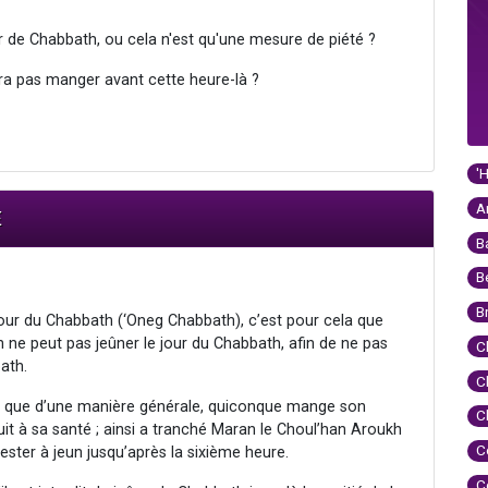
ur de Chabbath, ou cela n'est qu'une mesure de piété ?
rra pas manger avant cette heure-là ?
'
A
E
B
B
B
e jour du Chabbath (‘Oneg Chabbath), c’est pour cela que
ne peut pas jeûner le jour du Chabbath, afin de ne pas
C
ath.
C
né que d’une manière générale, quiconque mange son
C
uit à sa santé ; ainsi a tranché Maran le Choul’han Aroukh
C
ster à jeun jusqu’après la sixième heure.
C