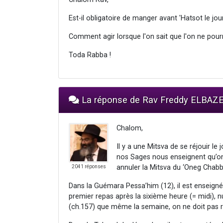
Est-il obligatoire de manger avant 'Hatsot le jo
Comment agir lorsque l'on sait que l'on ne pou
Toda Rabba !
La réponse de Rav Freddy ELBAZ
Chalom,
Il y a une Mitsva de se réjouir l
nos Sages nous enseignent qu’on 
annuler la Mitsva du ‘Oneg Chabb
2041 réponses
Dans la Guémara Pessa’him (12), il est enseig
premier repas après la sixième heure (= midi), n
(ch.157) que même la semaine, on ne doit pas re