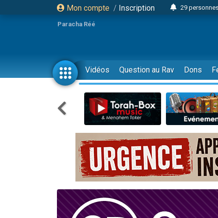
Mon compte
/
Inscription
29 personnes
Il reste 
Paracha Réé
16 person
2 personnes 
6 personnes 
Vidéos
Question au Rav
Dons
F
4 personn
2 personn
17 personnes
4 personnes 
Il reste 
Eva vient de
4 personnes 
3 personnes 
Odaya vient 
3 personn