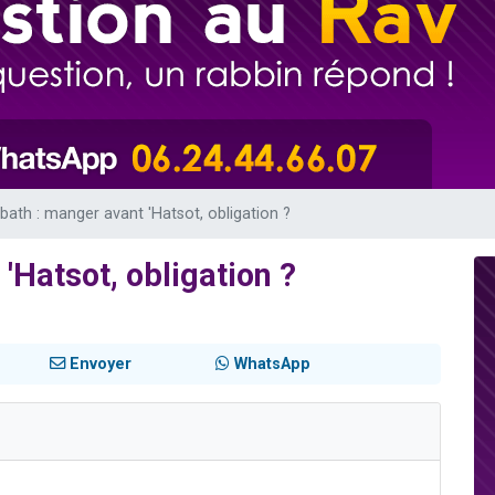
viennent de nous rejoindre sur WhatsApp
 viennent de demander une bénédiction
49 places pour étudier en groupe sur Zoom
lles musiques dans Torah-Box Music
viennent de nous rejoindre sur WhatsApp
ath : manger avant 'Hatsot, obligation ?
'Hatsot, obligation ?
Envoyer
WhatsApp