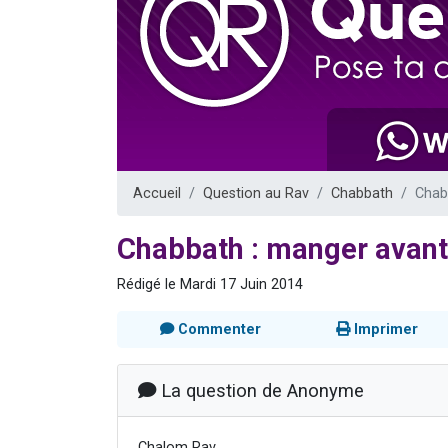
2 personnes 
13 personnes
Il reste 
12 nouve
2 personnes 
Accueil
Question au Rav
Chabbath
Chabb
Chabbath : manger avant 
Rédigé le Mardi 17 Juin 2014
Commenter
Imprimer
La question de Anonyme
Chalom Rav,