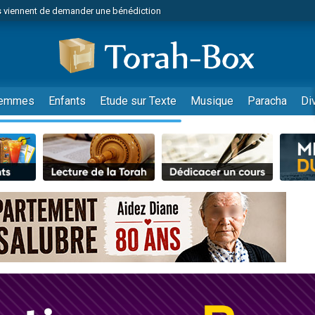
 viennent de demander une bénédiction
49 places pour étudier en groupe sur Zoom
nes viennent de faire un don pour Diane, 80 ans, dans un appartement insalu
viennent de nous rejoindre sur WhatsApp
viennent de nous rejoindre sur WhatsApp
emmes
Enfants
Etude sur Texte
Musique
Paracha
Di
es viennent de faire un don pour Reloger Rivka, 6 enfants, victime de violences
es viennent de faire un don pour 1 Journée de Vacances Pour les Enfants
 viennent de demander une bénédiction
viennent de nous rejoindre sur WhatsApp
49 places pour étudier en groupe sur Zoom
 donner son Maasser
viennent de nous rejoindre sur WhatsApp
viennent de nous rejoindre sur WhatsApp
de donner son Maasser
es viennent de faire un don pour 5 jours de vacances aux Orphelins