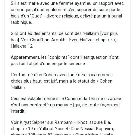
S'il s'est marié avec une femme ayant eu un rapport avec
un non-juif, il doit également s'en séparer de suite par le
biais d'un "Guet" - divorce religieux, délivré par un tribunal
rabbinique.
S'ils ont eu des enfants, ce sont des 'Hallalim [voir plus
bas]. Voir Choul'han 'Aroukh - Even Haézer, chapitre 7,
Halakha 12.
Apparemment, les "conjoints" dont il est question n'ont
pas fait l'objet d'une enquête sérieuse.
L’enfant né d’un Cohen avec l'une des trois femmes
citées plus haut, est juif, mais a le statut de « Cohen
‘Hallal ».
Ceci est valable même si le Cohen et la femme divorcée
n’ont pas contracté un mariage [qui, de toute façon, est
interdit].
Voir Kiryat Sépher sur Rambam Hilkhot Issouré Bia,
chapitre 19 et Yalkout Yossef, Diné Néssiat Kapayim,