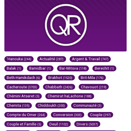
'Hanouka
Actualité
Argent & Travail
(244)
(287)
(747)
Balak
Bamidbar
Bar-Mitsva
Berechit
(1)
(1)
(118)
(1)
Beth-Hamikdach
Brakhot
Brit-Mila
(6)
(1520)
(176)
Cacheroute
Chabbath
Chavouot
(3703)
(2426)
(219)
Chémini Atseret
Chemirat haLachone
(5)
(188)
Chemita
Chiddoukh
Communauté
(135)
(200)
(3)
Compte du Omer
Conversion
Couple
(264)
(303)
(297)
Couple et Famille
Deuil
Divers
(5)
(1102)
(5037)