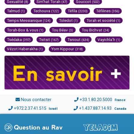
Sexualité
Sim'hat Torah
Souccot
(8)
(47)
(502)
Talmud
Techouva
Téfila
Téfilines
(1)
(122)
(2230)
(356)
Temps Messianique
Toledot
Torah et société
(124)
(1)
(1)
Torah-Box & vous
Tou Béav
Tou Bichvat
(1)
(3)
(24)
Tsédaka
Tsitsit
Tsniout
Vayichla'h
(397)
(167)
(634)
(1)
Vézot Haberakha
Yom Kippour
(1)
(318)
Nous contacter
+33.1.80.20.5000
France
+972.2.37.41.515
+1.437.887.14.93
Israël
Canada