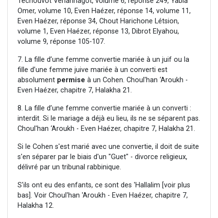
Techouvot Véhanhagot, volume 6, réponse 249, Yabia
Omer, volume 10, Even Haézer, réponse 14, volume 11,
Even Haézer, réponse 34, Chout Harichone Létsion,
volume 1, Even Haézer, réponse 13, Dibrot Elyahou,
volume 9, réponse 105-107.
7. La fille d’une femme convertie mariée à un juif ou la
fille d’une femme juive mariée à un converti est
absolument
permise
à un Cohen. Choul'han ‘Aroukh -
Even Haézer, chapitre 7, Halakha 21.
8. La fille d’une femme convertie mariée à un converti :
interdit. Si le mariage a déjà eu lieu, ils ne se séparent pas.
Choul'han ‘Aroukh - Even Haézer, chapitre 7, Halakha 21.
Si le Cohen s'est marié avec une convertie, il doit de suite
s'en séparer par le biais d'un "Guet" - divorce religieux,
délivré par un tribunal rabbinique.
S'ils ont eu des enfants, ce sont des 'Hallalim [voir plus
bas]. Voir Choul'han 'Aroukh - Even Haézer, chapitre 7,
Halakha 12.