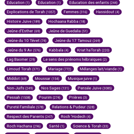
Education
Education
Education des enfants
(1)
(1)
(244)
Explications de Torah
Femmes
Hassidout
(1057)
(316)
(4)
Histoire Juive
Hochaana Rabba
(189)
(18)
Jeûne d'Esther
Jeûne de Guedalia
(69)
(51)
Jeûne du 10 Tévet
Jeûne du 17 Tamouz
(74)
(269)
Jeûne du 9 Av
Kabbala
Kriat haTorah
(576)
(4)
(220)
Lag Baomer
Le sens des prénoms hébraïques
(29)
(2)
Limoud Torah
Mariage
Mélanges lait/viande
(371)
(772)
(1)
Middot
Moussar
Musique juive
(69)
(154)
(1)
Non-Juifs
Nos Sages
Pensée Juive
(249)
(131)
(3085)
Pessah
Pourim
Prières
(1508)
(274)
(3)
Pureté Familiale
Relations & Pudeur
(578)
(528)
Respect des Parents
Roch 'Hodech
(247)
(4)
Roch Hachana
Santé
Science & Torah
(296)
(1)
(33)