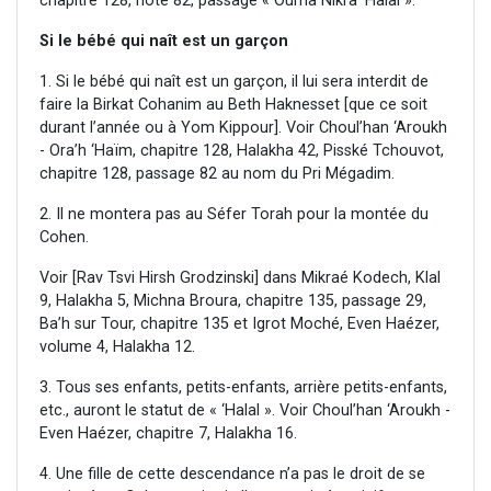
chapitre 128, note 82, passage « Ouma Nikra ‘Halal ».
Si le bébé qui naît est un garçon
1. Si le bébé qui naît est un garçon, il lui sera interdit de
faire la Birkat Cohanim au Beth Haknesset [que ce soit
durant l’année ou à Yom Kippour]. Voir Choul’han ‘Aroukh
- Ora’h ‘Haïm, chapitre 128, Halakha 42, Pisské Tchouvot,
chapitre 128, passage 82 au nom du Pri Mégadim.
2. Il ne montera pas au Séfer Torah pour la montée du
Cohen.
Voir [Rav Tsvi Hirsh Grodzinski] dans Mikraé Kodech, Klal
9, Halakha 5, Michna Broura, chapitre 135, passage 29,
Ba’h sur Tour, chapitre 135 et Igrot Moché, Even Haézer,
volume 4, Halakha 12.
3. Tous ses enfants, petits-enfants, arrière petits-enfants,
etc., auront le statut de « ‘Halal ». Voir Choul’han ‘Aroukh -
Even Haézer, chapitre 7, Halakha 16.
4. Une fille de cette descendance n’a pas le droit de se