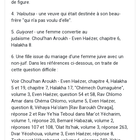
de figure.
4.
'Haloutsa
- une veuve qui était destinée à son beau-
frère "qui n'a pas voulu d'elle".
5.
Guiyoret
- une femme convertie au
judaïsme. Choul'han Aroukh - Even Haézer, chapitre 6,
Halakha 8.
6. Une fille issue du mariage d'une femme juive avec un
non-juif. Dans les références ci-dessous, on traite de
cette question difficile :
Voir Choul'han Aroukh - Even Haézer, chapitre 4, Halakha
5 et 19, chapitre 7, Halakha 17, "Chémech Oumaguène",
volume 3, Even Haézer, question 54 et 58, Rav Chlomo
Amar dans Chéma Chlomo, volume 5, Even Haézer,
question 8, Véhaya Ha'olam [Rav Baroukh Chraga],
réponse 2 et Rav Ye'hia Teboul dans Mar'ot Yécharim,
volume 1, réponse 20, Bemaré Habazak, volume 2,
réponses 107 et 108, 'Olat Its'hak, volume 3, réponse 263,
Dvar Yéoshoua, volume 3, Even Haézer, réponse 8,