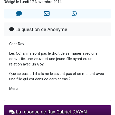
Rédigé le Lundi 17 Novembre 2014
61 personnes viennent de demander une bénédiction
Il reste 49 places pour étudier en groupe sur Zoom
Ariel vient de donner son Maasser
Nathaniel vient de donner son Maasser
La question de Anonyme
4 personnes viennent de nous rejoindre sur WhatsApp
Cher Rav,
Les Cohanim n'ont pas le droit de se marier avec une
convertie, une veuve et une jeune fille ayant eu une
relation avec un Goy.
Que se passe-t-il s'ils ne le savent pas et se marient avec
une fille qui est dans ce dernier cas ?
Merci.
La réponse de Rav Gabriel DAYAN