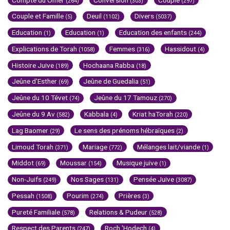
(264)
(303)
(297)
Couple et Famille
Deuil
Divers
(5)
(1102)
(5037)
Education
Education
Education des enfants
(1)
(1)
(244)
Explications de Torah
Femmes
Hassidout
(1058)
(316)
(4)
Histoire Juive
Hochaana Rabba
(189)
(18)
Jeûne d'Esther
Jeûne de Guedalia
(69)
(51)
Jeûne du 10 Tévet
Jeûne du 17 Tamouz
(74)
(270)
Jeûne du 9 Av
Kabbala
Kriat haTorah
(582)
(4)
(220)
Lag Baomer
Le sens des prénoms hébraïques
(29)
(2)
Limoud Torah
Mariage
Mélanges lait/viande
(371)
(772)
(1)
Middot
Moussar
Musique juive
(69)
(154)
(1)
Non-Juifs
Nos Sages
Pensée Juive
(249)
(131)
(3087)
Pessah
Pourim
Prières
(1508)
(274)
(3)
Pureté Familiale
Relations & Pudeur
(578)
(528)
Respect des Parents
Roch 'Hodech
(247)
(4)