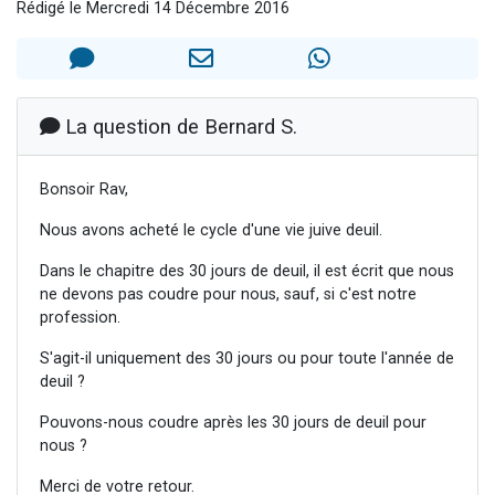
Rédigé le Mercredi 14 Décembre 2016
2 personnes viennent de nous rejoindre sur WhatsApp
2 nouvelles musiques dans Torah-Box Music
3 personnes viennent de nous rejoindre sur WhatsApp
8 personnes viennent de faire un don pour Tsédaka : pauvres d'Israel
La question de Bernard S.
2 personnes viennent de faire un don pour 1 Journée de Vacances Pour les Enfants
Bonsoir Rav,
Nous avons acheté le cycle d'une vie juive deuil.
Dans le chapitre des 30 jours de deuil, il est écrit que nous
ne devons pas coudre pour nous, sauf, si c'est notre
profession.
S'agit-il uniquement des 30 jours ou pour toute l'année de
deuil ?
Pouvons-nous coudre après les 30 jours de deuil pour
nous ?
Merci de votre retour.