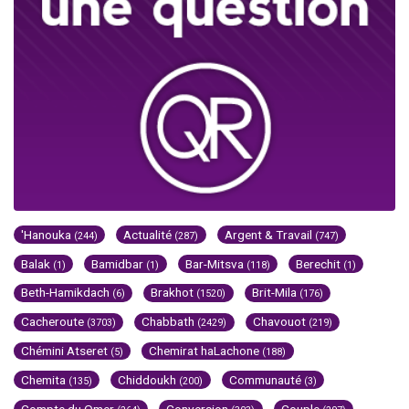
'Hanouka
Actualité
Argent & Travail
(244)
(287)
(747)
Balak
Bamidbar
Bar-Mitsva
Berechit
(1)
(1)
(118)
(1)
Beth-Hamikdach
Brakhot
Brit-Mila
(6)
(1520)
(176)
Cacheroute
Chabbath
Chavouot
(3703)
(2429)
(219)
Chémini Atseret
Chemirat haLachone
(5)
(188)
Chemita
Chiddoukh
Communauté
(135)
(200)
(3)
Compte du Omer
Conversion
Couple