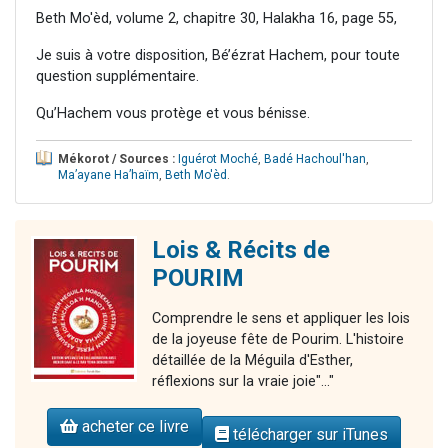
Beth Mo'èd, volume 2, chapitre 30, Halakha 16, page 55,
Je suis à votre disposition, Bé’ézrat Hachem, pour toute
question supplémentaire.
Qu’Hachem vous protège et vous bénisse.
Mékorot / Sources :
Iguérot Moché
,
Badé Hachoul'han
,
Ma’ayane Ha’haïm
,
Beth Mo'èd
.
Lois & Récits de
POURIM
Comprendre le sens et appliquer les lois
de la joyeuse fête de Pourim. L'histoire
détaillée de la Méguila d'Esther,
réflexions sur la vraie joie"..."
acheter ce livre
télécharger sur iTunes