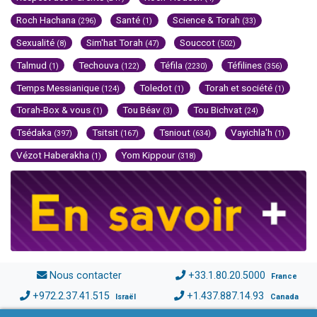
Roch Hachana
Santé
Science & Torah
(296)
(1)
(33)
Sexualité
Sim'hat Torah
Souccot
(8)
(47)
(502)
Talmud
Techouva
Téfila
Téfilines
(1)
(122)
(2230)
(356)
Temps Messianique
Toledot
Torah et société
(124)
(1)
(1)
Torah-Box & vous
Tou Béav
Tou Bichvat
(1)
(3)
(24)
Tsédaka
Tsitsit
Tsniout
Vayichla'h
(397)
(167)
(634)
(1)
Vézot Haberakha
Yom Kippour
(1)
(318)
Nous contacter
+33.1.80.20.5000
France
+972.2.37.41.515
+1.437.887.14.93
Israël
Canada