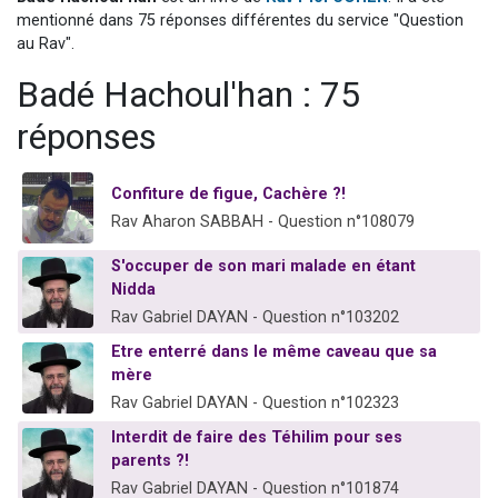
17 personnes viennent de demander une bénédiction
mentionné dans 75 réponses différentes du service "Question
au Rav".
4 personnes viennent de nous rejoindre sur WhatsApp
Badé Hachoul'han : 75
Il reste 49 places pour étudier en groupe sur Zoom
Eva vient de donner son Maasser
réponses
Eli vient de donner son Maasser
Confiture de figue, Cachère ?!
Rav Aharon SABBAH - Question n°108079
S'occuper de son mari malade en étant
Nidda
Rav Gabriel DAYAN - Question n°103202
Etre enterré dans le même caveau que sa
mère
Rav Gabriel DAYAN - Question n°102323
Interdit de faire des Téhilim pour ses
parents ?!
Rav Gabriel DAYAN - Question n°101874