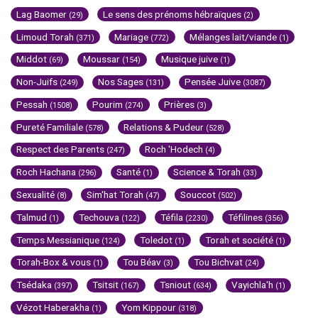
Lag Baomer
Le sens des prénoms hébraïques
(29)
(2)
Limoud Torah
Mariage
Mélanges lait/viande
(371)
(772)
(1)
Middot
Moussar
Musique juive
(69)
(154)
(1)
Non-Juifs
Nos Sages
Pensée Juive
(249)
(131)
(3087)
Pessah
Pourim
Prières
(1508)
(274)
(3)
Pureté Familiale
Relations & Pudeur
(578)
(528)
Respect des Parents
Roch 'Hodech
(247)
(4)
Roch Hachana
Santé
Science & Torah
(296)
(1)
(33)
Sexualité
Sim'hat Torah
Souccot
(8)
(47)
(502)
Talmud
Techouva
Téfila
Téfilines
(1)
(122)
(2230)
(356)
Temps Messianique
Toledot
Torah et société
(124)
(1)
(1)
Torah-Box & vous
Tou Béav
Tou Bichvat
(1)
(3)
(24)
Tsédaka
Tsitsit
Tsniout
Vayichla'h
(397)
(167)
(634)
(1)
Vézot Haberakha
Yom Kippour
(1)
(318)