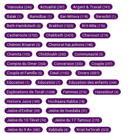
'Hanouka
Actualité
Argent & Travail
(244)
(287)
(747)
Balak
Bamidbar
Bar-Mitsva
Berechit
(1)
(1)
(118)
(1)
Beth-Hamikdach
Brakhot
Brit-Mila
(6)
(1520)
(176)
Cacheroute
Chabbath
Chavouot
(3703)
(2429)
(219)
Chémini Atseret
Chemirat haLachone
(5)
(188)
Chemita
Chiddoukh
Communauté
(135)
(200)
(3)
Compte du Omer
Conversion
Couple
(264)
(303)
(297)
Couple et Famille
Deuil
Divers
(5)
(1102)
(5037)
Education
Education
Education des enfants
(1)
(1)
(244)
Explications de Torah
Femmes
Hassidout
(1058)
(316)
(4)
Histoire Juive
Hochaana Rabba
(189)
(18)
Jeûne d'Esther
Jeûne de Guedalia
(69)
(51)
Jeûne du 10 Tévet
Jeûne du 17 Tamouz
(74)
(270)
Jeûne du 9 Av
Kabbala
Kriat haTorah
(582)
(4)
(220)