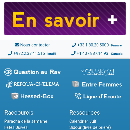
Nous contacter
+33.1.80.20.5000
France
+972.2.37.41.515
+1.437.887.14.93
Israël
Canada
Raccourcis
Ressources
Paracha de la semaine
Calendrier Juif
Fêtes Juives
Sidour (livre de prière)