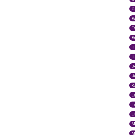
C
E
E
E
H
H
J
J
K
L
L
L
M
M