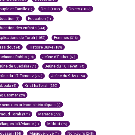
ouple et Famille
Deuil
Divers
(5)
(1102)
(5037)
ducation
Education
(1)
(1)
ducation des enfants
(244)
xplications de Torah
Femmes
(1057)
(316)
assidout
Histoire Juive
(4)
(189)
ochaana Rabba
Jeûne d'Esther
(18)
(69)
eûne de Guedalia
Jeûne du 10 Tévet
(51)
(74)
eûne du 17 Tamouz
Jeûne du 9 Av
(269)
(574)
abbala
Kriat haTorah
(4)
(220)
ag Baomer
(29)
e sens des prénoms hébraïques
(2)
imoud Torah
Mariage
(371)
(772)
élanges lait/viande
Middot
(1)
(69)
oussar
Musique juive
Non-Juifs
(154)
(1)
(248)