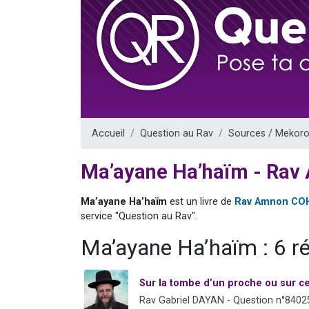
61 personnes
Il reste 
Ariel vient 
Nathaniel vi
4 personnes 
Accueil
Question au Rav
Sources / Mekoro
Ma’ayane Ha’haïm - Rav
Ma’ayane Ha’haïm
est un livre de
Rav Amnon CO
service "Question au Rav".
Ma’ayane Ha’haïm : 6 r
Sur la tombe d’un proche ou sur cel
Rav Gabriel DAYAN - Question n°8402