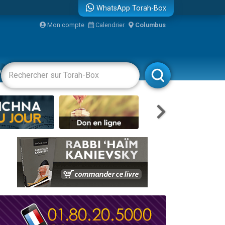
WhatsApp Torah-Box
Mon compte
Calendrier
Columbus
re
vertissements
Livres
Rabbanim
travers le temps