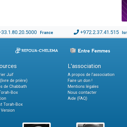
+33.1.80.20.5000
+972.2.37.41.515
France
Is
ources
L'association
ier Juif
A propos de l'association
(livre de prière)
Faire un don !
es de Chabbath
Mentions légales
 Torah-Box
Nous contacter
tion
Aide (FAQ)
t Torah-Box
 Version