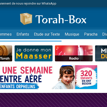
viennent de nous rejoindre sur WhatsApp
de donner son Maasser
es viennent de faire un don pour 5 jours de vacances aux Orphelins
es viennent de faire un don pour Diane, 80 ans, dans un appartement insalub
viennent de nous rejoindre sur WhatsApp
emmes
Enfants
Etude sur Texte
Musique
Paracha
Di
 viennent de demander une bénédiction
nnes viennent de faire un don pour Sauvez la jambe de Yohan
49 places pour étudier en groupe sur Zoom
lles musiques dans Torah-Box Music
viennent de nous rejoindre sur WhatsApp
viennent de nous rejoindre sur WhatsApp
les musiques dans Torah-Box Music
viennent de nous rejoindre sur WhatsApp
es viennent de faire un don pour Tsédaka : pauvres d'Israel
sion radio : Visions de grandeur n°104 : Le Chabbath et le Birkat Hamazone à 