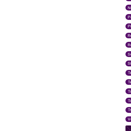
N
P
P
R
R
S
S
T
T
T
T
T
V