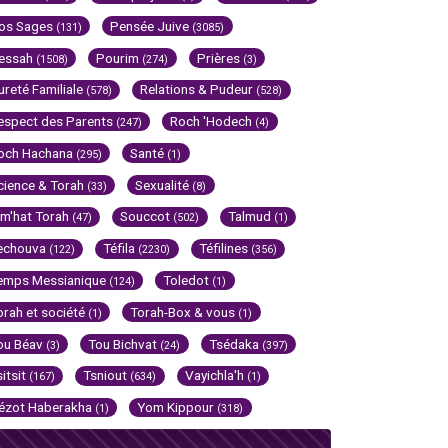
os Sages
Pensée Juive
(131)
(3085)
essah
Pourim
Prières
(1508)
(274)
(3)
ureté Familiale
Relations & Pudeur
(578)
(528)
espect des Parents
Roch 'Hodech
(247)
(4)
och Hachana
Santé
(295)
(1)
cience & Torah
Sexualité
(33)
(8)
im'hat Torah
Souccot
Talmud
(47)
(502)
(1)
echouva
Téfila
Téfilines
(122)
(2230)
(356)
emps Messianique
Toledot
(124)
(1)
orah et société
Torah-Box & vous
(1)
(1)
ou Béav
Tou Bichvat
Tsédaka
(3)
(24)
(397)
sitsit
Tsniout
Vayichla'h
(167)
(634)
(1)
ézot Haberakha
Yom Kippour
(1)
(318)