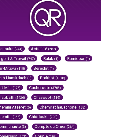
Hanouka
Actualité
(244)
(287)
rgent & Travail
Balak
Bamidbar
(747)
(1)
(1)
ar-Mitsva
Berechit
(118)
(1)
eth-Hamikdach
Brakhot
(6)
(1518)
rit-Mila
Cacheroute
(176)
(3703)
habbath
Chavouot
(2426)
(219)
hémini Atseret
Chemirat haLachone
(5)
(188)
hemita
Chiddoukh
(135)
(200)
ommunauté
Compte du Omer
(3)
(264)
onversion
Couple
(303)
(297)