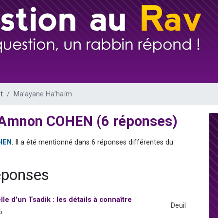
 viennent de demander une bénédiction
49 places pour étudier en groupe sur Zoom
de donner son Maasser
ent de donner son Maasser
viennent de nous rejoindre sur WhatsApp
t
Ma’ayane Ha’haïm
 Amnon COHEN (6 réponses)
HEN
. Il a été mentionné dans 6 réponses différentes du
éponses
le d'un Tsadik : les détails à connaître
Deuil
5