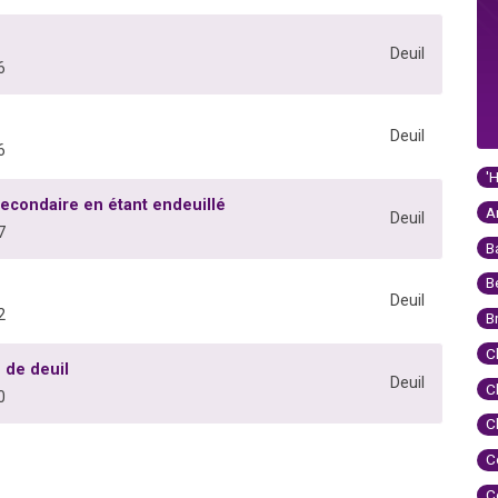
Deuil
6
Deuil
6
'
secondaire en étant endeuillé
A
Deuil
7
B
B
Deuil
2
B
C
 de deuil
Deuil
C
0
C
C
C