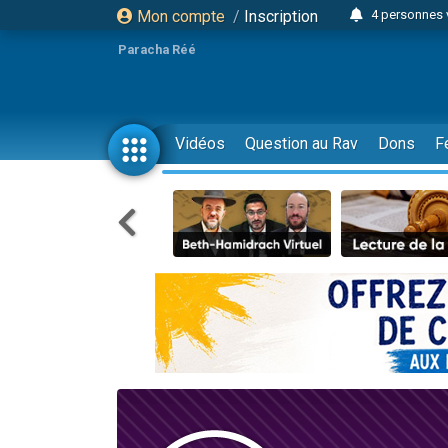
Mon compte
/
Inscription
3 personnes 
Odaya vient 
Paracha Réé
3 personn
3 personn
2 personnes 
Vidéos
Question au Rav
Dons
F
13 personnes
30 perso
Il reste 
12 nouve
3 personnes 
2 personnes 
2 nouvel
3 personnes 
8 personn
Nouvelle émis