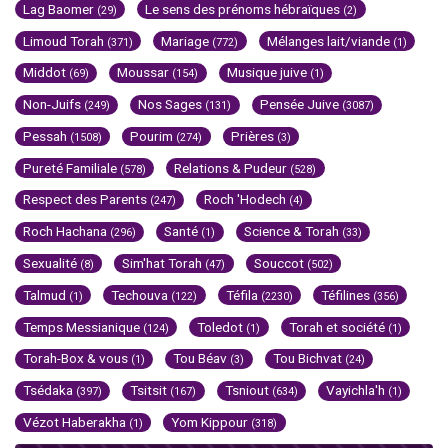
Lag Baomer
Le sens des prénoms hébraïques
(29)
(2)
Limoud Torah
Mariage
Mélanges lait/viande
(371)
(772)
(1)
Middot
Moussar
Musique juive
(69)
(154)
(1)
Non-Juifs
Nos Sages
Pensée Juive
(249)
(131)
(3087)
Pessah
Pourim
Prières
(1508)
(274)
(3)
Pureté Familiale
Relations & Pudeur
(578)
(528)
Respect des Parents
Roch 'Hodech
(247)
(4)
Roch Hachana
Santé
Science & Torah
(296)
(1)
(33)
Sexualité
Sim'hat Torah
Souccot
(8)
(47)
(502)
Talmud
Techouva
Téfila
Téfilines
(1)
(122)
(2230)
(356)
Temps Messianique
Toledot
Torah et société
(124)
(1)
(1)
Torah-Box & vous
Tou Béav
Tou Bichvat
(1)
(3)
(24)
Tsédaka
Tsitsit
Tsniout
Vayichla'h
(397)
(167)
(634)
(1)
Vézot Haberakha
Yom Kippour
(1)
(318)