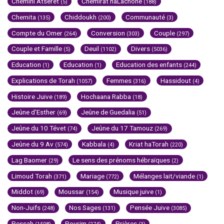
Chémini Atseret
Chemirat haLachone
(5)
(188)
Chemita
Chiddoukh
Communauté
(135)
(200)
(3)
Compte du Omer
Conversion
Couple
(264)
(303)
(297)
Couple et Famille
Deuil
Divers
(5)
(1102)
(5036)
Education
Education
Education des enfants
(1)
(1)
(244)
Explications de Torah
Femmes
Hassidout
(1057)
(316)
(4)
Histoire Juive
Hochaana Rabba
(189)
(18)
Jeûne d'Esther
Jeûne de Guedalia
(69)
(51)
Jeûne du 10 Tévet
Jeûne du 17 Tamouz
(74)
(269)
Jeûne du 9 Av
Kabbala
Kriat haTorah
(574)
(4)
(220)
Lag Baomer
Le sens des prénoms hébraïques
(29)
(2)
Limoud Torah
Mariage
Mélanges lait/viande
(371)
(772)
(1)
Middot
Moussar
Musique juive
(69)
(154)
(1)
Non-Juifs
Nos Sages
Pensée Juive
(248)
(131)
(3085)
Pessah
Pourim
Prières