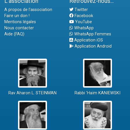
L'association
Retrouvez-nous...
A propos de l'association
Twitter
Faire un don !
Facebook
Mentions légales
YouTube
Nous contacter
WhatsApp
Aide (FAQ)
WhatsApp Femmes
Application iOS
Application Android
Rav Aharon L. STEINMAN
Rabbi 'Haïm KANIEWSKI