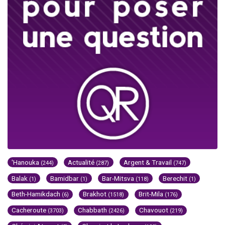
'Hanouka
Actualité
Argent & Travail
(244)
(287)
(747)
Balak
Bamidbar
Bar-Mitsva
Berechit
(1)
(1)
(118)
(1)
Beth-Hamikdach
Brakhot
Brit-Mila
(6)
(1518)
(176)
Cacheroute
Chabbath
Chavouot
(3703)
(2426)
(219)