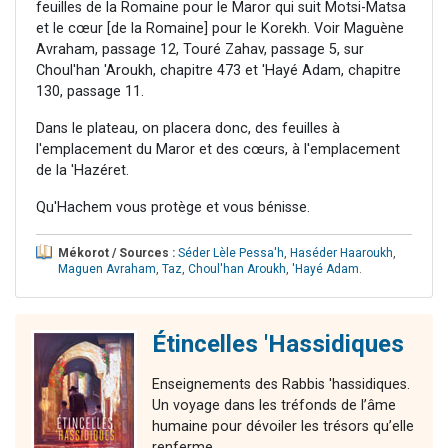
feuilles de la Romaine pour le Maror qui suit Motsi-Matsa
et le cœur [de la Romaine] pour le Korekh. Voir Maguène
Avraham, passage 12, Touré Zahav, passage 5, sur
Choul'han 'Aroukh, chapitre 473 et 'Hayé Adam, chapitre
130, passage 11.
Dans le plateau, on placera donc, des feuilles à
l'emplacement du Maror et des cœurs, à l'emplacement
de la 'Hazéret.
Qu'Hachem vous protège et vous bénisse.
Mékorot / Sources :
Séder Lèle Pessa'h
,
Haséder Haaroukh
,
Maguen Avraham
,
Taz
,
Choul'han Aroukh
,
'Hayé Adam
.
Étincelles 'Hassidiques
Enseignements des Rabbis 'hassidiques.
Un voyage dans les tréfonds de l’âme
humaine pour dévoiler les trésors qu’elle
renferme.