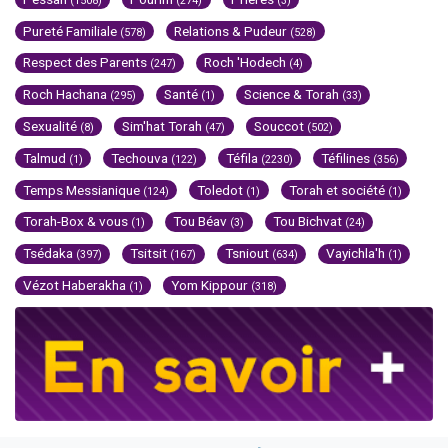
(1508)
(274)
(3)
Pureté Familiale
Relations & Pudeur
(578)
(528)
Respect des Parents
Roch 'Hodech
(247)
(4)
Roch Hachana
Santé
Science & Torah
(295)
(1)
(33)
Sexualité
Sim'hat Torah
Souccot
(8)
(47)
(502)
Talmud
Techouva
Téfila
Téfilines
(1)
(122)
(2230)
(356)
Temps Messianique
Toledot
Torah et société
(124)
(1)
(1)
Torah-Box & vous
Tou Béav
Tou Bichvat
(1)
(3)
(24)
Tsédaka
Tsitsit
Tsniout
Vayichla'h
(397)
(167)
(634)
(1)
Vézot Haberakha
Yom Kippour
(1)
(318)