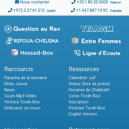
Nous contacter
+33.1.80.20.5000
France
+972.2.37.41.515
+1.437.887.14.93
Israël
Canada
Raccourcis
Ressources
Paracha de la semaine
Calendrier Juif
Fêtes Juives
Sidour (livre de prière)
News
Horaires de Chabbath
Cours Mp3-Vidéo
Livres Torah-Box
Yéchiva Torah-Box
Inscription
Dédicacer un cours
Podcast Torah-Box
English Version