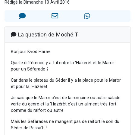
Rédigé le Dimanche 10 Avril 2016
Dovan vient de donner son Maasser
2 personnes viennent de nous rejoindre sur WhatsApp
2 personnes viennent de nous rejoindre sur WhatsApp
Malgorzata vient de donner son Maasser
La question de Moché T.
3 personnes viennent de nous rejoindre sur WhatsApp
Bonjour Kvod Harav,
Quelle différence y a-t-il entre la 'Hazérèt et le Maror
pour un Séfarade ?
Car dans le plateau du Séder il y a la place pour le Maror
et pour la 'Hazérèt.
Je sais que le Maror c'est de la romaine ou autre salade
verte du genre et la 'Hazérèt c'est un aliment très fort
comme du raifort ou autre.
Mais les Séfarades ne mangent pas de raifort le soir du
Séder de Pessa'h !