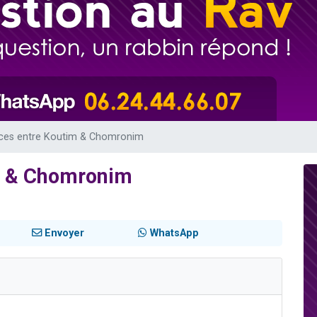
49 places pour étudier en groupe sur Zoom
viennent de nous rejoindre sur WhatsApp
viennent de nous rejoindre sur WhatsApp
les musiques dans Torah-Box Music
viennent de nous rejoindre sur WhatsApp
nces entre Koutim & Chomronim
m & Chomronim
Envoyer
WhatsApp