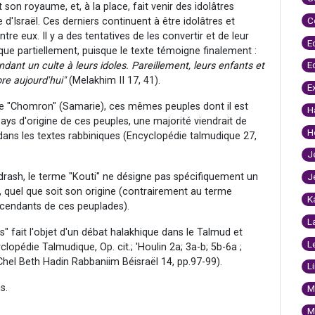
t son royaume, et, à la place, fait venir des idolâtres
C
d'Israël. Ces derniers continuent à être idolâtres et
 eux. Il y a des tentatives de les convertir et de leur
E
que partiellement, puisque le texte témoigne finalement :
E
dant un culte à leurs idoles. Pareillement, leurs enfants et
re aujourd'hui"
(Melakhim II 17, 41).
E
de "Chomron" (Samarie), ces mêmes peuples dont il est
H
pays d'origine de ces peuples, une majorité viendrait de
H
 dans les textes rabbiniques (Encyclopédie talmudique 27,
J
drash, le terme "Kouti" ne désigne pas spécifiquement un
J
re, quel que soit son origine (contrairement au terme
K
cendants de ces peuplades).
L
" fait l'objet d'un débat halakhique dans le Talmud et
L
lopédie Talmudique, Op. cit.; 'Houlin 2a; 3a-b; 5b-6a ;
Chel Beth Hadin Rabbaniim Béisraël 14, pp.97-99).
L
s.
M
M