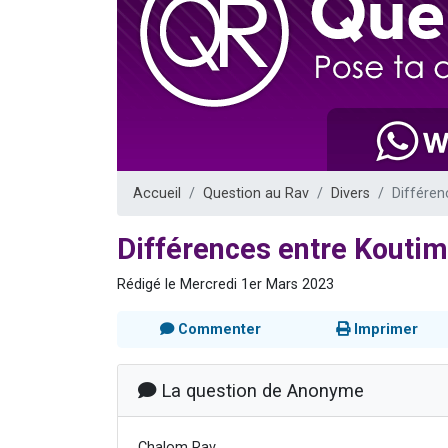
Il reste 
3 personnes 
2 personnes 
2 nouvel
6 personnes 
Accueil
Question au Rav
Divers
Différe
Différences entre Kouti
Rédigé le Mercredi 1er Mars 2023
Commenter
Imprimer
La question de Anonyme
Chalom Rav,