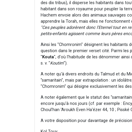
des dix tribus), il disperse les habitants dans tou
habitant dans son royaume pour peupler la terre 
Hachem envoie alors des animaux sauvages contre
apprendre la Torah, mais elles ne fonctionnent 
"Ces peuples adorèrent donc l'Eternel tout en ren
petits-enfants agissent comme leurs pères enco
Ainsi les "Chomronim" désignent les habitants 
question dans le premier verset cité. Parmi les 
"
Kouta
", d'où l'habitude de les dénommer ainsi
s. v. "
Koutim
").
A noter qu'à divers endroits du Talmud et du Mi
"samaritain", mais par extrapolation : un idolât
"Chomronim" qui désigne exclusivement les des
A noter également que le statut des "samaritains
encore jusqu'à nos jours (cf. par exemple : Encyc
Choul'han 'Aroukh Even Ha'ézer 44, 10 ; Pisské 
A votre disposition pour davantage de précision
Kol Touv.