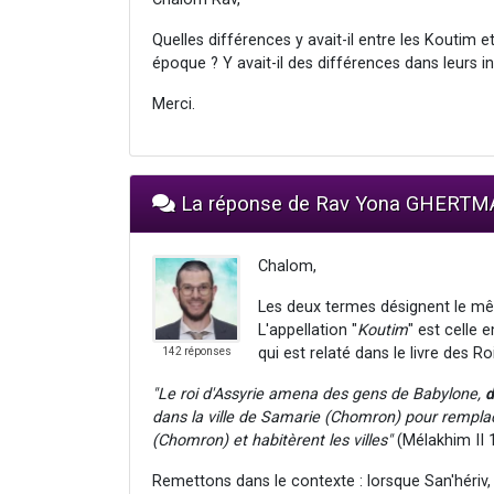
Quelles différences y avait-il entre les Koutim
époque ? Y avait-il des différences dans leurs i
Merci.
La réponse de Rav Yona GHERT
Chalom,
Les deux termes désignent le m
L'appellation "
Koutim
" est celle
qui est relaté dans le livre des Roi
142 réponses
"Le roi d'Assyrie amena des gens de Babylone,
d
dans la ville de Samarie (Chomron) pour remplace
(Chomron) et habitèrent les villes"
(Mélakhim II 1
Remettons dans le contexte : lorsque San'hériv, 