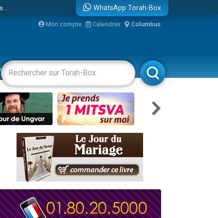
...
WhatsApp Torah-Box
Mon compte
Calendrier
Columbus
vertissements
Livres
Rabbanim
bre