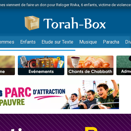
es viennent de faire un don pour Reloger Rivka, 6 enfants, victime de violences
es viennent de faire un don pour 1 Journée de Vacances Pour les Enfants
 viennent de demander une bénédiction
viennent de nous rejoindre sur WhatsApp
49 places pour étudier en groupe sur Zoom
emmes
Enfants
Etude sur Texte
Musique
Paracha
Di
nes viennent de faire un don pour Diane, 80 ans, dans un appartement insalu
 donner son Maasser
viennent de nous rejoindre sur WhatsApp
viennent de nous rejoindre sur WhatsApp
es viennent de faire un don pour 5 jours de vacances aux Orphelins
de donner son Maasser
viennent de nous rejoindre sur WhatsApp
 viennent de demander une bénédiction
lles musiques dans Torah-Box Music
nnes viennent de faire un don pour Sauvez la jambe de Yohan