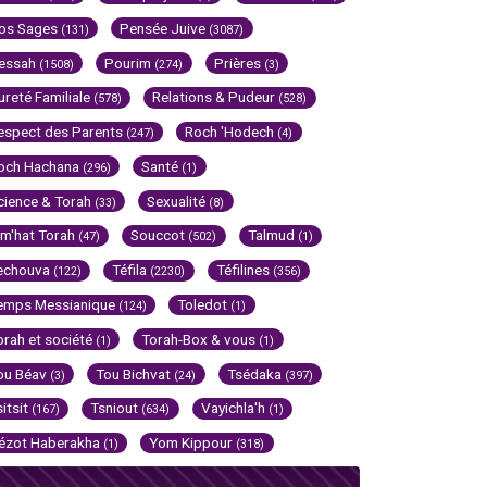
os Sages
Pensée Juive
(131)
(3087)
essah
Pourim
Prières
(1508)
(274)
(3)
ureté Familiale
Relations & Pudeur
(578)
(528)
espect des Parents
Roch 'Hodech
(247)
(4)
och Hachana
Santé
(296)
(1)
cience & Torah
Sexualité
(33)
(8)
im'hat Torah
Souccot
Talmud
(47)
(502)
(1)
echouva
Téfila
Téfilines
(122)
(2230)
(356)
emps Messianique
Toledot
(124)
(1)
orah et société
Torah-Box & vous
(1)
(1)
ou Béav
Tou Bichvat
Tsédaka
(3)
(24)
(397)
sitsit
Tsniout
Vayichla'h
(167)
(634)
(1)
ézot Haberakha
Yom Kippour
(1)
(318)