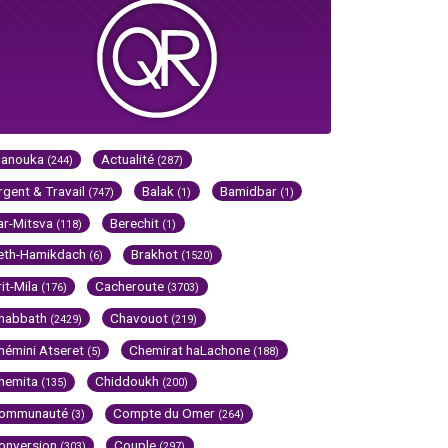
Hanouka
Actualité
(244)
(287)
rgent & Travail
Balak
Bamidbar
(747)
(1)
(1)
ar-Mitsva
Berechit
(118)
(1)
eth-Hamikdach
Brakhot
(6)
(1520)
rit-Mila
Cacheroute
(176)
(3703)
habbath
Chavouot
(2429)
(219)
hémini Atseret
Chemirat haLachone
(5)
(188)
hemita
Chiddoukh
(135)
(200)
ommunauté
Compte du Omer
(3)
(264)
onversion
Couple
(303)
(297)