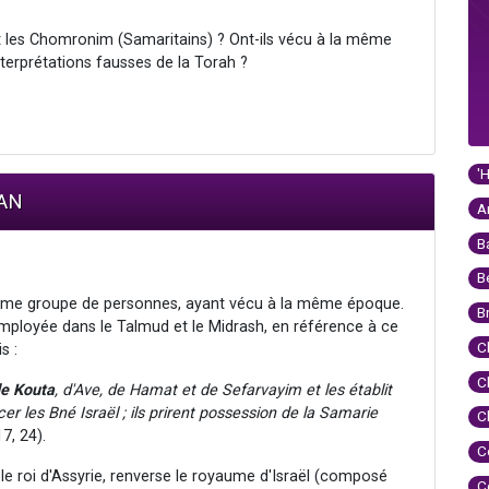
 et les Chomronim (Samaritains) ? Ont-ils vécu à la même
nterprétations fausses de la Torah ?
'
MAN
A
B
B
ême groupe de personnes, ayant vécu à la même époque.
B
 employée dans le Talmud et le Midrash, en référence à ce
C
s :
C
e Kouta
, d'Ave, de Hamat et de Sefarvayim et les établit
r les Bné Israël ; ils prirent possession de la Samarie
C
7, 24).
C
le roi d'Assyrie, renverse le royaume d'Israël (composé
C