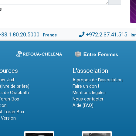
s
+33.1.80.20.5000
+972.2.37.41.515
France
Is
ources
L'association
ier Juif
A propos de l'association
(livre de prière)
Faire un don !
es de Chabbath
Mentions légales
 Torah-Box
Nous contacter
tion
Aide (FAQ)
t Torah-Box
 Version