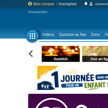
Mon compte
/
Inscription
4 personn
2 personn
Paracha Réé
17 personnes
4 personnes 
Il reste 
Vidéos
Question au Rav
Dons
F
23 person
Eva vient de
4 personnes 
3 personnes 
3 personn
Odaya vient 
2 personnes 
13 personnes
12 nouve
30 perso