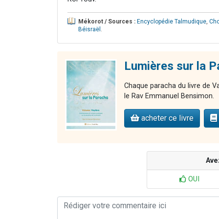
Mékorot / Sources :
Encyclopédie Talmudique
,
Cho
Béisraël
.
Lumières sur la P
Chaque paracha du livre de Vay
le Rav Emmanuel Bensimon.
acheter ce livre
Ave
OUI