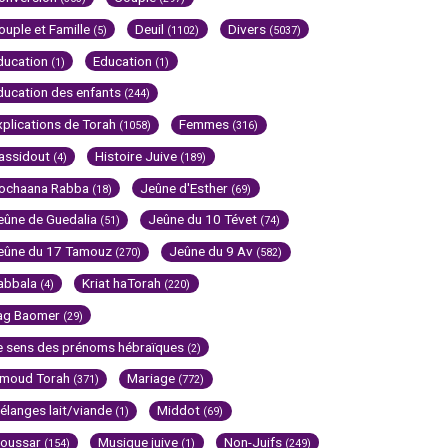
ouple et Famille
Deuil
Divers
(5)
(1102)
(5037)
ducation
Education
(1)
(1)
ducation des enfants
(244)
xplications de Torah
Femmes
(1058)
(316)
assidout
Histoire Juive
(4)
(189)
ochaana Rabba
Jeûne d'Esther
(18)
(69)
eûne de Guedalia
Jeûne du 10 Tévet
(51)
(74)
eûne du 17 Tamouz
Jeûne du 9 Av
(270)
(582)
abbala
Kriat haTorah
(4)
(220)
ag Baomer
(29)
e sens des prénoms hébraïques
(2)
imoud Torah
Mariage
(371)
(772)
élanges lait/viande
Middot
(1)
(69)
oussar
Musique juive
Non-Juifs
(154)
(1)
(249)