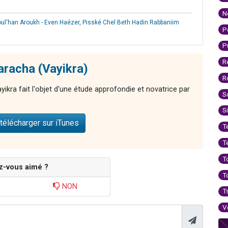
N
ul'han Aroukh - Even Haézer
,
Pisské Chel Beth Hadin Rabbaniim
P
P
R
aracha (Vayikra)
R
ikra fait l'objet d'une étude approfondie et novatrice par
S
S
télécharger sur iTunes
T
T
T
z-vous aimé ?
T
NON
T
V