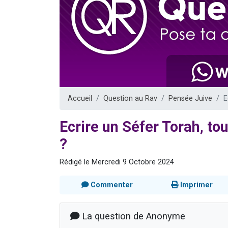
13 personnes
30 perso
Il reste 
12 nouve
29 personnes
Accueil
Question au Rav
Pensée Juive
E
Ecrire un Séfer Torah, to
?
Rédigé le Mercredi 9 Octobre 2024
Commenter
Imprimer
La question de Anonyme