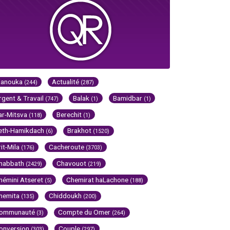
Hanouka
Actualité
(244)
(287)
rgent & Travail
Balak
Bamidbar
(747)
(1)
(1)
ar-Mitsva
Berechit
(118)
(1)
eth-Hamikdach
Brakhot
(6)
(1520)
rit-Mila
Cacheroute
(176)
(3703)
habbath
Chavouot
(2429)
(219)
hémini Atseret
Chemirat haLachone
(5)
(188)
hemita
Chiddoukh
(135)
(200)
ommunauté
Compte du Omer
(3)
(264)
onversion
Couple
(303)
(297)