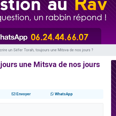
 viennent de demander une bénédiction
nnes viennent de faire un don pour Sauvez la jambe de Yohan
49 places pour étudier en groupe sur Zoom
lles musiques dans Torah-Box Music
 viennent de demander une bénédiction
crire un Séfer Torah, toujours une Mitsva de nos jours ?
ujours une Mitsva de nos jours
Envoyer
WhatsApp