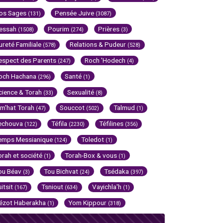
os Sages
Pensée Juive
(131)
(3087)
essah
Pourim
Prières
(1508)
(274)
(3)
ureté Familiale
Relations & Pudeur
(578)
(528)
espect des Parents
Roch 'Hodech
(247)
(4)
och Hachana
Santé
(296)
(1)
cience & Torah
Sexualité
(33)
(8)
im'hat Torah
Souccot
Talmud
(47)
(502)
(1)
echouva
Téfila
Téfilines
(122)
(2230)
(356)
emps Messianique
Toledot
(124)
(1)
orah et société
Torah-Box & vous
(1)
(1)
ou Béav
Tou Bichvat
Tsédaka
(3)
(24)
(397)
sitsit
Tsniout
Vayichla'h
(167)
(634)
(1)
ézot Haberakha
Yom Kippour
(1)
(318)