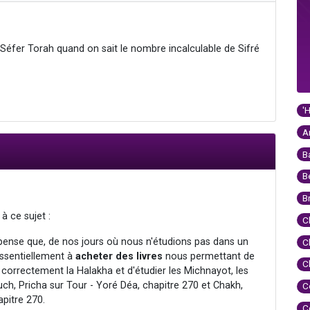
un Séfer Torah quand on sait le nombre incalculable de Sifré
'
A
B
B
B
 à ce sujet :
C
nse que, de nos jours où nous n'étudions pas dans un
C
essentiellement à
acheter
des
livres
nous permettant de
C
correctement la Halakha et d'étudier les Michnayot, les
ch, Pricha sur Tour - Yoré Déa, chapitre 270 et Chakh,
C
pitre 270.
C