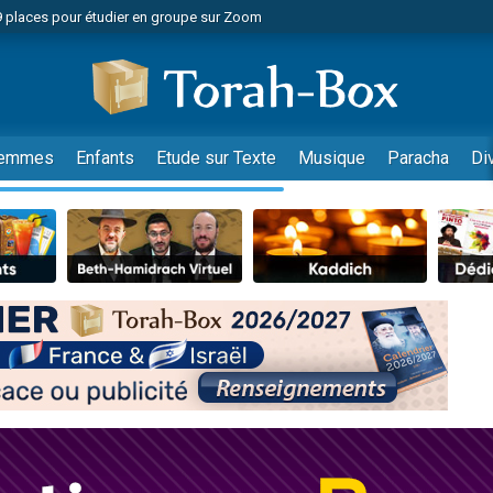
49 places pour étudier en groupe sur Zoom
nes viennent de faire un don pour Diane, 80 ans, dans un appartement insalu
viennent de nous rejoindre sur WhatsApp
viennent de nous rejoindre sur WhatsApp
es viennent de faire un don pour Reloger Rivka, 6 enfants, victime de violences
emmes
Enfants
Etude sur Texte
Musique
Paracha
Di
es viennent de faire un don pour 1 Journée de Vacances Pour les Enfants
 viennent de demander une bénédiction
viennent de nous rejoindre sur WhatsApp
49 places pour étudier en groupe sur Zoom
 donner son Maasser
viennent de nous rejoindre sur WhatsApp
viennent de nous rejoindre sur WhatsApp
de donner son Maasser
es viennent de faire un don pour 5 jours de vacances aux Orphelins
viennent de nous rejoindre sur WhatsApp