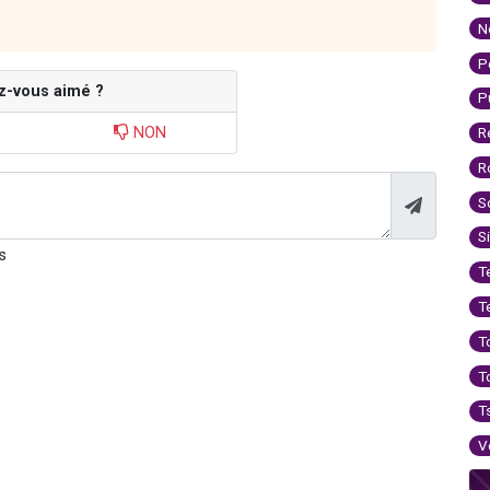
N
P
z-vous aimé ?
P
NON
R
R
S
S
s
T
T
T
T
T
V