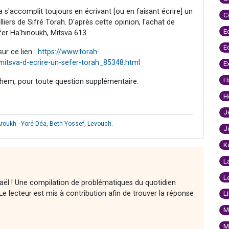
 s'accomplit toujours en écrivant [ou en faisant écrire] un
C
lliers de Sifré Torah. D'après cette opinion, l'achat de
E
éfer Ha'hinoukh, Mitsva 613.
E
ur ce lien :
https://www.torah-
itsva-d-ecrire-un-sefer-torah_85348.html
E
H
hem, pour toute question supplémentaire.
H
J
Aroukh - Yoré Déa
,
Beth Yossef
,
Levouch
.
J
K
L
L
raël ! Une compilation de problématiques du quotidien
e lecteur est mis à contribution afin de trouver la réponse
L
M
M