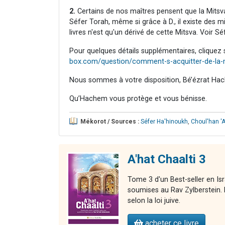
2.
Certains de nos maîtres pensent que la Mitsva
Séfer Torah, même si grâce à D., il existe des mi
livres n'est qu'un dérivé de cette Mitsva. Voir S
Pour quelques détails supplémentaires, cliquez s
box.com/question/comment-s-acquitter-de-la-m
Nous sommes à votre disposition, Bé’ézrat Hac
Qu’Hachem vous protège et vous bénisse.
Mékorot / Sources :
Séfer Ha'hinoukh
,
Choul'han '
A'hat Chaalti 3
Tome 3 d'un Best-seller en Is
soumises au Rav Zylberstein. L
selon la loi juive.
acheter ce livre