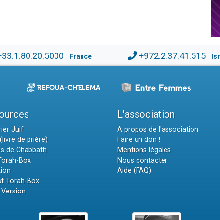
+33.1.80.20.5000
+972.2.37.41.515
France
Is
ources
L'association
ier Juif
A propos de l'association
(livre de prière)
Faire un don !
es de Chabbath
Mentions légales
 Torah-Box
Nous contacter
tion
Aide (FAQ)
t Torah-Box
 Version