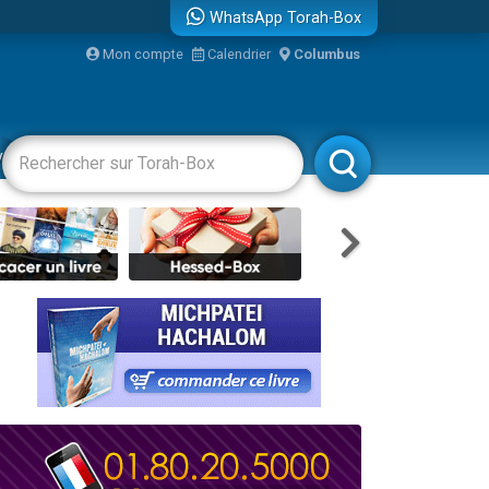
WhatsApp Torah-Box
bre
Mon compte
Calendrier
Columbus
...
vertissements
Livres
Rabbanim