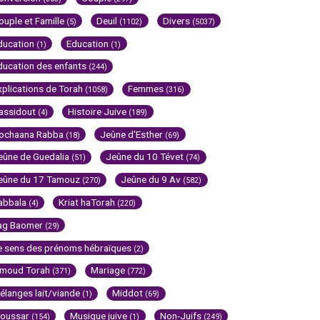
ouple et Famille
Deuil
Divers
(5)
(1102)
(5037)
ducation
Education
(1)
(1)
ducation des enfants
(244)
xplications de Torah
Femmes
(1058)
(316)
assidout
Histoire Juive
(4)
(189)
ochaana Rabba
Jeûne d'Esther
(18)
(69)
eûne de Guedalia
Jeûne du 10 Tévet
(51)
(74)
eûne du 17 Tamouz
Jeûne du 9 Av
(270)
(582)
abbala
Kriat haTorah
(4)
(220)
ag Baomer
(29)
e sens des prénoms hébraïques
(2)
imoud Torah
Mariage
(371)
(772)
élanges lait/viande
Middot
(1)
(69)
oussar
Musique juive
Non-Juifs
(154)
(1)
(249)