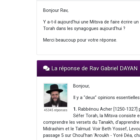
Bonjour Rav,
Y a-t-il aujourd'hui une Mitsva de faire écrire 
Torah dans les synagogues aujourd'hui ?
Merci beaucoup pour votre réponse.
La réponse de Rav Gabriel DAYAN
Bonjour,
Il y a "deux" opinions essentielles
1.
Rabbénou Acher [1250-1327] pe
45345 réponses
Séfer Torah, la Mitsva consiste 
comprendre les versets du Tanakh, d'apprendre 
Midrashim et le Talmud. Voir Beth Yossef, Levou
passage 5 sur Choul'han 'Aroukh - Yoré Déa, cha