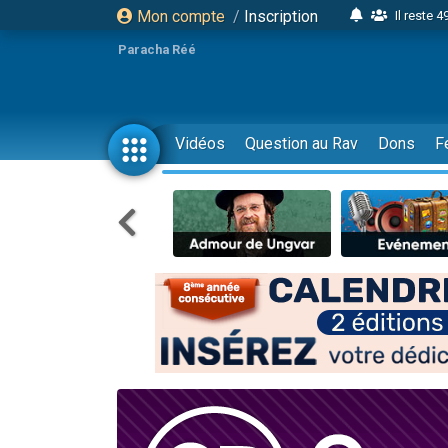
Mon compte
/
Inscription
Il reste 
16 person
Paracha Réé
2 personnes 
6 personnes 
4 personn
Vidéos
Question au Rav
Dons
F
2 personn
17 personnes
4 personnes 
Il reste 
Eva vient de
4 personnes 
3 personnes 
Odaya vient 
3 personn
2 personnes 