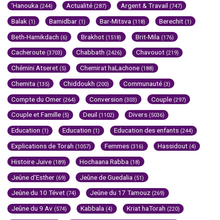
'Hanouka
Actualité
Argent & Travail
(244)
(287)
(747)
Balak
Bamidbar
Bar-Mitsva
Berechit
(1)
(1)
(118)
(1)
Beth-Hamikdach
Brakhot
Brit-Mila
(6)
(1518)
(176)
Cacheroute
Chabbath
Chavouot
(3703)
(2426)
(219)
Chémini Atseret
Chemirat haLachone
(5)
(188)
Chemita
Chiddoukh
Communauté
(135)
(200)
(3)
Compte du Omer
Conversion
Couple
(264)
(303)
(297)
Couple et Famille
Deuil
Divers
(5)
(1102)
(5036)
Education
Education
Education des enfants
(1)
(1)
(244)
Explications de Torah
Femmes
Hassidout
(1057)
(316)
(4)
Histoire Juive
Hochaana Rabba
(189)
(18)
Jeûne d'Esther
Jeûne de Guedalia
(69)
(51)
Jeûne du 10 Tévet
Jeûne du 17 Tamouz
(74)
(269)
Jeûne du 9 Av
Kabbala
Kriat haTorah
(574)
(4)
(220)