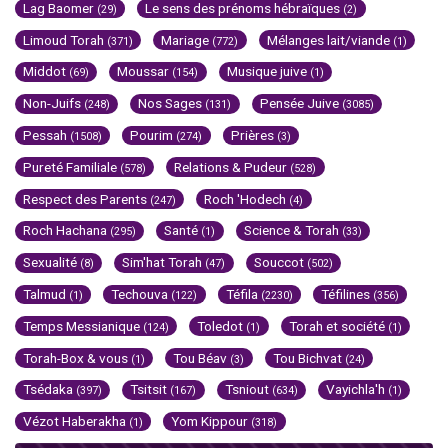
Lag Baomer
Le sens des prénoms hébraïques
(29)
(2)
Limoud Torah
Mariage
Mélanges lait/viande
(371)
(772)
(1)
Middot
Moussar
Musique juive
(69)
(154)
(1)
Non-Juifs
Nos Sages
Pensée Juive
(248)
(131)
(3085)
Pessah
Pourim
Prières
(1508)
(274)
(3)
Pureté Familiale
Relations & Pudeur
(578)
(528)
Respect des Parents
Roch 'Hodech
(247)
(4)
Roch Hachana
Santé
Science & Torah
(295)
(1)
(33)
Sexualité
Sim'hat Torah
Souccot
(8)
(47)
(502)
Talmud
Techouva
Téfila
Téfilines
(1)
(122)
(2230)
(356)
Temps Messianique
Toledot
Torah et société
(124)
(1)
(1)
Torah-Box & vous
Tou Béav
Tou Bichvat
(1)
(3)
(24)
Tsédaka
Tsitsit
Tsniout
Vayichla'h
(397)
(167)
(634)
(1)
Vézot Haberakha
Yom Kippour
(1)
(318)