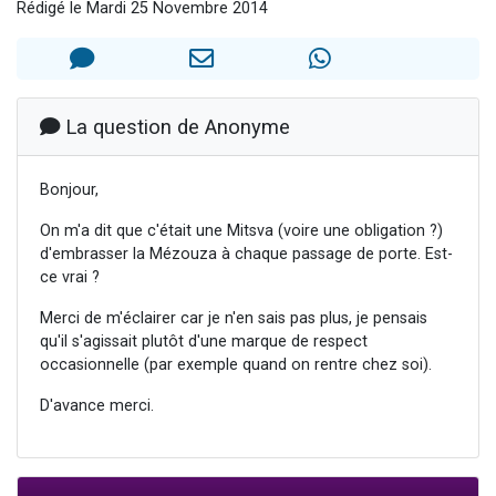
Rédigé le Mardi 25 Novembre 2014
Dovan vient de donner son Maasser
2 personnes viennent de nous rejoindre sur WhatsApp
2 personnes viennent de nous rejoindre sur WhatsApp
Malgorzata vient de donner son Maasser
La question de Anonyme
3 personnes viennent de nous rejoindre sur WhatsApp
Bonjour,
On m'a dit que c'était une Mitsva (voire une obligation ?)
d'embrasser la Mézouza à chaque passage de porte. Est-
ce vrai ?
Merci de m'éclairer car je n'en sais pas plus, je pensais
qu'il s'agissait plutôt d'une marque de respect
occasionnelle (par exemple quand on rentre chez soi).
D'avance merci.