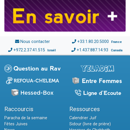
Nous contacter
+33.1.80.20.5000
France
+972.2.37.41.515
+1.437.887.14.93
Israël
Canada
Raccourcis
Ressources
Paracha de la semaine
Calendrier Juif
Fêtes Juives
Sidour (livre de prière)