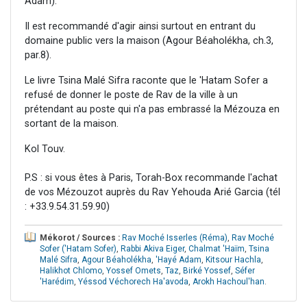
Adam).
Il est recommandé d'agir ainsi surtout en entrant du
domaine public vers la maison (Agour Béaholékha, ch.3,
par.8).
Le livre Tsina Malé Sifra raconte que le 'Hatam Sofer a
refusé de donner le poste de Rav de la ville à un
prétendant au poste qui n'a pas embrassé la Mézouza en
sortant de la maison.
Kol Touv.
P.S : si vous êtes à Paris, Torah-Box recommande l'achat
de vos Mézouzot auprès du Rav Yehouda Arié Garcia (tél
: +33.9.54.31.59.90)
Mékorot / Sources :
Rav Moché Isserles (Réma)
,
Rav Moché
Sofer ('Hatam Sofer)
,
Rabbi Akiva Eiger
,
Chalmat 'Haïm
,
Tsina
Malé Sifra
,
Agour Béaholékha
,
'Hayé Adam
,
Kitsour Hachla
,
Halikhot Chlomo
,
Yossef Omets
,
Taz
,
Birké Yossef
,
Séfer
'Harédim
,
Yéssod Véchorech Ha'avoda
,
Arokh Hachoul'han
.