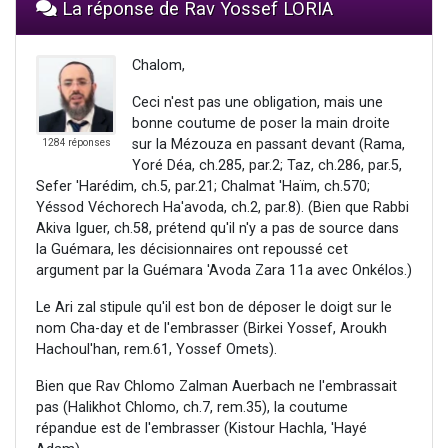
La réponse de Rav Yossef LORIA
Chalom,
Ceci n'est pas une obligation, mais une
bonne coutume de poser la main droite
sur la Mézouza en passant devant (Rama,
1284 réponses
Yoré Déa, ch.285, par.2; Taz, ch.286, par.5,
Sefer 'Harédim, ch.5, par.21; Chalmat 'Haïm, ch.570;
Yéssod Véchorech Ha'avoda, ch.2, par.8). (Bien que Rabbi
Akiva Iguer, ch.58, prétend qu'il n'y a pas de source dans
la Guémara, les décisionnaires ont repoussé cet
argument par la Guémara 'Avoda Zara 11a avec Onkélos.)
Le Ari zal stipule qu'il est bon de déposer le doigt sur le
nom Cha-day et de l'embrasser (Birkei Yossef, Aroukh
Hachoul'han, rem.61, Yossef Omets).
Bien que Rav Chlomo Zalman Auerbach ne l'embrassait
pas (Halikhot Chlomo, ch.7, rem.35), la coutume
répandue est de l'embrasser (Kistour Hachla, 'Hayé