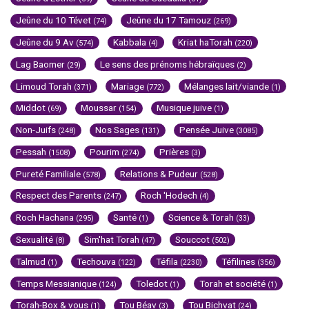
Jeûne du 10 Tévet
Jeûne du 17 Tamouz
(74)
(269)
Jeûne du 9 Av
Kabbala
Kriat haTorah
(574)
(4)
(220)
Lag Baomer
Le sens des prénoms hébraïques
(29)
(2)
Limoud Torah
Mariage
Mélanges lait/viande
(371)
(772)
(1)
Middot
Moussar
Musique juive
(69)
(154)
(1)
Non-Juifs
Nos Sages
Pensée Juive
(248)
(131)
(3085)
Pessah
Pourim
Prières
(1508)
(274)
(3)
Pureté Familiale
Relations & Pudeur
(578)
(528)
Respect des Parents
Roch 'Hodech
(247)
(4)
Roch Hachana
Santé
Science & Torah
(295)
(1)
(33)
Sexualité
Sim'hat Torah
Souccot
(8)
(47)
(502)
Talmud
Techouva
Téfila
Téfilines
(1)
(122)
(2230)
(356)
Temps Messianique
Toledot
Torah et société
(124)
(1)
(1)
Torah-Box & vous
Tou Béav
Tou Bichvat
(1)
(3)
(24)