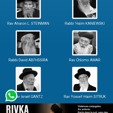
Rav Aharon L. STEINMAN
Rabbi 'Haïm KANIEWSKI
Rabbi David ABI'HSSIRA
Rav Chlomo AMAR
Rav Israël GANTZ
Rav Yossef-Haïm SITRUK