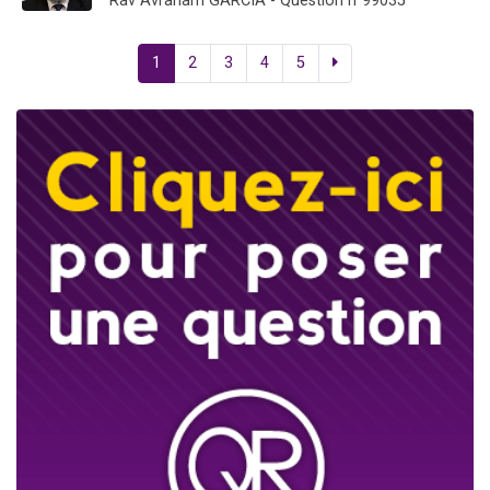
Rav Avraham GARCIA - Question n°99035
1
2
3
4
5