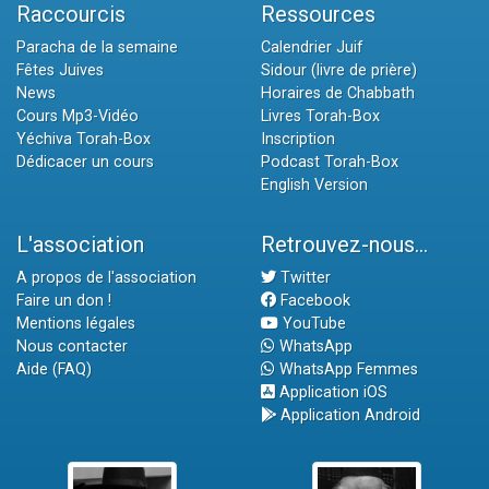
Raccourcis
Ressources
Paracha de la semaine
Calendrier Juif
Fêtes Juives
Sidour (livre de prière)
News
Horaires de Chabbath
Cours Mp3-Vidéo
Livres Torah-Box
Yéchiva Torah-Box
Inscription
Dédicacer un cours
Podcast Torah-Box
English Version
L'association
Retrouvez-nous...
A propos de l'association
Twitter
Faire un don !
Facebook
Mentions légales
YouTube
Nous contacter
WhatsApp
Aide (FAQ)
WhatsApp Femmes
Application iOS
Application Android