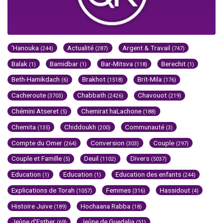
'Hanouka
Actualité
Argent & Travail
(244)
(287)
(747)
Balak
Bamidbar
Bar-Mitsva
Berechit
(1)
(1)
(118)
(1)
Beth-Hamikdach
Brakhot
Brit-Mila
(6)
(1518)
(176)
Cacheroute
Chabbath
Chavouot
(3703)
(2426)
(219)
Chémini Atseret
Chemirat haLachone
(5)
(188)
Chemita
Chiddoukh
Communauté
(135)
(200)
(3)
Compte du Omer
Conversion
Couple
(264)
(303)
(297)
Couple et Famille
Deuil
Divers
(5)
(1102)
(5037)
Education
Education
Education des enfants
(1)
(1)
(244)
Explications de Torah
Femmes
Hassidout
(1057)
(316)
(4)
Histoire Juive
Hochaana Rabba
(189)
(18)
Jeûne d'Esther
Jeûne de Guedalia
(69)
(51)