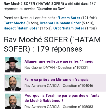
Rav Moché SOFER ('HATAM SOFER)
a été cité dans 187
61 personnes viennent de demander une bénédiction
réponses du service "Question au Rav".
Il reste 49 places pour étudier en groupe sur Zoom
Parmi ses livres qui ont été cités :
'Hatam Sofer
(121 fois),
Ariel vient de donner son Maasser
Torat Moché
(8 fois),
Drachot Ha’hatam Sofer
(5 fois),
Nathaniel vient de donner son Maasser
Hagaot ‘Hatam Sofer
(1 fois),
Orot 'Hatam Sofer
(1 fois).
4 personnes viennent de nous rejoindre sur WhatsApp
Rav Moché SOFER ('HATAM
SOFER) : 179 réponses
Allumer une veilleuse après les 11 mois
Rav Gabriel DAYAN - Question n°109221
Faire sa prière en Minyan en français
Rav Avraham GARCIA - Question n°104046
Pourquoi la Torah ne parle pas des enfants
de Moché Rabbénou ?
Rav Avraham GARCIA - Question n°108083