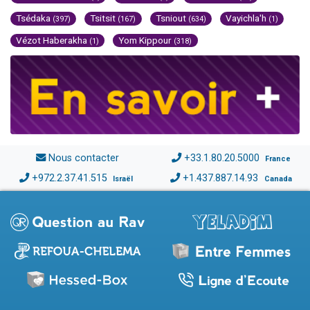
Tsédaka
Tsitsit
Tsniout
Vayichla'h
(397)
(167)
(634)
(1)
Vézot Haberakha
Yom Kippour
(1)
(318)
Nous contacter
+33.1.80.20.5000
France
+972.2.37.41.515
+1.437.887.14.93
Israël
Canada