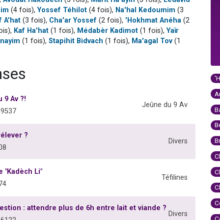
mim
(4 fois),
Yossef Téhilot
(4 fois),
Na'hal Kedoumim
(3
f A'hat
(3 fois),
Cha'ar Yossef
(2 fois),
'Hokhmat Anéha
(2
ois),
Kaf Ha'hat
(1 fois),
Médabèr Kadimot
(1 fois),
Yaïr
Enayim
(1 fois),
Stapihit Bidvach
(1 fois),
Ma'agal Tov
(1
nses
'
A
 9 Av ?!
Jeûne du 9 Av
B
09537
B
rélever ?
B
Divers
08
C
 "Kadèch Li"
C
Téfilines
74
C
C
stion : attendre plus de 6h entre lait et viande ?
Divers
C