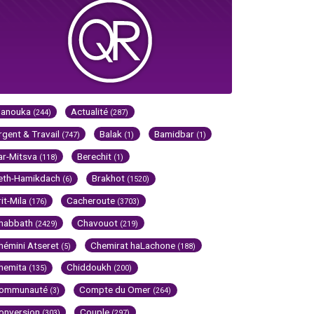
Hanouka
Actualité
(244)
(287)
rgent & Travail
Balak
Bamidbar
(747)
(1)
(1)
ar-Mitsva
Berechit
(118)
(1)
eth-Hamikdach
Brakhot
(6)
(1520)
rit-Mila
Cacheroute
(176)
(3703)
habbath
Chavouot
(2429)
(219)
hémini Atseret
Chemirat haLachone
(5)
(188)
hemita
Chiddoukh
(135)
(200)
ommunauté
Compte du Omer
(3)
(264)
onversion
Couple
(303)
(297)