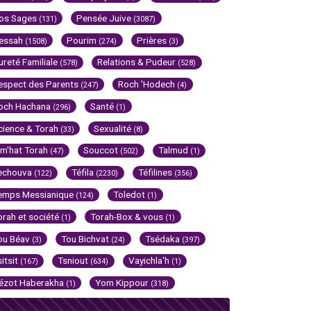
os Sages
Pensée Juive
(131)
(3087)
essah
Pourim
Prières
(1508)
(274)
(3)
ureté Familiale
Relations & Pudeur
(578)
(528)
espect des Parents
Roch 'Hodech
(247)
(4)
och Hachana
Santé
(296)
(1)
cience & Torah
Sexualité
(33)
(8)
im'hat Torah
Souccot
Talmud
(47)
(502)
(1)
echouva
Téfila
Téfilines
(122)
(2230)
(356)
emps Messianique
Toledot
(124)
(1)
orah et société
Torah-Box & vous
(1)
(1)
ou Béav
Tou Bichvat
Tsédaka
(3)
(24)
(397)
sitsit
Tsniout
Vayichla'h
(167)
(634)
(1)
ézot Haberakha
Yom Kippour
(1)
(318)