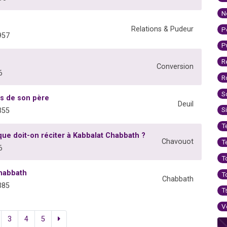
N
Relations & Pudeur
P
957
P
R
Conversion
6
R
S
is de son père
Deuil
S
355
T
ue doit-on réciter à Kabbalat Chabbath ?
Chavouot
T
6
T
Chabbath
T
Chabbath
385
T
V
3
4
5