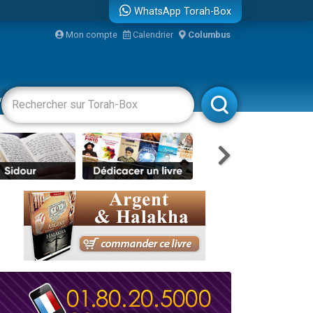
WhatsApp Torah-Box
bre
Mon compte
Calendrier
Columbus
...
vertissements
Livres
Rabbanim