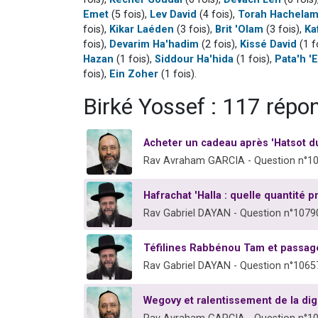
Emet
(5 fois),
Lev David
(4 fois),
Torah Hachela
fois),
Kikar Laéden
(3 fois),
Brit 'Olam
(3 fois),
Ka
fois),
Devarim Ha'hadim
(2 fois),
Kissé David
(1 f
Hazan
(1 fois),
Siddour Ha'hida
(1 fois),
Pata'h '
fois),
Ein Zoher
(1 fois).
Birké Yossef : 117 répo
Acheter un cadeau après 'Hatsot du
Rav Avraham GARCIA - Question n°1
Hafrachat 'Halla : quelle quantité p
Rav Gabriel DAYAN - Question n°1079
Téfilines Rabbénou Tam et passage
Rav Gabriel DAYAN - Question n°1065
Wegovy et ralentissement de la dige