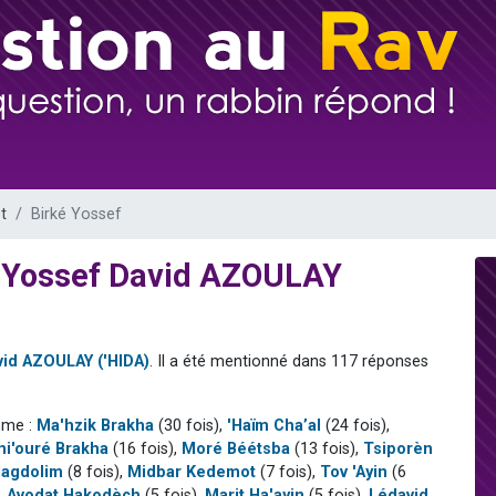
 viennent de demander une bénédiction
nnes viennent de faire un don pour Sauvez la jambe de Yohan
49 places pour étudier en groupe sur Zoom
lles musiques dans Torah-Box Music
 viennent de demander une bénédiction
t
Birké Yossef
m Yossef David AZOULAY
vid AZOULAY ('HIDA)
. Il a été mentionné dans 117 réponses
mme :
Ma'hzik Brakha
(30 fois),
'Haïm Cha’al
(24 fois),
hi'ouré Brakha
(16 fois),
Moré Béétsba
(13 fois),
Tsiporèn
agdolim
(8 fois),
Midbar Kedemot
(7 fois),
Tov 'Ayin
(6
,
Avodat Hakodèch
(5 fois),
Marit Ha'ayin
(5 fois),
Lédavid