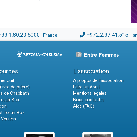
+33.1.80.20.5000
+972.2.37.41.515
France
Is
ources
L'association
ier Juif
A propos de l'association
(livre de prière)
Faire un don !
es de Chabbath
Mentions légales
 Torah-Box
Nous contacter
tion
Aide (FAQ)
t Torah-Box
 Version