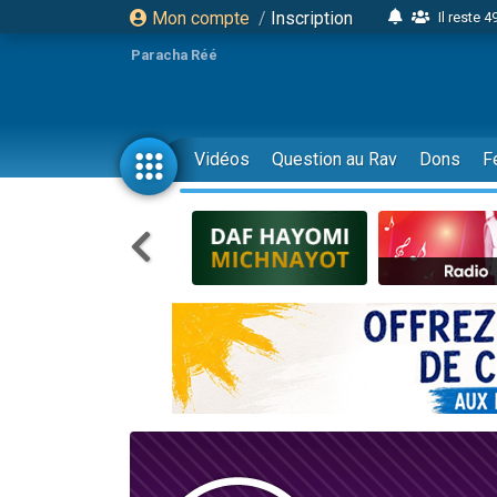
Mon compte
/
Inscription
Il reste 
16 person
Paracha Réé
2 personnes 
6 personnes 
4 personn
Vidéos
Question au Rav
Dons
F
2 personn
17 personnes
4 personnes 
Il reste 
Eva vient de
4 personnes 
3 personnes 
Odaya vient 
3 personn
2 personnes 