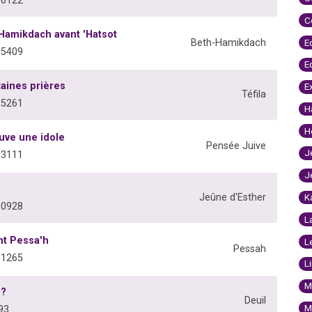
06122
C
 Hamikdach avant 'Hatsot
E
Beth-Hamikdach
05409
E
taines prières
E
Téfila
05261
H
H
uve une idole
Pensée Juive
J
03111
J
K
Jeûne d'Esther
00928
L
nt Pessa'h
L
Pessah
01265
L
M
 ?
Deuil
M
93