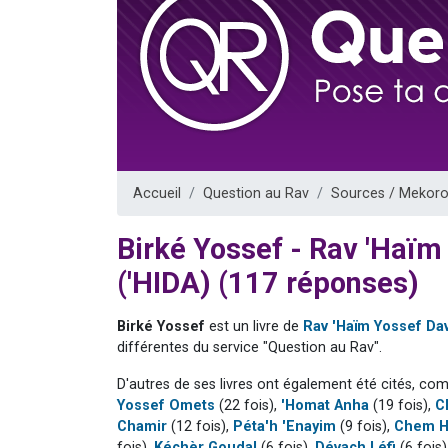
13 personnes
30 perso
Il reste 
12 nouve
29 personnes
Accueil
Question au Rav
Sources / Mekoro
Birké Yossef - Rav 'Haï
('HIDA) (117 réponses)
Birké Yossef
est un livre de
Rav 'Haïm Yossef Da
différentes du service "Question au Rav".
D'autres de ses livres ont également été cités, co
Yossef Omets
(22 fois),
'Homat Anha
(19 fois),
C
Chamir
(12 fois),
Péta'h 'Enayim
(9 fois),
Chem H
fois),
Kéchèr Goudal
(6 fois),
Dévach Léfi
(6 fois)