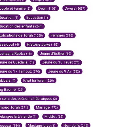
ouple et Famille
Deuil
Divers
(5)
(1102)
(5037)
ducation
Education
(1)
(1)
ducation des enfants
(244)
xplications de Torah
Femmes
(1058)
(316)
assidout
Histoire Juive
(4)
(189)
ochaana Rabba
Jeûne d'Esther
(18)
(69)
eûne de Guedalia
Jeûne du 10 Tévet
(51)
(74)
eûne du 17 Tamouz
Jeûne du 9 Av
(270)
(582)
abbala
Kriat haTorah
(4)
(220)
ag Baomer
(29)
e sens des prénoms hébraïques
(2)
imoud Torah
Mariage
(371)
(772)
élanges lait/viande
Middot
(1)
(69)
oussar
Musique juive
Non-Juifs
(154)
(1)
(249)