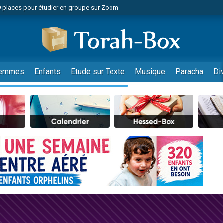
49 places pour étudier en groupe sur Zoom
nes viennent de faire un don pour Diane, 80 ans, dans un appartement insalu
viennent de nous rejoindre sur WhatsApp
viennent de nous rejoindre sur WhatsApp
es viennent de faire un don pour Reloger Rivka, 6 enfants, victime de violences
emmes
Enfants
Etude sur Texte
Musique
Paracha
Di
es viennent de faire un don pour 1 Journée de Vacances Pour les Enfants
 viennent de demander une bénédiction
viennent de nous rejoindre sur WhatsApp
49 places pour étudier en groupe sur Zoom
 donner son Maasser
viennent de nous rejoindre sur WhatsApp
viennent de nous rejoindre sur WhatsApp
de donner son Maasser
es viennent de faire un don pour 5 jours de vacances aux Orphelins
viennent de nous rejoindre sur WhatsApp