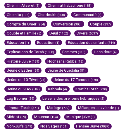
Chémini Atseret
Chemirat haLachone
(5)
(188)
Chemita
Chiddoukh
Communauté
(135)
(200)
(3)
Compte du Omer
Conversion
Couple
(264)
(303)
(297)
Couple et Famille
Deuil
Divers
(5)
(1102)
(5037)
Education
Education
Education des enfants
(1)
(1)
(244)
Explications de Torah
Femmes
Hassidout
(1058)
(316)
(4)
Histoire Juive
Hochaana Rabba
(189)
(18)
Jeûne d'Esther
Jeûne de Guedalia
(69)
(51)
Jeûne du 10 Tévet
Jeûne du 17 Tamouz
(74)
(270)
Jeûne du 9 Av
Kabbala
Kriat haTorah
(582)
(4)
(220)
Lag Baomer
Le sens des prénoms hébraïques
(29)
(2)
Limoud Torah
Mariage
Mélanges lait/viande
(371)
(772)
(1)
Middot
Moussar
Musique juive
(69)
(154)
(1)
Non-Juifs
Nos Sages
Pensée Juive
(249)
(131)
(3087)