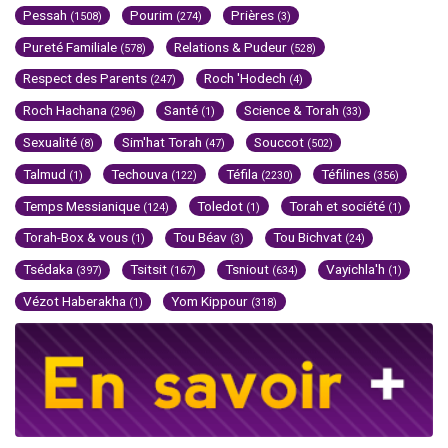
Pessah
Pourim
Prières
(1508)
(274)
(3)
Pureté Familiale
Relations & Pudeur
(578)
(528)
Respect des Parents
Roch 'Hodech
(247)
(4)
Roch Hachana
Santé
Science & Torah
(296)
(1)
(33)
Sexualité
Sim'hat Torah
Souccot
(8)
(47)
(502)
Talmud
Techouva
Téfila
Téfilines
(1)
(122)
(2230)
(356)
Temps Messianique
Toledot
Torah et société
(124)
(1)
(1)
Torah-Box & vous
Tou Béav
Tou Bichvat
(1)
(3)
(24)
Tsédaka
Tsitsit
Tsniout
Vayichla'h
(397)
(167)
(634)
(1)
Vézot Haberakha
Yom Kippour
(1)
(318)