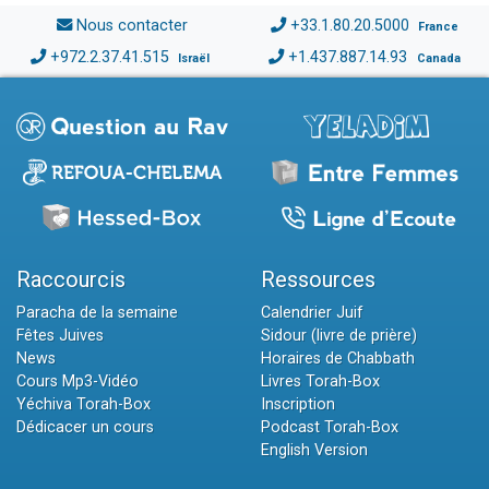
Nous contacter
+33.1.80.20.5000
France
+972.2.37.41.515
+1.437.887.14.93
Israël
Canada
Raccourcis
Ressources
Paracha de la semaine
Calendrier Juif
Fêtes Juives
Sidour (livre de prière)
News
Horaires de Chabbath
Cours Mp3-Vidéo
Livres Torah-Box
Yéchiva Torah-Box
Inscription
Dédicacer un cours
Podcast Torah-Box
English Version