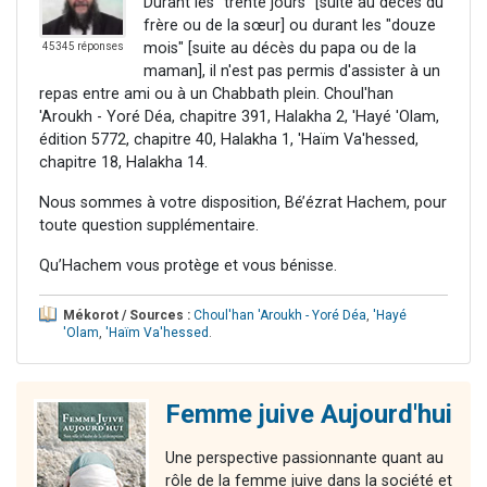
Durant les "trente jours" [suite au décès du
frère ou de la sœur] ou durant les "douze
mois" [suite au décès du papa ou de la
45345 réponses
maman], il n'est pas permis d'assister à un
repas entre ami ou à un Chabbath plein. Choul'han
'Aroukh - Yoré Déa, chapitre 391, Halakha 2, 'Hayé 'Olam,
édition 5772, chapitre 40, Halakha 1, 'Haïm Va'hessed,
chapitre 18, Halakha 14.
Nous sommes à votre disposition, Bé’ézrat Hachem, pour
toute question supplémentaire.
Qu’Hachem vous protège et vous bénisse.
Mékorot / Sources :
Choul'han 'Aroukh - Yoré Déa
,
'Hayé
'Olam
,
'Haïm Va'hessed
.
Femme juive Aujourd'hui
Une perspective passionnante quant au
rôle de la femme juive dans la société et