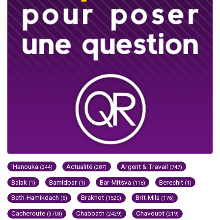
'Hanouka
Actualité
Argent & Travail
(244)
(287)
(747)
Balak
Bamidbar
Bar-Mitsva
Berechit
(1)
(1)
(118)
(1)
Beth-Hamikdach
Brakhot
Brit-Mila
(6)
(1520)
(176)
Cacheroute
Chabbath
Chavouot
(3703)
(2429)
(219)