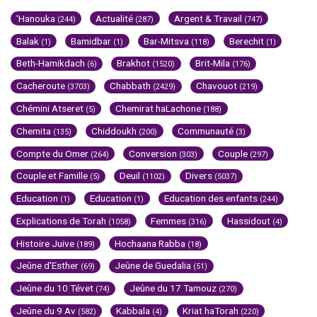
'Hanouka
Actualité
Argent & Travail
(244)
(287)
(747)
Balak
Bamidbar
Bar-Mitsva
Berechit
(1)
(1)
(118)
(1)
Beth-Hamikdach
Brakhot
Brit-Mila
(6)
(1520)
(176)
Cacheroute
Chabbath
Chavouot
(3703)
(2429)
(219)
Chémini Atseret
Chemirat haLachone
(5)
(188)
Chemita
Chiddoukh
Communauté
(135)
(200)
(3)
Compte du Omer
Conversion
Couple
(264)
(303)
(297)
Couple et Famille
Deuil
Divers
(5)
(1102)
(5037)
Education
Education
Education des enfants
(1)
(1)
(244)
Explications de Torah
Femmes
Hassidout
(1058)
(316)
(4)
Histoire Juive
Hochaana Rabba
(189)
(18)
Jeûne d'Esther
Jeûne de Guedalia
(69)
(51)
Jeûne du 10 Tévet
Jeûne du 17 Tamouz
(74)
(270)
Jeûne du 9 Av
Kabbala
Kriat haTorah
(582)
(4)
(220)