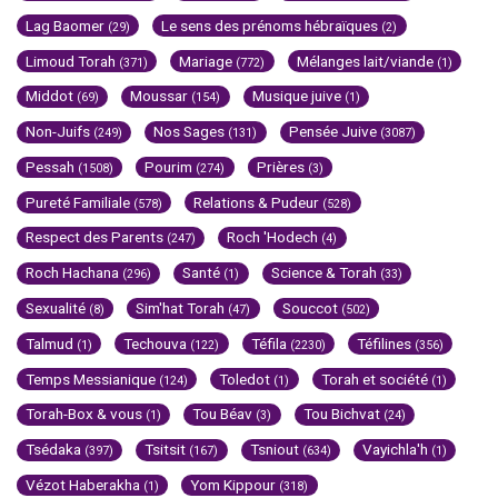
Lag Baomer
Le sens des prénoms hébraïques
(29)
(2)
Limoud Torah
Mariage
Mélanges lait/viande
(371)
(772)
(1)
Middot
Moussar
Musique juive
(69)
(154)
(1)
Non-Juifs
Nos Sages
Pensée Juive
(249)
(131)
(3087)
Pessah
Pourim
Prières
(1508)
(274)
(3)
Pureté Familiale
Relations & Pudeur
(578)
(528)
Respect des Parents
Roch 'Hodech
(247)
(4)
Roch Hachana
Santé
Science & Torah
(296)
(1)
(33)
Sexualité
Sim'hat Torah
Souccot
(8)
(47)
(502)
Talmud
Techouva
Téfila
Téfilines
(1)
(122)
(2230)
(356)
Temps Messianique
Toledot
Torah et société
(124)
(1)
(1)
Torah-Box & vous
Tou Béav
Tou Bichvat
(1)
(3)
(24)
Tsédaka
Tsitsit
Tsniout
Vayichla'h
(397)
(167)
(634)
(1)
Vézot Haberakha
Yom Kippour
(1)
(318)