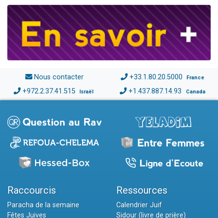
Nous contacter
+33.1.80.20.5000
France
+972.2.37.41.515
+1.437.887.14.93
Israël
Canada
Raccourcis
Ressources
Paracha de la semaine
Calendrier Juif
Fêtes Juives
Sidour (livre de prière)