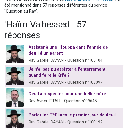
2 personnes viennent de nous rejoindre sur WhatsApp
été mentionné dans 57 réponses différentes du service
"Question au Rav".
13 personnes viennent de demander une bénédiction
'Haïm Va'hessed : 57
Il reste 49 places pour étudier en groupe sur Zoom
12 nouvelles musiques dans Torah-Box Music
réponses
2 personnes viennent de nous rejoindre sur WhatsApp
Assister à une 'Houppa dans l'année de
deuil d'un parent
Rav Gabriel DAYAN - Question n°105104
Je n'ai pas pu assister à l'enterrement,
quand faire la Kri'a ?
Rav Gabriel DAYAN - Question n°103097
Deuil à respecter pour une belle-mère
Rav Avner ITTAH - Question n°99645
Porter les Téfilines le premier jour de deuil
Rav Gabriel DAYAN - Question n°100192