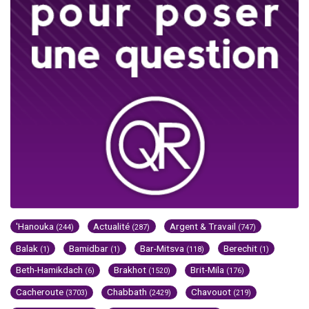
'Hanouka
Actualité
Argent & Travail
(244)
(287)
(747)
Balak
Bamidbar
Bar-Mitsva
Berechit
(1)
(1)
(118)
(1)
Beth-Hamikdach
Brakhot
Brit-Mila
(6)
(1520)
(176)
Cacheroute
Chabbath
Chavouot
(3703)
(2429)
(219)