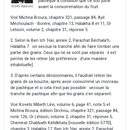
pastèque à condition que ce soit juste
avant la consommation du fruit.
45345 réponses
Voir Michna Broura, chapitre 321, passage 84, Ayil
Méchoulach - Borère, chapitre 13, Halakha 8 et 11, Or
Létsion, volume 2, chapitre 31, réponse 5.
2. Selon le Ben Ich ‘Haï, année 2, Parachat Béchala’h,
Halakha 7 : on secoue la tranche afin de faire tomber une
partie des grains. Ceux qui ne se sont pas séparés : il est
permis de les retirer [de préférence : d’une manière
inhabituelle].
3. D’après certains décisionnaires, il faudrait retirer les
grains de sa bouche, après avoir consommé un morceau
de pastèque et si cela n’est pas possible : secouer la
tranche de pastèque afin que les grains s’en séparent.
Voir Kovets Mibeth Lévi, volume 6, page 41, note 5 et
Michna Broura, édition Dirchou, chapitre 321, passage 84,
note 126, Or Létsion, volume 2, chapitre 31, réponse 5,
Chemirat Chabbath Kéhilkhata [nouvelle édition 5770],
chapitre 3, Halakha 17, Ben Ich ‘Haï, année 2, Parachat