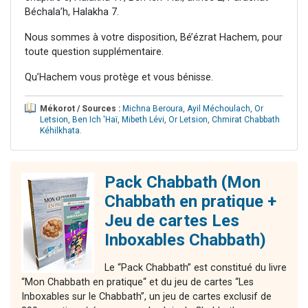
Béchala’h, Halakha 7.
Nous sommes à votre disposition, Bé’ézrat Hachem, pour
toute question supplémentaire.
Qu’Hachem vous protège et vous bénisse.
Mékorot / Sources :
Michna Beroura
,
Ayil Méchoulach
,
Or
Letsion
,
Ben Ich 'Haï
,
Mibeth Lévi
,
Or Letsion
,
Chmirat Chabbath
Kéhilkhata
.
Pack Chabbath (Mon
Chabbath en pratique +
Jeu de cartes Les
Inboxables Chabbath)
Le “Pack Chabbath” est constitué du livre
“Mon Chabbath en pratique“ et du jeu de cartes “Les
Inboxables sur le Chabbath”, un jeu de cartes exclusif de