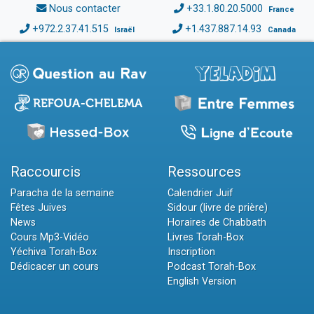
Nous contacter
+33.1.80.20.5000
France
+972.2.37.41.515
+1.437.887.14.93
Israël
Canada
Raccourcis
Ressources
Paracha de la semaine
Calendrier Juif
Fêtes Juives
Sidour (livre de prière)
News
Horaires de Chabbath
Cours Mp3-Vidéo
Livres Torah-Box
Yéchiva Torah-Box
Inscription
Dédicacer un cours
Podcast Torah-Box
English Version