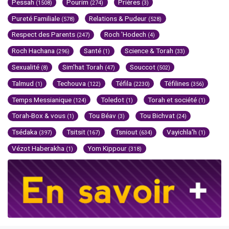
Pessah
Pourim
Prières
(1508)
(274)
(3)
Pureté Familiale
Relations & Pudeur
(578)
(528)
Respect des Parents
Roch 'Hodech
(247)
(4)
Roch Hachana
Santé
Science & Torah
(296)
(1)
(33)
Sexualité
Sim'hat Torah
Souccot
(8)
(47)
(502)
Talmud
Techouva
Téfila
Téfilines
(1)
(122)
(2230)
(356)
Temps Messianique
Toledot
Torah et société
(124)
(1)
(1)
Torah-Box & vous
Tou Béav
Tou Bichvat
(1)
(3)
(24)
Tsédaka
Tsitsit
Tsniout
Vayichla'h
(397)
(167)
(634)
(1)
Vézot Haberakha
Yom Kippour
(1)
(318)