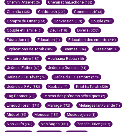
Chémini Atseret
Chemirat haLachone
(5)
(188)
Chemita
Chiddoukh
Communauté
(135)
(200)
(3)
Compte du Omer
Conversion
Couple
(264)
(303)
(297)
Couple et Famille
Deuil
Divers
(5)
(1102)
(5037)
Education
Education
Education des enfants
(1)
(1)
(244)
Explications de Torah
Femmes
Hassidout
(1058)
(316)
(4)
Histoire Juive
Hochaana Rabba
(189)
(18)
Jeûne d'Esther
Jeûne de Guedalia
(69)
(51)
Jeûne du 10 Tévet
Jeûne du 17 Tamouz
(74)
(270)
Jeûne du 9 Av
Kabbala
Kriat haTorah
(582)
(4)
(220)
Lag Baomer
Le sens des prénoms hébraïques
(29)
(2)
Limoud Torah
Mariage
Mélanges lait/viande
(371)
(772)
(1)
Middot
Moussar
Musique juive
(69)
(154)
(1)
Non-Juifs
Nos Sages
Pensée Juive
(249)
(131)
(3087)