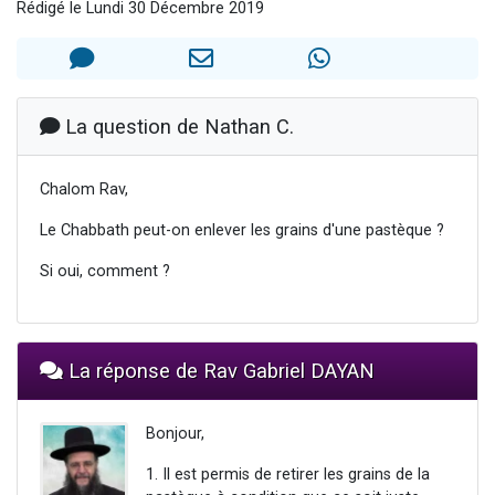
Rédigé le Lundi 30 Décembre 2019
13 personnes viennent de demander une bénédiction
30 personnes viennent de faire un don pour Sauvez la jambe de Yohan
Il reste 49 places pour étudier en groupe sur Zoom
12 nouvelles musiques dans Torah-Box Music
La question de Nathan C.
29 personnes viennent de demander une bénédiction
Chalom Rav,
Le Chabbath peut-on enlever les grains d'une pastèque ?
Si oui, comment ?
La réponse de Rav Gabriel DAYAN
Bonjour,
1. Il est permis de retirer les grains de la