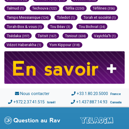
Talmud
Techouva
Téfila
Téfilines
(1)
(122)
(2230)
(356)
Temps Messianique
Toledot
Torah et société
(124)
(1)
(1)
Torah-Box & vous
Tou Béav
Tou Bichvat
(1)
(3)
(24)
Tsédaka
Tsitsit
Tsniout
Vayichla'h
(397)
(167)
(634)
(1)
Vézot Haberakha
Yom Kippour
(1)
(318)
Nous contacter
+33.1.80.20.5000
France
+972.2.37.41.515
+1.437.887.14.93
Israël
Canada