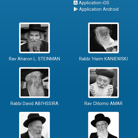
Application iOS
Application Android
Rav Aharon L. STEINMAN
Rabbi 'Haïm KANIEWSKI
Rabbi David ABI'HSSIRA
Rav Chlomo AMAR