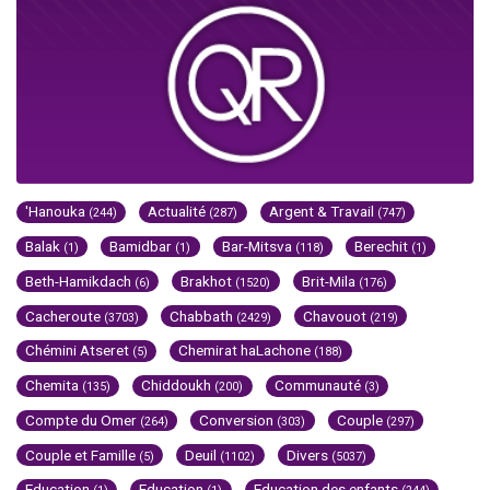
'Hanouka
Actualité
Argent & Travail
(244)
(287)
(747)
Balak
Bamidbar
Bar-Mitsva
Berechit
(1)
(1)
(118)
(1)
Beth-Hamikdach
Brakhot
Brit-Mila
(6)
(1520)
(176)
Cacheroute
Chabbath
Chavouot
(3703)
(2429)
(219)
Chémini Atseret
Chemirat haLachone
(5)
(188)
Chemita
Chiddoukh
Communauté
(135)
(200)
(3)
Compte du Omer
Conversion
Couple
(264)
(303)
(297)
Couple et Famille
Deuil
Divers
(5)
(1102)
(5037)
Education
Education
Education des enfants