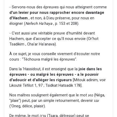
- Servons-nous des épreuves qui nous atteignent comme
d'un
levier pour nous
rapprocher encore davantage
d'Hachem
, et non, à D.ieu préserve, pour nous en
éloigner (
Nefech Ha'haya
, p. 153 et 208).
- C'est aussi une véritable preuve d'humilité devant
Hachem, que d'accepter ce qu'Il nous envoie (Or'hot
Tsadikim , Cha'ar Ha'anava).
À ce sujet, je vous conseille vivement d'écouter notre
cours : "Téchouva malgré les épreuves".
Dans la 'Hassidout, il est enseigné que la
joie dans les
épreuves - ou malgré les épreuves - a le pouvoir
d'adoucir et d'alléger les rigueurs
[Mitouk adinim, voir
Likouté Téfilot 1, 97 ; Tsidkat Hatsadik 178].
Nos maîtres soulignent également que le mot נגע (Néga,
"plaie") peut, par un simple retournement, devenir ענג
('Oneg, délice, plaisir).
De même, le mot צרה (Tsara, détresse) peut se