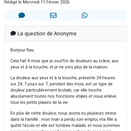
Rédigé le Mercredi 11 Février 2026
61 personnes viennent de demander une bénédiction
Il reste 49 places pour étudier en groupe sur Zoom
Ariel vient de donner son Maasser
Nathaniel vient de donner son Maasser
La question de Anonyme
4 personnes viennent de nous rejoindre sur WhatsApp
Bonjour Rav,
Cela fait 4 mois que je souffre de douleurs au crâne, aux
yeux et à la bouche, et je ne sors plus de la maison.
La douleur aux yeux et à la bouche, présente 24 heures
sur 24, 7 jours sur 7, pendant des mois, est un type de
douleur particulièrement brutale, car elle touche
absolument toutes nos fonctions vitales et nous enlève
tous les petits plaisirs de la vie.
En plus de cette douleur, nous avons eu plusieurs stress
dans la famille : mon mari a perdu son emploi, ma fille a
quitté l'école et elle est tombée malade, et nous sommes