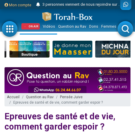
3 personnes viennent de nous rejoindre sur WhatsApp
Mon compte
Odaya vient de donner son Maasser
3 personnes viennent de faire un don pour 5 jours de vacances aux Orphelins
Vidéos
Question au Rav
Dons
Femmes
Enfants
ON AIR
3 personnes viennent de faire un don pour Diane, 80 ans, dans un appartement insalubre
2 personnes viennent de nous rejoindre sur WhatsApp
13 personnes viennent de demander une bénédiction
30 personnes viennent de faire un don pour Sauvez la jambe de Yohan
Il reste 49 places pour étudier en groupe sur Zoom
12 nouvelles musiques dans Torah-Box Music
3 personnes viennent de nous rejoindre sur WhatsApp
2 personnes viennent de nous rejoindre sur WhatsApp
Accueil
Question au Rav
Pensée Juive
Epreuves de santé et de vie, comment garder espoir ?
2 nouvelles musiques dans Torah-Box Music
3 personnes viennent de nous rejoindre sur WhatsApp
Epreuves de santé et de vie,
8 personnes viennent de faire un don pour Tsédaka : pauvres d'Israel
comment garder espoir ?
Nouvelle émission radio : Visions de grandeur n°104 : Le Chabbath et le Birkat Hamazone à travers le temps