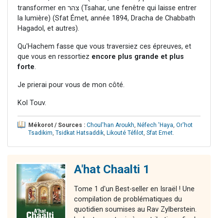
transformer en צהר (Tsahar, une fenêtre qui laisse entrer
la lumière) (Sfat Émet, année 1894, Dracha de Chabbath
Hagadol, et autres).
Qu'Hachem fasse que vous traversiez ces épreuves, et
que vous en ressortiez
encore plus grande et plus
forte
.
Je prierai pour vous de mon côté.
Kol Touv.
Mékorot / Sources :
Choul'han Aroukh
,
Néfech 'Haya
,
Or'hot
Tsadikim
,
Tsidkat Hatsaddik
,
Likouté Téfilot
,
Sfat Emet
.
A'hat Chaalti 1
Tome 1 d'un Best-seller en Israël ! Une
compilation de problématiques du
quotidien soumises au Rav Zylberstein.