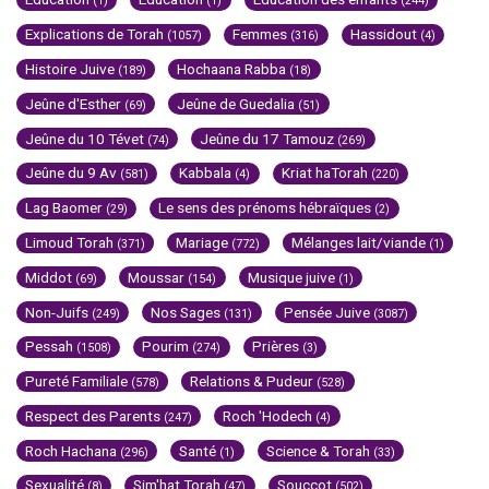
(1)
(1)
(244)
Explications de Torah
Femmes
Hassidout
(1057)
(316)
(4)
Histoire Juive
Hochaana Rabba
(189)
(18)
Jeûne d'Esther
Jeûne de Guedalia
(69)
(51)
Jeûne du 10 Tévet
Jeûne du 17 Tamouz
(74)
(269)
Jeûne du 9 Av
Kabbala
Kriat haTorah
(581)
(4)
(220)
Lag Baomer
Le sens des prénoms hébraïques
(29)
(2)
Limoud Torah
Mariage
Mélanges lait/viande
(371)
(772)
(1)
Middot
Moussar
Musique juive
(69)
(154)
(1)
Non-Juifs
Nos Sages
Pensée Juive
(249)
(131)
(3087)
Pessah
Pourim
Prières
(1508)
(274)
(3)
Pureté Familiale
Relations & Pudeur
(578)
(528)
Respect des Parents
Roch 'Hodech
(247)
(4)
Roch Hachana
Santé
Science & Torah
(296)
(1)
(33)
Sexualité
Sim'hat Torah
Souccot
(8)
(47)
(502)