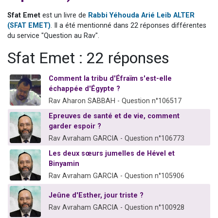
Il reste 49 places pour étudier en groupe sur Zoom
Sfat Emet
est un livre de
Rabbi Yéhouda Arié Leib ALTER
12 nouvelles musiques dans Torah-Box Music
(SFAT EMET)
. Il a été mentionné dans 22 réponses différentes
du service "Question au Rav".
3 personnes viennent de nous rejoindre sur WhatsApp
2 personnes viennent de nous rejoindre sur WhatsApp
Sfat Emet : 22 réponses
2 personnes viennent de nous rejoindre sur WhatsApp
Comment la tribu d'Éfraïm s'est-elle
échappée d'Égypte ?
Rav Aharon SABBAH - Question n°106517
Epreuves de santé et de vie, comment
garder espoir ?
Rav Avraham GARCIA - Question n°106773
Les deux sœurs jumelles de Hével et
Binyamin
Rav Avraham GARCIA - Question n°105906
Jeûne d'Esther, jour triste ?
Rav Avraham GARCIA - Question n°100928