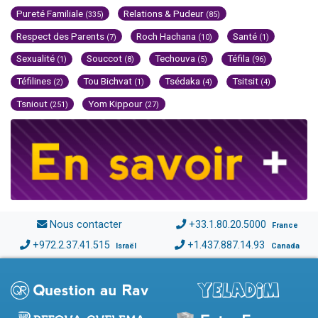
Pureté Familiale
Relations & Pudeur
(335)
(85)
Respect des Parents
Roch Hachana
Santé
(7)
(10)
(1)
Sexualité
Souccot
Techouva
Téfila
(1)
(8)
(5)
(96)
Téfilines
Tou Bichvat
Tsédaka
Tsitsit
(2)
(1)
(4)
(4)
Tsniout
Yom Kippour
(251)
(27)
Nous contacter
+33.1.80.20.5000
France
+972.2.37.41.515
+1.437.887.14.93
Israël
Canada