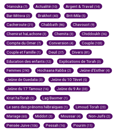
'Hanouka
Actualité
Argent & Travail
(7)
(10)
(14)
Bar-Mitsva
Brakhot
Brit-Mila
(2)
(40)
(5)
Cacheroute
Chabbath
Chavouot
(21)
(86)
(9)
Chemirat haLachone
Chemita
Chiddoukh
(3)
(3)
(36)
Compte du Omer
Conversion
Couple
(7)
(4)
(103)
Couple et Famille
Deuil
Divers
(1)
(37)
(81)
Education des enfants
Explications de Torah
(12)
(3)
Femmes
Hochaana Rabba
Jeûne d'Esther
(290)
(2)
(4)
Jeûne de Guedalia
Jeûne du 10 Tévet
(3)
(5)
Jeûne du 17 Tamouz
Jeûne du 9 Av
(16)
(33)
Kriat haTorah
Lag Baomer
(3)
(1)
Le sens des prénoms hébraïques
Limoud Torah
(1)
(23)
Mariage
Middot
Moussar
Non-Juifs
(65)
(3)
(4)
(2)
Pensée Juive
Pessah
Pourim
(106)
(16)
(11)