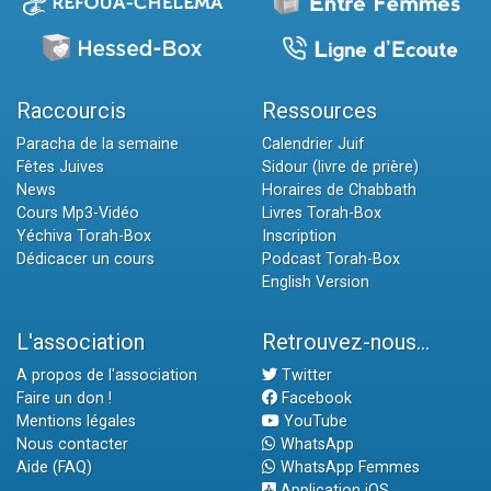
Raccourcis
Ressources
Paracha de la semaine
Calendrier Juif
Fêtes Juives
Sidour (livre de prière)
News
Horaires de Chabbath
Cours Mp3-Vidéo
Livres Torah-Box
Yéchiva Torah-Box
Inscription
Dédicacer un cours
Podcast Torah-Box
English Version
L'association
Retrouvez-nous...
A propos de l'association
Twitter
Faire un don !
Facebook
Mentions légales
YouTube
Nous contacter
WhatsApp
Aide (FAQ)
WhatsApp Femmes
Application iOS