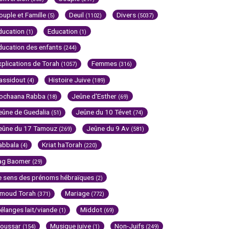
ouple et Famille
Deuil
Divers
(5)
(1102)
(5037)
ducation
Education
(1)
(1)
ducation des enfants
(244)
xplications de Torah
Femmes
(1057)
(316)
assidout
Histoire Juive
(4)
(189)
ochaana Rabba
Jeûne d'Esther
(18)
(69)
eûne de Guedalia
Jeûne du 10 Tévet
(51)
(74)
eûne du 17 Tamouz
Jeûne du 9 Av
(269)
(581)
abbala
Kriat haTorah
(4)
(220)
ag Baomer
(29)
e sens des prénoms hébraïques
(2)
imoud Torah
Mariage
(371)
(772)
élanges lait/viande
Middot
(1)
(69)
oussar
Musique juive
Non-Juifs
(154)
(1)
(249)