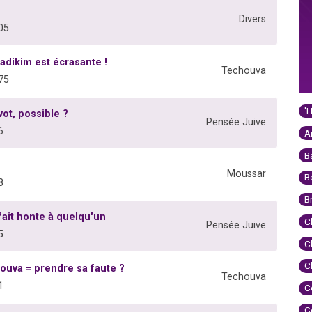
Divers
05
adikim est écrasante !
Techouva
75
'
ot, possible ?
Pensée Juive
6
A
B
Moussar
B
8
B
 fait honte à quelqu'un
C
Pensée Juive
5
C
C
ouva = prendre sa faute ?
Techouva
1
C
C