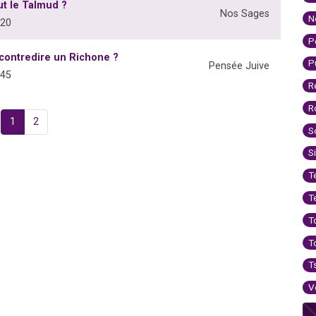
t le Talmud ?
Nos Sages
N
820
P
contredire un Richone ?
P
Pensée Juive
945
R
R
1
2
S
S
T
T
T
T
T
V