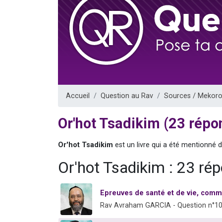
Nouvelle émis
61 personnes
Ariel vient 
Il reste 
Eva vient de
Accueil
Question au Rav
Sources / Mekoro
Or'hot Tsadikim (23 répo
Or'hot Tsadikim
est un livre qui a été mentionné 
Or'hot Tsadikim : 23 ré
Epreuves de santé et de vie, comm
Rav Avraham GARCIA - Question n°1