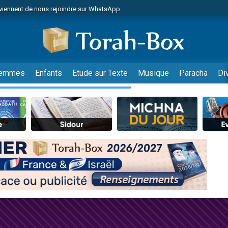
viennent de nous rejoindre sur WhatsApp
viennent de nous rejoindre sur WhatsApp
de donner son Maasser
es viennent de faire un don pour 5 jours de vacances aux Orphelins
es viennent de faire un don pour Diane, 80 ans, dans un appartement insalub
emmes
Enfants
Etude sur Texte
Musique
Paracha
Di
 viennent de demander une bénédiction
viennent de nous rejoindre sur WhatsApp
nnes viennent de faire un don pour Sauvez la jambe de Yohan
49 places pour étudier en groupe sur Zoom
lles musiques dans Torah-Box Music
viennent de nous rejoindre sur WhatsApp
viennent de nous rejoindre sur WhatsApp
viennent de nous rejoindre sur WhatsApp
les musiques dans Torah-Box Music
es viennent de faire un don pour Tsédaka : pauvres d'Israel