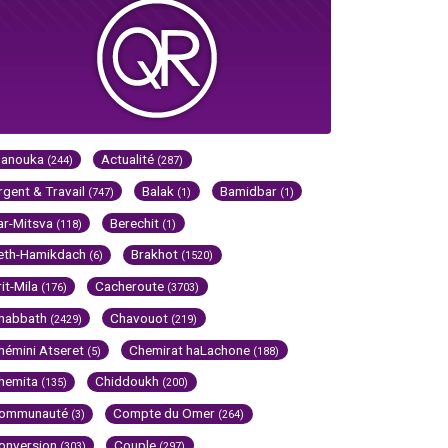
Hanouka
Actualité
(244)
(287)
rgent & Travail
Balak
Bamidbar
(747)
(1)
(1)
ar-Mitsva
Berechit
(118)
(1)
eth-Hamikdach
Brakhot
(6)
(1520)
rit-Mila
Cacheroute
(176)
(3703)
habbath
Chavouot
(2429)
(219)
hémini Atseret
Chemirat haLachone
(5)
(188)
hemita
Chiddoukh
(135)
(200)
ommunauté
Compte du Omer
(3)
(264)
onversion
Couple
(303)
(297)