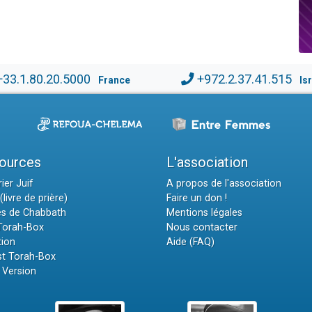
+33.1.80.20.5000
+972.2.37.41.515
France
Is
ources
L'association
ier Juif
A propos de l'association
(livre de prière)
Faire un don !
es de Chabbath
Mentions légales
 Torah-Box
Nous contacter
tion
Aide (FAQ)
t Torah-Box
 Version