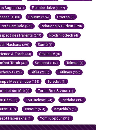
os Sages
Pensée Juive
(131)
(3087)
essah
Pourim
Prières
(1508)
(274)
(3)
ureté Familiale
Relations & Pudeur
(578)
(528)
espect des Parents
Roch 'Hodech
(247)
(4)
och Hachana
Santé
(296)
(1)
cience & Torah
Sexualité
(33)
(8)
im'hat Torah
Souccot
Talmud
(47)
(502)
(1)
echouva
Téfila
Téfilines
(122)
(2230)
(356)
emps Messianique
Toledot
(124)
(1)
orah et société
Torah-Box & vous
(1)
(1)
ou Béav
Tou Bichvat
Tsédaka
(3)
(24)
(397)
sitsit
Tsniout
Vayichla'h
(167)
(634)
(1)
ézot Haberakha
Yom Kippour
(1)
(318)