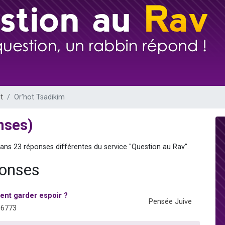
sion radio : Visions de grandeur n°104 : Le Chabbath et le Birkat Hamazone à 
 viennent de demander une bénédiction
de donner son Maasser
49 places pour étudier en groupe sur Zoom
 donner son Maasser
t
Or'hot Tsadikim
nses)
dans 23 réponses différentes du service "Question au Rav".
ponses
ent garder espoir ?
Pensée Juive
06773