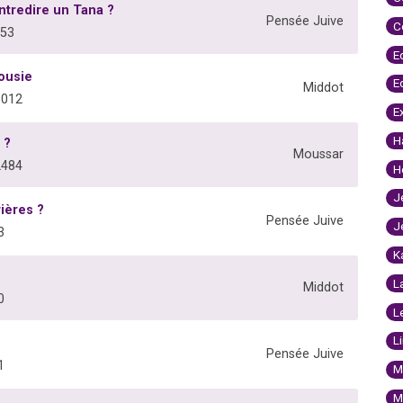
ntredire un Tana ?
Pensée Juive
C
653
E
lousie
E
Middot
6012
E
H
 ?
Moussar
2484
H
J
rières ?
Pensée Juive
J
3
K
L
Middot
0
L
L
Pensée Juive
1
M
M