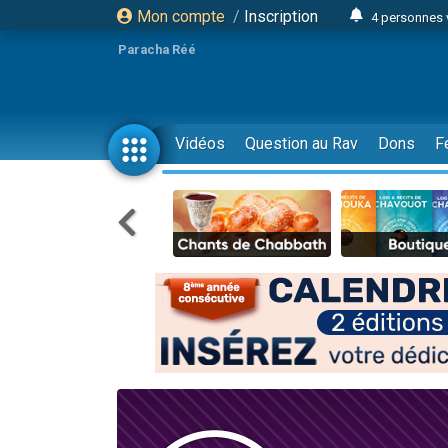
Mon compte
/
Inscription
4 personnes 
3 personnes 
Paracha Réé
Odaya vient 
3 personn
3 personn
Vidéos
Question au Rav
Dons
F
13 personnes
2 personnes 
30 perso
Il reste 
12 nouve
3 personnes 
2 personnes 
3 personnes 
2 nouvel
8 personn