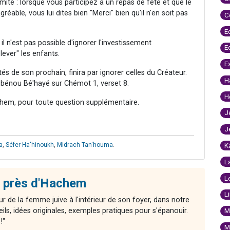
mite : lorsque vous participez à un repas de fête et que le
éable, vous lui dites bien "Merci" bien qu'il n'en soit pas
C
E
il n'est pas possible d'ignorer l'investissement
E
lever" les enfants.
E
s de son prochain, finira par ignorer celles du Créateur.
H
bénou Bé'hayé sur Chémot 1, verset 8.
H
hem, pour toute question supplémentaire.
J
J
a
,
Séfer Ha'hinoukh
,
Midrach Tan'houma
.
K
L
L
 près d'Hachem
L
r de la femme juive à l'intérieur de son foyer, dans notre
ls, idées originales, exemples pratiques pour s'épanouir.
M
!"
M