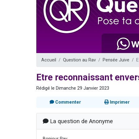
17 personnes
4 personnes 
Il reste 
Eva vient de
Eli vient de 
Accueil
Question au Rav
Pensée Juive
E
Etre reconnaissant enver
Rédigé le Dimanche 29 Janvier 2023
Commenter
Imprimer
La question de Anonyme
Bonjour Rav,