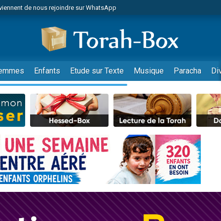
viennent de nous rejoindre sur WhatsApp
r vient de donner son Maasser
nes viennent de faire un don pour Événements Torah-Box
es viennent de faire un don pour Tsédaka : pauvres d'Israel
viennent de nous rejoindre sur WhatsApp
emmes
Enfants
Etude sur Texte
Musique
Paracha
Di
 viennent de demander une bénédiction
es viennent de faire un don pour Diane, 80 ans, dans un appartement insalub
49 places pour étudier en groupe sur Zoom
viennent de nous rejoindre sur WhatsApp
 viennent de demander une bénédiction
49 places pour étudier en groupe sur Zoom
viennent de nous rejoindre sur WhatsApp
viennent de nous rejoindre sur WhatsApp
es viennent de faire un don pour Reloger Rivka, 6 enfants, victime de violences
es viennent de faire un don pour 1 Journée de Vacances Pour les Enfants