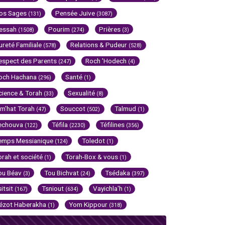
os Sages
Pensée Juive
(131)
(3087)
essah
Pourim
Prières
(1508)
(274)
(3)
ureté Familiale
Relations & Pudeur
(578)
(528)
espect des Parents
Roch 'Hodech
(247)
(4)
och Hachana
Santé
(296)
(1)
cience & Torah
Sexualité
(33)
(8)
im'hat Torah
Souccot
Talmud
(47)
(502)
(1)
echouva
Téfila
Téfilines
(122)
(2230)
(356)
emps Messianique
Toledot
(124)
(1)
orah et société
Torah-Box & vous
(1)
(1)
ou Béav
Tou Bichvat
Tsédaka
(3)
(24)
(397)
sitsit
Tsniout
Vayichla'h
(167)
(634)
(1)
ézot Haberakha
Yom Kippour
(1)
(318)