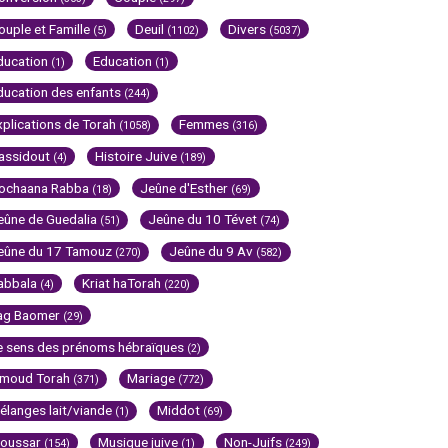
ouple et Famille
Deuil
Divers
(5)
(1102)
(5037)
ducation
Education
(1)
(1)
ducation des enfants
(244)
xplications de Torah
Femmes
(1058)
(316)
assidout
Histoire Juive
(4)
(189)
ochaana Rabba
Jeûne d'Esther
(18)
(69)
eûne de Guedalia
Jeûne du 10 Tévet
(51)
(74)
eûne du 17 Tamouz
Jeûne du 9 Av
(270)
(582)
abbala
Kriat haTorah
(4)
(220)
ag Baomer
(29)
e sens des prénoms hébraïques
(2)
imoud Torah
Mariage
(371)
(772)
élanges lait/viande
Middot
(1)
(69)
oussar
Musique juive
Non-Juifs
(154)
(1)
(249)