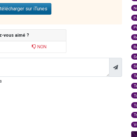
N
télécharger sur iTunes
P
P
z-vous aimé ?
R
NON
R
S
S
T
s
T
T
T
T
V