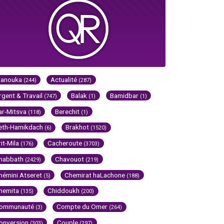
Hanouka
Actualité
(244)
(287)
rgent & Travail
Balak
Bamidbar
(747)
(1)
(1)
ar-Mitsva
Berechit
(118)
(1)
eth-Hamikdach
Brakhot
(6)
(1520)
rit-Mila
Cacheroute
(176)
(3703)
habbath
Chavouot
(2429)
(219)
hémini Atseret
Chemirat haLachone
(5)
(188)
hemita
Chiddoukh
(135)
(200)
ommunauté
Compte du Omer
(3)
(264)
onversion
Couple
(303)
(297)