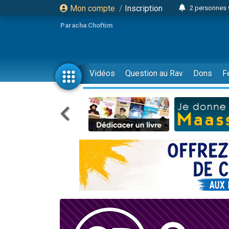
Mon compte
/
Inscription
2 personnes 
Lisbel Esthe
Paracha Choftim
3 person
2 personn
3 personnes 
Vidéos
Question au Rav
Dons
F
11 personnes
3 personn
Il reste 
2 personnes 
29 personnes
Il reste 
2 personnes 
6 personnes 
4 personn
2 personn