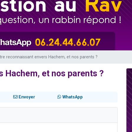
 viennent de demander une bénédiction
viennent de nous rejoindre sur WhatsApp
49 places pour étudier en groupe sur Zoom
 donner son Maasser
donner son Maasser
tre reconnaissant envers Hachem, et nos parents ?
s Hachem, et nos parents ?
Envoyer
WhatsApp