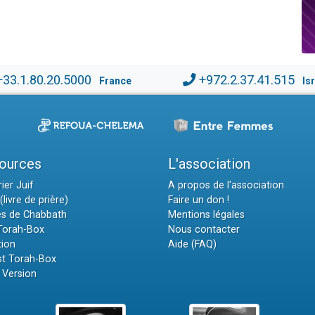
+33.1.80.20.5000
+972.2.37.41.515
France
Is
ources
L'association
ier Juif
A propos de l'association
(livre de prière)
Faire un don !
es de Chabbath
Mentions légales
 Torah-Box
Nous contacter
tion
Aide (FAQ)
t Torah-Box
 Version