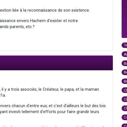
estion liée à la reconnaissance de son existence.
naissance envers Hachem d'exister et notre
ands-parents, etc.?
'
A
B
B
B
 il y a trois associés, le Créateur, le papa, et la maman.
C
31a.
C
nvers chacun d'entre eux; et c'est d'ailleurs le but des lois
C
nt investi tellement d'efforts pour faire grandir leurs
C
C