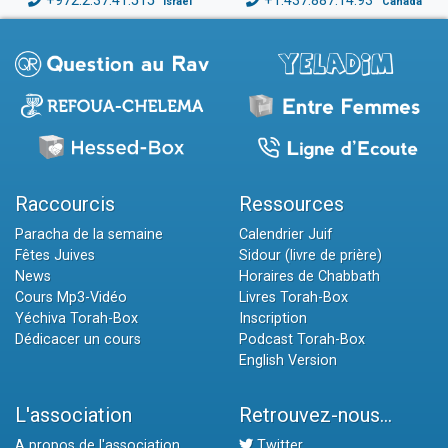
+972.2.37.41.515
+1.437.887.14.93
Israël
Canada
Raccourcis
Ressources
Paracha de la semaine
Calendrier Juif
Fêtes Juives
Sidour (livre de prière)
News
Horaires de Chabbath
Cours Mp3-Vidéo
Livres Torah-Box
Yéchiva Torah-Box
Inscription
Dédicacer un cours
Podcast Torah-Box
English Version
L'association
Retrouvez-nous...
A propos de l'association
Twitter