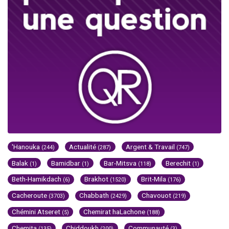
'Hanouka
Actualité
Argent & Travail
(244)
(287)
(747)
Balak
Bamidbar
Bar-Mitsva
Berechit
(1)
(1)
(118)
(1)
Beth-Hamikdach
Brakhot
Brit-Mila
(6)
(1520)
(176)
Cacheroute
Chabbath
Chavouot
(3703)
(2429)
(219)
Chémini Atseret
Chemirat haLachone
(5)
(188)
Chemita
Chiddoukh
Communauté
(135)
(200)
(3)