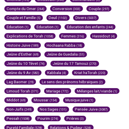
Compte du Omer
Conversion
Couple
(264)
(303)
(297)
Couple et Famille
Deuil
Divers
(5)
(1102)
(5037)
Education
Education
Education des enfants
(1)
(1)
(244)
Explications de Torah
Femmes
Hassidout
(1058)
(316)
(4)
Histoire Juive
Hochaana Rabba
(189)
(18)
Jeûne d'Esther
Jeûne de Guedalia
(69)
(51)
Jeûne du 10 Tévet
Jeûne du 17 Tamouz
(74)
(270)
Jeûne du 9 Av
Kabbala
Kriat haTorah
(582)
(4)
(220)
Lag Baomer
Le sens des prénoms hébraïques
(29)
(2)
Limoud Torah
Mariage
Mélanges lait/viande
(371)
(772)
(1)
Middot
Moussar
Musique juive
(69)
(154)
(1)
Non-Juifs
Nos Sages
Pensée Juive
(249)
(131)
(3087)
Pessah
Pourim
Prières
(1508)
(274)
(3)
Pureté Familiale
Relations & Pudeur
(578)
(528)