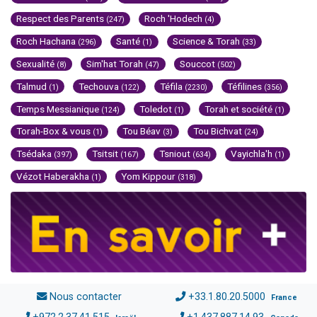
Respect des Parents
Roch 'Hodech
(247)
(4)
Roch Hachana
Santé
Science & Torah
(296)
(1)
(33)
Sexualité
Sim'hat Torah
Souccot
(8)
(47)
(502)
Talmud
Techouva
Téfila
Téfilines
(1)
(122)
(2230)
(356)
Temps Messianique
Toledot
Torah et société
(124)
(1)
(1)
Torah-Box & vous
Tou Béav
Tou Bichvat
(1)
(3)
(24)
Tsédaka
Tsitsit
Tsniout
Vayichla'h
(397)
(167)
(634)
(1)
Vézot Haberakha
Yom Kippour
(1)
(318)
Nous contacter
+33.1.80.20.5000
France