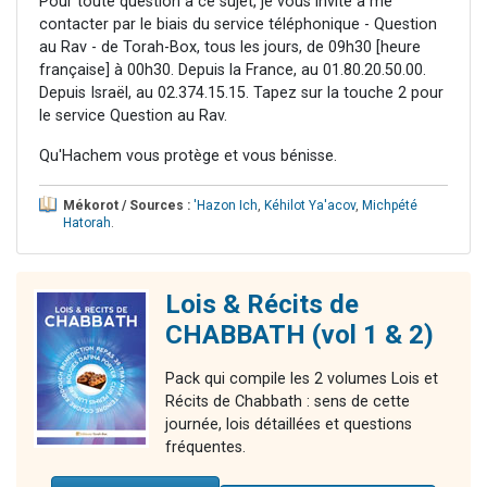
Pour toute question à ce sujet, je vous invite à me
contacter par le biais du service téléphonique - Question
au Rav - de Torah-Box, tous les jours, de 09h30 [heure
française] à 00h30. Depuis la France, au 01.80.20.50.00.
Depuis Israël, au 02.374.15.15. Tapez sur la touche 2 pour
le service Question au Rav.
Qu'Hachem vous protège et vous bénisse.
Mékorot / Sources :
'Hazon Ich
,
Kéhilot Ya'acov
,
Michpété
Hatorah
.
Lois & Récits de
CHABBATH (vol 1 & 2)
Pack qui compile les 2 volumes Lois et
Récits de Chabbath : sens de cette
journée, lois détaillées et questions
fréquentes.