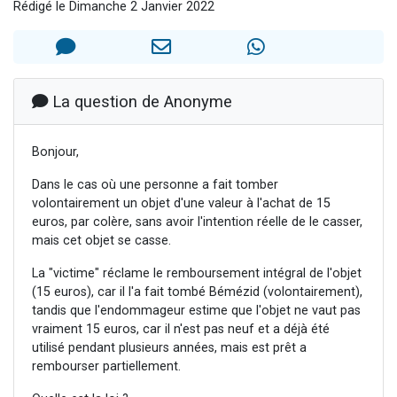
Rédigé le Dimanche 2 Janvier 2022
2 personnes viennent de faire un don pour 1 Journée de Vacances Pour les Enfants
17 personnes viennent de demander une bénédiction
4 personnes viennent de nous rejoindre sur WhatsApp
Il reste 49 places pour étudier en groupe sur Zoom
La question de Anonyme
2 personnes viennent de nous rejoindre sur WhatsApp
Bonjour,
Dans le cas où une personne a fait tomber
volontairement un objet d'une valeur à l'achat de 15
euros, par colère, sans avoir l'intention réelle de le casser,
mais cet objet se casse.
La "victime" réclame le remboursement intégral de l'objet
(15 euros), car il l'a fait tombé Bémézid (volontairement),
tandis que l'endommageur estime que l'objet ne vaut pas
vraiment 15 euros, car il n'est pas neuf et a déjà été
utilisé pendant plusieurs années, mais est prêt a
rembourser partiellement.