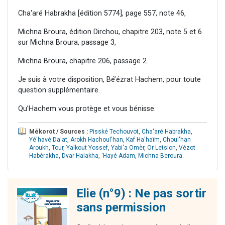
Cha'aré Habrakha [édition 5774], page 557, note 46,
Michna Broura, édition Dirchou, chapitre 203, note 5 et 6
sur Michna Broura, passage 3,
Michna Broura, chapitre 206, passage 2.
Je suis à votre disposition, Bé’ézrat Hachem, pour toute
question supplémentaire.
Qu’Hachem vous protège et vous bénisse.
Mékorot / Sources :
Pisské Techouvot
,
Cha'aré Habrakha
,
Yé'havé Da'at
,
Arokh Hachoul'han
,
Kaf Ha'haïm
,
Choul'han
Aroukh
,
Tour
,
Yalkout Yossef
,
Yabi'a Omèr
,
Or Letsion
,
Vézot
Habérakha
,
Dvar Halakha
,
'Hayé Adam
,
Michna Beroura
.
Elie (n°9) : Ne pas sortir
sans permission