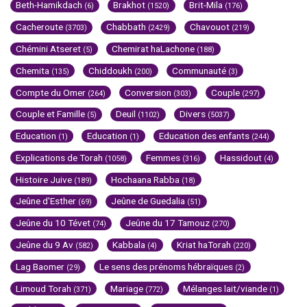
Beth-Hamikdach
Brakhot
Brit-Mila
(6)
(1520)
(176)
Cacheroute
Chabbath
Chavouot
(3703)
(2429)
(219)
Chémini Atseret
Chemirat haLachone
(5)
(188)
Chemita
Chiddoukh
Communauté
(135)
(200)
(3)
Compte du Omer
Conversion
Couple
(264)
(303)
(297)
Couple et Famille
Deuil
Divers
(5)
(1102)
(5037)
Education
Education
Education des enfants
(1)
(1)
(244)
Explications de Torah
Femmes
Hassidout
(1058)
(316)
(4)
Histoire Juive
Hochaana Rabba
(189)
(18)
Jeûne d'Esther
Jeûne de Guedalia
(69)
(51)
Jeûne du 10 Tévet
Jeûne du 17 Tamouz
(74)
(270)
Jeûne du 9 Av
Kabbala
Kriat haTorah
(582)
(4)
(220)
Lag Baomer
Le sens des prénoms hébraïques
(29)
(2)
Limoud Torah
Mariage
Mélanges lait/viande
(371)
(772)
(1)