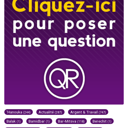
'Hanouka
Actualité
Argent & Travail
(244)
(287)
(747)
Balak
Bamidbar
Bar-Mitsva
Berechit
(1)
(1)
(118)
(1)