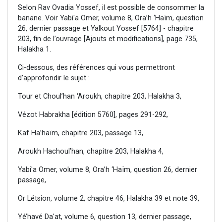
Selon Rav Ovadia Yossef, il est possible de consommer la
banane. Voir Yabi'a Omer, volume 8, Ora’h ‘Haïm, question
26, dernier passage et Yalkout Yossef [5764] - chapitre
203, fin de l’ouvrage [Ajouts et modifications], page 735,
Halakha 1.
Ci-dessous, des références qui vous permettront
d’approfondir le sujet :
Tour et Choul’han ‘Aroukh, chapitre 203, Halakha 3,
Vézot Habrakha [édition 5760], pages 291-292,
Kaf Ha’haïm, chapitre 203, passage 13,
Aroukh Hachoul’han, chapitre 203, Halakha 4,
Yabi'a Omer, volume 8, Ora’h ‘Haïm, question 26, dernier
passage,
Or Létsion, volume 2, chapitre 46, Halakha 39 et note 39,
Yé’havé Da'at, volume 6, question 13, dernier passage,