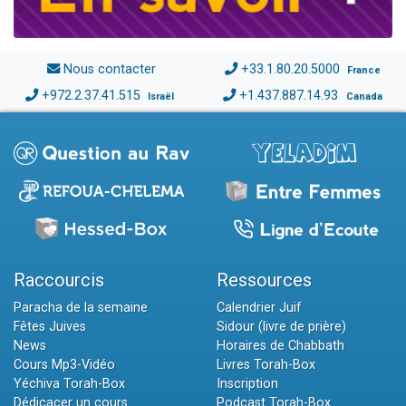
Nous contacter
+33.1.80.20.5000
France
+972.2.37.41.515
+1.437.887.14.93
Israël
Canada
Raccourcis
Ressources
Paracha de la semaine
Calendrier Juif
Fêtes Juives
Sidour (livre de prière)
News
Horaires de Chabbath
Cours Mp3-Vidéo
Livres Torah-Box
Yéchiva Torah-Box
Inscription
Dédicacer un cours
Podcast Torah-Box