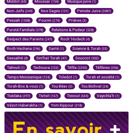
Middot
Moussar
Musique juive
(69)
(154)
(1)
Non-Juifs
Nos Sages
Pensée Juive
(249)
(131)
(3087)
Pessah
Pourim
Prières
(1508)
(274)
(3)
Pureté Familiale
Relations & Pudeur
(578)
(528)
Respect des Parents
Roch 'Hodech
(247)
(4)
Roch Hachana
Santé
Science & Torah
(296)
(1)
(33)
Sexualité
Sim'hat Torah
Souccot
(8)
(47)
(502)
Talmud
Techouva
Téfila
Téfilines
(1)
(122)
(2230)
(356)
Temps Messianique
Toledot
Torah et société
(124)
(1)
(1)
Torah-Box & vous
Tou Béav
Tou Bichvat
(1)
(3)
(24)
Tsédaka
Tsitsit
Tsniout
Vayichla'h
(397)
(167)
(634)
(1)
Vézot Haberakha
Yom Kippour
(1)
(318)