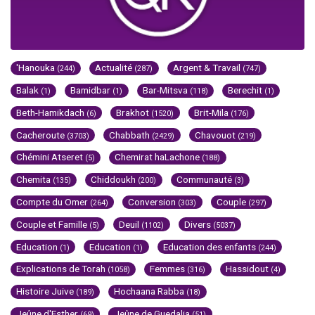
'Hanouka
Actualité
Argent & Travail
(244)
(287)
(747)
Balak
Bamidbar
Bar-Mitsva
Berechit
(1)
(1)
(118)
(1)
Beth-Hamikdach
Brakhot
Brit-Mila
(6)
(1520)
(176)
Cacheroute
Chabbath
Chavouot
(3703)
(2429)
(219)
Chémini Atseret
Chemirat haLachone
(5)
(188)
Chemita
Chiddoukh
Communauté
(135)
(200)
(3)
Compte du Omer
Conversion
Couple
(264)
(303)
(297)
Couple et Famille
Deuil
Divers
(5)
(1102)
(5037)
Education
Education
Education des enfants
(1)
(1)
(244)
Explications de Torah
Femmes
Hassidout
(1058)
(316)
(4)
Histoire Juive
Hochaana Rabba
(189)
(18)
Jeûne d'Esther
Jeûne de Guedalia
(69)
(51)