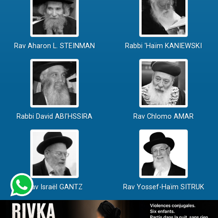
Rav Aharon L. STEINMAN
Rabbi 'Haïm KANIEWSKI
Rabbi David ABI'HSSIRA
Rav Chlomo AMAR
Rav Israël GANTZ
Rav Yossef-Haïm SITRUK