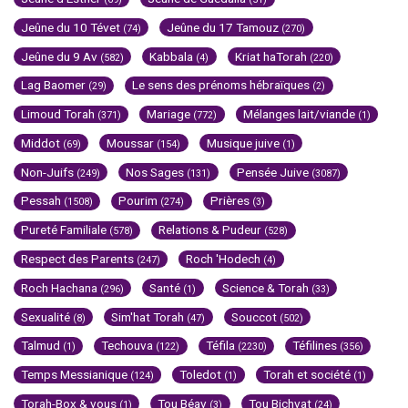
Jeûne du 10 Tévet
Jeûne du 17 Tamouz
(74)
(270)
Jeûne du 9 Av
Kabbala
Kriat haTorah
(582)
(4)
(220)
Lag Baomer
Le sens des prénoms hébraïques
(29)
(2)
Limoud Torah
Mariage
Mélanges lait/viande
(371)
(772)
(1)
Middot
Moussar
Musique juive
(69)
(154)
(1)
Non-Juifs
Nos Sages
Pensée Juive
(249)
(131)
(3087)
Pessah
Pourim
Prières
(1508)
(274)
(3)
Pureté Familiale
Relations & Pudeur
(578)
(528)
Respect des Parents
Roch 'Hodech
(247)
(4)
Roch Hachana
Santé
Science & Torah
(296)
(1)
(33)
Sexualité
Sim'hat Torah
Souccot
(8)
(47)
(502)
Talmud
Techouva
Téfila
Téfilines
(1)
(122)
(2230)
(356)
Temps Messianique
Toledot
Torah et société
(124)
(1)
(1)
Torah-Box & vous
Tou Béav
Tou Bichvat
(1)
(3)
(24)