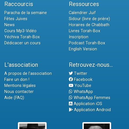
Raccourcis
Ressources
Paracha de la semaine
Calendrier Juif
Fêtes Juives
Sidour (livre de prière)
News
Horaires de Chabbath
Cours Mp3-Vidéo
Livres Torah-Box
Yéchiva Torah-Box
Inscription
Dédicacer un cours
Podcast Torah-Box
English Version
L'association
Retrouvez-nous...
A propos de l'association
Twitter
Faire un don !
Facebook
Mentions légales
YouTube
Nous contacter
WhatsApp
Aide (FAQ)
WhatsApp Femmes
Application iOS
Application Android