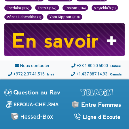
Tsédaka
Tsitsit
Tsniout
Vayichla'h
(397)
(167)
(634)
(1)
Vézot Haberakha
Yom Kippour
(1)
(318)
Nous contacter
+33.1.80.20.5000
France
+972.2.37.41.515
+1.437.887.14.93
Israël
Canada