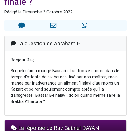
finale ?
3 personnes viennent de nous rejoindre sur WhatsApp
Rédigé le Dimanche 2 Octobre 2022
3 personnes viennent de faire un don pour 5 jours de vacances aux Orphelins
Odaya vient de donner son Maasser
13 personnes viennent de demander une bénédiction
3 personnes viennent de nous rejoindre sur WhatsApp
La question de Abraham P.
Bonjour Rav,
Si quelqu'un a mangé Bassari et se trouve encore dans le
temps d'attente de six heures, fixé par nos maîtres, mais
mange par inadvertance un aliment 'Halavi d'au moins un
Kazaït et se rend seulement compte après qu'il a
transgressé "Bassar Bé'halav", doit-il quand même faire la
Brakha A'harona ?
La réponse de Rav Gabriel DAYAN