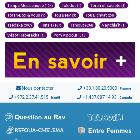
Temps Messianique
Toledot
Torah et société
(124)
(1)
(1)
Torah-Box & vous
Tou Béav
Tou Bichvat
(1)
(3)
(24)
Tsédaka
Tsitsit
Tsniout
Vayichla'h
(397)
(167)
(634)
(1)
Vézot Haberakha
Yom Kippour
(1)
(318)
Nous contacter
+33.1.80.20.5000
France
+972.2.37.41.515
+1.437.887.14.93
Israël
Canada