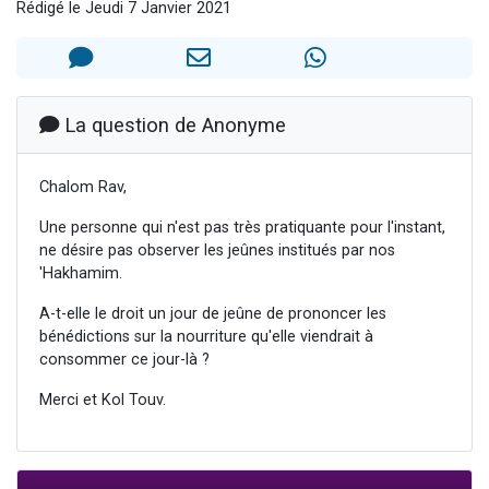
Rédigé le Jeudi 7 Janvier 2021
17 personnes viennent de demander une bénédiction
4 personnes viennent de nous rejoindre sur WhatsApp
Il reste 49 places pour étudier en groupe sur Zoom
Eva vient de donner son Maasser
La question de Anonyme
Eli vient de donner son Maasser
Chalom Rav,
Une personne qui n'est pas très pratiquante pour l'instant,
ne désire pas observer les jeûnes institués par nos
'Hakhamim.
A-t-elle le droit un jour de jeûne de prononcer les
bénédictions sur la nourriture qu'elle viendrait à
consommer ce jour-là ?
Merci et Kol Touv.