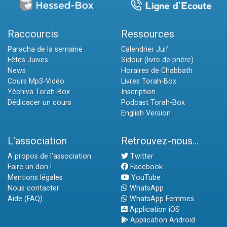
Raccourcis
Ressources
Paracha de la semaine
Calendrier Juif
Fêtes Juives
Sidour (livre de prière)
News
Horaires de Chabbath
Cours Mp3-Vidéo
Livres Torah-Box
Yéchiva Torah-Box
Inscription
Dédicacer un cours
Podcast Torah-Box
English Version
L'association
Retrouvez-nous...
A propos de l'association
Twitter
Faire un don !
Facebook
Mentions légales
YouTube
Nous contacter
WhatsApp
Aide (FAQ)
WhatsApp Femmes
Application iOS
Application Android