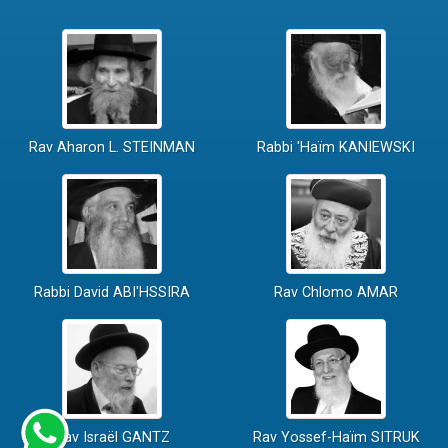
Rav Aharon L. STEINMAN
Rabbi 'Haïm KANIEWSKI
Rabbi David ABI'HSSIRA
Rav Chlomo AMAR
Rav Israël GANTZ
Rav Yossef-Haïm SITRUK