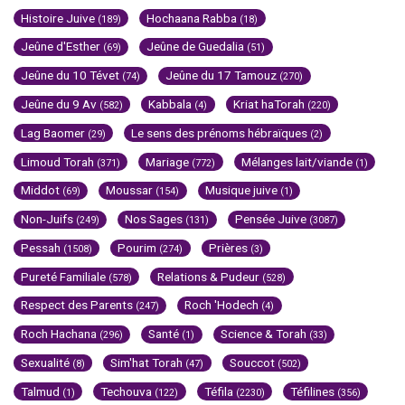
Histoire Juive
Hochaana Rabba
(189)
(18)
Jeûne d'Esther
Jeûne de Guedalia
(69)
(51)
Jeûne du 10 Tévet
Jeûne du 17 Tamouz
(74)
(270)
Jeûne du 9 Av
Kabbala
Kriat haTorah
(582)
(4)
(220)
Lag Baomer
Le sens des prénoms hébraïques
(29)
(2)
Limoud Torah
Mariage
Mélanges lait/viande
(371)
(772)
(1)
Middot
Moussar
Musique juive
(69)
(154)
(1)
Non-Juifs
Nos Sages
Pensée Juive
(249)
(131)
(3087)
Pessah
Pourim
Prières
(1508)
(274)
(3)
Pureté Familiale
Relations & Pudeur
(578)
(528)
Respect des Parents
Roch 'Hodech
(247)
(4)
Roch Hachana
Santé
Science & Torah
(296)
(1)
(33)
Sexualité
Sim'hat Torah
Souccot
(8)
(47)
(502)
Talmud
Techouva
Téfila
Téfilines
(1)
(122)
(2230)
(356)