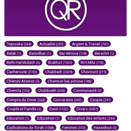
'Hanouka
Actualité
Argent & Travail
(244)
(287)
(747)
Balak
Bamidbar
Bar-Mitsva
Berechit
(1)
(1)
(118)
(1)
Beth-Hamikdach
Brakhot
Brit-Mila
(6)
(1520)
(176)
Cacheroute
Chabbath
Chavouot
(3703)
(2429)
(219)
Chémini Atseret
Chemirat haLachone
(5)
(188)
Chemita
Chiddoukh
Communauté
(135)
(200)
(3)
Compte du Omer
Conversion
Couple
(264)
(303)
(297)
Couple et Famille
Deuil
Divers
(5)
(1102)
(5037)
Education
Education
Education des enfants
(1)
(1)
(244)
Explications de Torah
Femmes
Hassidout
(1058)
(316)
(4)