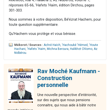
Rekhilout, Klal 4, Halakha 3, Az Nidbérou, volume 7,
réponses 65-66, 'Hafets 'Haïm, édition Dirchou, pages
301-303.
Nous sommes à votre disposition, Bé’ézrat Hachem, pour
toute question supplémentaire.
Qu’Hachem vous protège et vous bénisse.
Mékorot / Sources :
Achré Haïch
,
'Hachouké 'Hémed
,
'Houte
Hachani
,
'Hafets 'Haïm
,
Michna Beroura
,
Halikhot Chlomo
,
Az
Nidbérou
.
Rav Moché Kaufmann -
Construction
personnelle
Une nouvelle perspective d’intériorité,
sur des sujets que nous pensions
connaitre, qui nous aide à bâtir notre