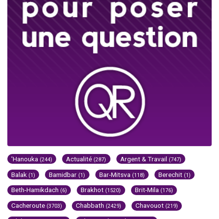
'Hanouka
Actualité
Argent & Travail
(244)
(287)
(747)
Balak
Bamidbar
Bar-Mitsva
Berechit
(1)
(1)
(118)
(1)
Beth-Hamikdach
Brakhot
Brit-Mila
(6)
(1520)
(176)
Cacheroute
Chabbath
Chavouot
(3703)
(2429)
(219)