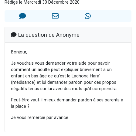
Rédigé le Mercredi 30 Décembre 2020
12 nouvelles musiques dans Torah-Box Music
2 personnes viennent de nous rejoindre sur WhatsApp
29 personnes viennent de demander une bénédiction
Il reste 49 places pour étudier en groupe sur Zoom
La question de Anonyme
16 personnes viennent de faire un don pour Diane, 80 ans, dans un appartement insalubre
Bonjour,
Je voudrais vous demander votre aide pour savoir
comment un adulte peut expliquer brièvement à un
enfant en bas âge ce qu’est le Lachone Hara'
(médisance) et lui demander pardon pour des propos
négatifs tenus sur lui avec des mots qu’il comprendra.
Peut-être vaut-il mieux demander pardon à ses parents à
la place ?
Je vous remercie par avance.