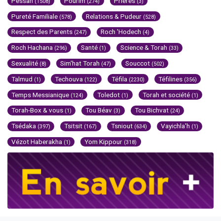
Pessah
Pourim
Prières
(1508)
(274)
(3)
Pureté Familiale
Relations & Pudeur
(578)
(528)
Respect des Parents
Roch 'Hodech
(247)
(4)
Roch Hachana
Santé
Science & Torah
(296)
(1)
(33)
Sexualité
Sim'hat Torah
Souccot
(8)
(47)
(502)
Talmud
Techouva
Téfila
Téfilines
(1)
(122)
(2230)
(356)
Temps Messianique
Toledot
Torah et société
(124)
(1)
(1)
Torah-Box & vous
Tou Béav
Tou Bichvat
(1)
(3)
(24)
Tsédaka
Tsitsit
Tsniout
Vayichla'h
(397)
(167)
(634)
(1)
Vézot Haberakha
Yom Kippour
(1)
(318)