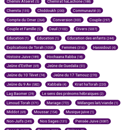
Chémini Atseret
Chemirat haLachone
(5)
(188)
Chemita
Chiddoukh
Communauté
(135)
(200)
(3)
Compte du Omer
Conversion
Couple
(264)
(303)
(297)
Couple et Famille
Deuil
Divers
(5)
(1102)
(5037)
Education
Education
Education des enfants
(1)
(1)
(244)
Explications de Torah
Femmes
Hassidout
(1058)
(316)
(4)
Histoire Juive
Hochaana Rabba
(189)
(18)
Jeûne d'Esther
Jeûne de Guedalia
(69)
(51)
Jeûne du 10 Tévet
Jeûne du 17 Tamouz
(74)
(270)
Jeûne du 9 Av
Kabbala
Kriat haTorah
(582)
(4)
(220)
Lag Baomer
Le sens des prénoms hébraïques
(29)
(2)
Limoud Torah
Mariage
Mélanges lait/viande
(371)
(772)
(1)
Middot
Moussar
Musique juive
(69)
(154)
(1)
Non-Juifs
Nos Sages
Pensée Juive
(249)
(131)
(3087)