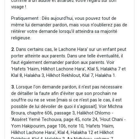
comme à un adulte et attardez votre regard sur son
visage !
Pratiquement : Dès aujourd'hui, vous pouvez tout de
même lui demander pardon, mais vous n'oublierez pas de
réitérer votre demande lorsqu'il atteindra sa majorité
religieuse.
2.
Dans certains cas, le Lachone Hara' sur un enfant peut
porter atteinte aux parents. Dans une telle éventualité, il
faut également demander pardon aux parents. Voir
'Hafets 'Haïm, Hilkhot Lachone Hara', Klal 5, Halakha 7 et
Klal 8, Halakha 3, Hilkhot Rekhilout, Klal 7, Halakha 1.
3.
Lorsque l'on demande pardon, il n'est pas nécessaire
de détailler la faute afin d'éviter que son prochain ne
souffre ou ne se vexe [mais si ce n'est pas le cas, il est
possible de lui dévoiler de quoi il s'agissait]. Voir Michna
Broura, chapitre 606, passage 3, Halikhot Chlomo -
'Asséret Yemé Techouva, page 45, note 24, 'Hout Chani -
Yom Hakipourim, page 106, note 10, 'Hafets 'Haïm,
Hilkhot Lachone Hara', Klal 4, Halakha 12 et Hilkhot