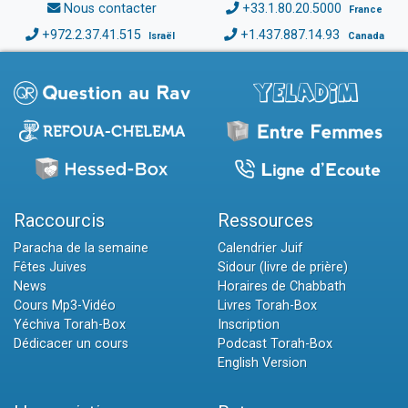
Nous contacter
+33.1.80.20.5000
France
+972.2.37.41.515
+1.437.887.14.93
Israël
Canada
Raccourcis
Ressources
Paracha de la semaine
Calendrier Juif
Fêtes Juives
Sidour (livre de prière)
News
Horaires de Chabbath
Cours Mp3-Vidéo
Livres Torah-Box
Yéchiva Torah-Box
Inscription
Dédicacer un cours
Podcast Torah-Box
English Version