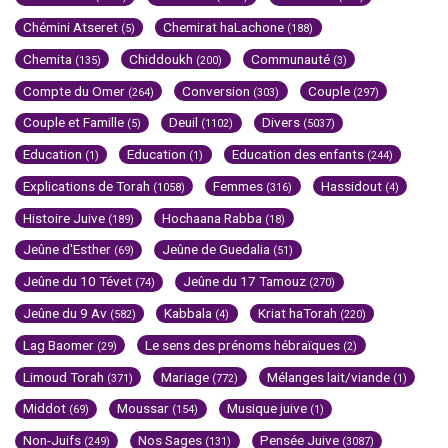
Chémini Atseret
Chemirat haLachone
(5)
(188)
Chemita
Chiddoukh
Communauté
(135)
(200)
(3)
Compte du Omer
Conversion
Couple
(264)
(303)
(297)
Couple et Famille
Deuil
Divers
(5)
(1102)
(5037)
Education
Education
Education des enfants
(1)
(1)
(244)
Explications de Torah
Femmes
Hassidout
(1058)
(316)
(4)
Histoire Juive
Hochaana Rabba
(189)
(18)
Jeûne d'Esther
Jeûne de Guedalia
(69)
(51)
Jeûne du 10 Tévet
Jeûne du 17 Tamouz
(74)
(270)
Jeûne du 9 Av
Kabbala
Kriat haTorah
(582)
(4)
(220)
Lag Baomer
Le sens des prénoms hébraïques
(29)
(2)
Limoud Torah
Mariage
Mélanges lait/viande
(371)
(772)
(1)
Middot
Moussar
Musique juive
(69)
(154)
(1)
Non-Juifs
Nos Sages
Pensée Juive
(249)
(131)
(3087)