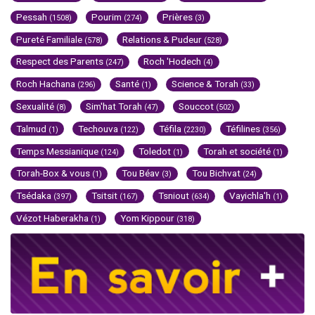
Pessah
Pourim
Prières
(1508)
(274)
(3)
Pureté Familiale
Relations & Pudeur
(578)
(528)
Respect des Parents
Roch 'Hodech
(247)
(4)
Roch Hachana
Santé
Science & Torah
(296)
(1)
(33)
Sexualité
Sim'hat Torah
Souccot
(8)
(47)
(502)
Talmud
Techouva
Téfila
Téfilines
(1)
(122)
(2230)
(356)
Temps Messianique
Toledot
Torah et société
(124)
(1)
(1)
Torah-Box & vous
Tou Béav
Tou Bichvat
(1)
(3)
(24)
Tsédaka
Tsitsit
Tsniout
Vayichla'h
(397)
(167)
(634)
(1)
Vézot Haberakha
Yom Kippour
(1)
(318)