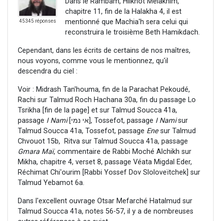
Dans le Rambam, Hilkhot Melakhim,
chapitre 11, fin de la Halakha 4, il est
mentionné que Machia'h sera celui qui
45345 réponses
reconstruira le troisième Beth Hamikdach.
Cependant, dans les écrits de certains de nos maîtres,
nous voyons, comme vous le mentionnez, qu'il
descendra du ciel :
Voir : Midrash Tan'houma, fin de la Parachat Pekoudé,
Rachi sur Talmud Roch Hachana 30a, fin du passage Lo
Tsrikha [fin de la page] et sur Talmud Soucca 41a,
passage
I Nami
[אי נמי], Tossefot, passage
I Nami
sur
Talmud Soucca 41a, Tossefot, passage
Ene
sur Talmud
Chvouot 15b, Ritva sur Talmud Soucca 41a, passage
Gmara Maï
, commentaire de Rabbi Moché Alchikh sur
Mikha, chapitre 4, verset 8, passage Véata Migdal Eder,
Réchimat Chi'ourim [Rabbi Yossef Dov Sloloveïtchek] sur
Talmud Yebamot 6a.
Dans l'excellent ouvrage Otsar Mefarché Hatalmud sur
Talmud Soucca 41a, notes 56-57, il y a de nombreuses