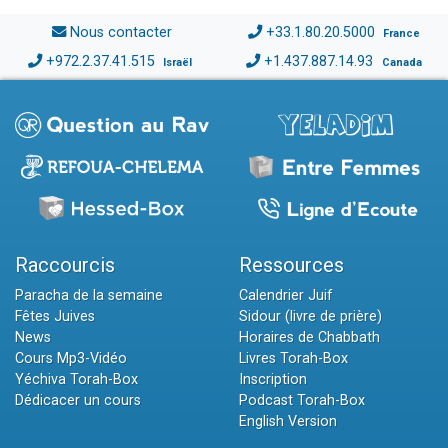
Nous contacter
+33.1.80.20.5000
France
+972.2.37.41.515
+1.437.887.14.93
Israël
Canada
Raccourcis
Ressources
Paracha de la semaine
Calendrier Juif
Fêtes Juives
Sidour (livre de prière)
News
Horaires de Chabbath
Cours Mp3-Vidéo
Livres Torah-Box
Yéchiva Torah-Box
Inscription
Dédicacer un cours
Podcast Torah-Box
English Version