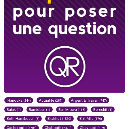
'Hanouka
Actualité
Argent & Travail
(244)
(287)
(747)
Balak
Bamidbar
Bar-Mitsva
Berechit
(1)
(1)
(118)
(1)
Beth-Hamikdach
Brakhot
Brit-Mila
(6)
(1520)
(176)
Cacheroute
Chabbath
Chavouot
(3703)
(2429)
(219)