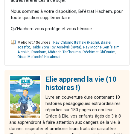
autres références à ce sujet.
Nous sommes à votre disposition, Bé’ézrat Hachem, pour
toute question supplémentaire.
Qu’Hachem vous protège et vous bénisse.
Mékorot / Sources :
Rav Chlomo Its'haki (Rachi)
,
Baalei
Tossfot
,
Rabbi Yom Tov Assévili (Rivta)
,
Rav Moché Ben 'Haïm
Alchikh
,
Rambam
,
Midrach Tan'houma
,
Réchimat Chi'ourim
,
Otsar Mefarché Hatalmud
.
Elie apprend la vie (10
histoires !)
Livre en couverture dure contenant 10
histoires pédagogiques extraordinaires
réparties sur 180 pages en couleur.
Grâce à Elie, vos enfants âgés de 3 à 8
ans apprendront à faire attention aux dangers de la vie, à
donner, respecter et améliorer leurs traits de caractère.