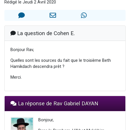
Rédigé le Jeudi 2 Avril 2020
3 personnes viennent de nous rejoindre sur WhatsApp
2 nouvelles musiques dans Torah-Box Music
8 personnes viennent de faire un don pour Tsédaka : pauvres d'Israel
Nouvelle émission radio : Visions de grandeur n°104 : Le Chabbath et le Birkat Hamazone à travers le temps
La question de Cohen E.
4 personnes viennent de nous rejoindre sur WhatsApp
Bonjour Rav,
Quelles sont les sources du fait que le troisième Beth
Hamikdach descendra prêt ?
Merci.
La réponse de Rav Gabriel DAYAN
Bonjour,