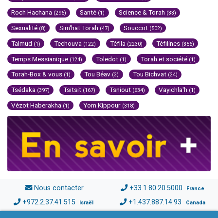
Roch Hachana
Santé
Science & Torah
(296)
(1)
(33)
Sexualité
Sim'hat Torah
Souccot
(8)
(47)
(502)
Talmud
Techouva
Téfila
Téfilines
(1)
(122)
(2230)
(356)
Temps Messianique
Toledot
Torah et société
(124)
(1)
(1)
Torah-Box & vous
Tou Béav
Tou Bichvat
(1)
(3)
(24)
Tsédaka
Tsitsit
Tsniout
Vayichla'h
(397)
(167)
(634)
(1)
Vézot Haberakha
Yom Kippour
(1)
(318)
Nous contacter
+33.1.80.20.5000
France
+972.2.37.41.515
+1.437.887.14.93
Israël
Canada