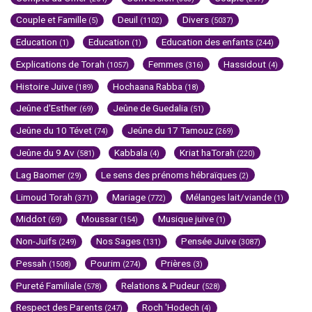
Couple et Famille
Deuil
Divers
(5)
(1102)
(5037)
Education
Education
Education des enfants
(1)
(1)
(244)
Explications de Torah
Femmes
Hassidout
(1057)
(316)
(4)
Histoire Juive
Hochaana Rabba
(189)
(18)
Jeûne d'Esther
Jeûne de Guedalia
(69)
(51)
Jeûne du 10 Tévet
Jeûne du 17 Tamouz
(74)
(269)
Jeûne du 9 Av
Kabbala
Kriat haTorah
(581)
(4)
(220)
Lag Baomer
Le sens des prénoms hébraïques
(29)
(2)
Limoud Torah
Mariage
Mélanges lait/viande
(371)
(772)
(1)
Middot
Moussar
Musique juive
(69)
(154)
(1)
Non-Juifs
Nos Sages
Pensée Juive
(249)
(131)
(3087)
Pessah
Pourim
Prières
(1508)
(274)
(3)
Pureté Familiale
Relations & Pudeur
(578)
(528)
Respect des Parents
Roch 'Hodech
(247)
(4)