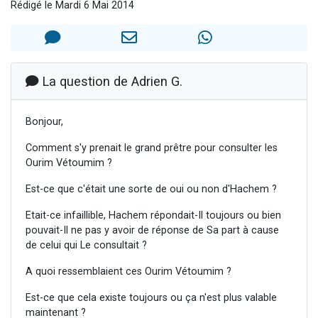
Rédigé le Mardi 6 Mai 2014
61 personnes viennent de demander une bénédiction
Il reste 49 places pour étudier en groupe sur Zoom
Ariel vient de donner son Maasser
Nathaniel vient de donner son Maasser
La question de Adrien G.
4 personnes viennent de nous rejoindre sur WhatsApp
Bonjour,
Comment s'y prenait le grand prêtre pour consulter les
Ourim Vétoumim ?
Est-ce que c'était une sorte de oui ou non d'Hachem ?
Etait-ce infaillible, Hachem répondait-Il toujours ou bien
pouvait-Il ne pas y avoir de réponse de Sa part à cause
de celui qui Le consultait ?
A quoi ressemblaient ces Ourim Vétoumim ?
Est-ce que cela existe toujours ou ça n'est plus valable
maintenant ?