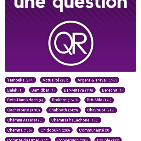
'Hanouka
Actualité
Argent & Travail
(244)
(287)
(747)
Balak
Bamidbar
Bar-Mitsva
Berechit
(1)
(1)
(118)
(1)
Beth-Hamikdach
Brakhot
Brit-Mila
(6)
(1520)
(176)
Cacheroute
Chabbath
Chavouot
(3703)
(2429)
(219)
Chémini Atseret
Chemirat haLachone
(5)
(188)
Chemita
Chiddoukh
Communauté
(135)
(200)
(3)
Compte du Omer
Conversion
Couple
(264)
(303)
(297)