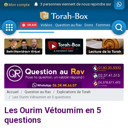
3 personnes viennent de nous rejoindre sur WhatsApp
Mon compte
Odaya vient de donner son Maasser
3 personnes viennent de faire un don pour 5 jours de vacances aux Orphelins
Vidéos
Question au Rav
Dons
Femmes
Enfants
ON AIR
3 personnes viennent de faire un don pour Diane, 80 ans, dans un appartement insalubre
2 personnes viennent de nous rejoindre sur WhatsApp
13 personnes viennent de demander une bénédiction
30 personnes viennent de faire un don pour Sauvez la jambe de Yohan
Il reste 49 places pour étudier en groupe sur Zoom
12 nouvelles musiques dans Torah-Box Music
3 personnes viennent de nous rejoindre sur WhatsApp
2 personnes viennent de nous rejoindre sur WhatsApp
Accueil
Question au Rav
Explications de Torah
Les Ourim Vétoumim en 5 questions
2 nouvelles musiques dans Torah-Box Music
3 personnes viennent de nous rejoindre sur WhatsApp
Les Ourim Vétoumim en 5
8 personnes viennent de faire un don pour Tsédaka : pauvres d'Israel
questions
Nouvelle émission radio : Visions de grandeur n°104 : Le Chabbath et le Birkat Hamazone à travers le temps