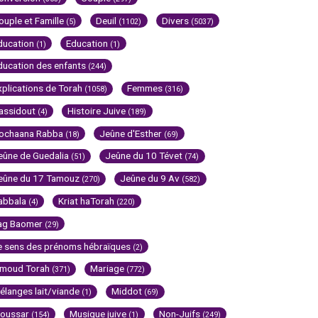
ouple et Famille
Deuil
Divers
(5)
(1102)
(5037)
ducation
Education
(1)
(1)
ducation des enfants
(244)
xplications de Torah
Femmes
(1058)
(316)
assidout
Histoire Juive
(4)
(189)
ochaana Rabba
Jeûne d'Esther
(18)
(69)
eûne de Guedalia
Jeûne du 10 Tévet
(51)
(74)
eûne du 17 Tamouz
Jeûne du 9 Av
(270)
(582)
abbala
Kriat haTorah
(4)
(220)
ag Baomer
(29)
e sens des prénoms hébraïques
(2)
imoud Torah
Mariage
(371)
(772)
élanges lait/viande
Middot
(1)
(69)
oussar
Musique juive
Non-Juifs
(154)
(1)
(249)