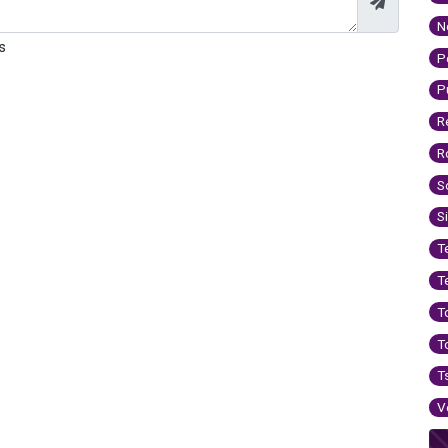
N
s
P
P
R
R
S
S
T
T
T
T
T
V