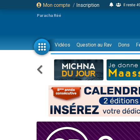
Mon compte
/
Inscription
Il reste 
16 person
Paracha Réé
2 personnes 
6 personnes 
4 personn
Vidéos
Question au Rav
Dons
F
2 personn
17 personnes
4 personnes 
Il reste 
Eva vient de
4 personnes 
3 personnes 
Odaya vient 
3 personn
2 personnes 