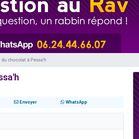
 viennent de demander une bénédiction
nnes viennent de faire un don pour Sauvez la jambe de Yohan
49 places pour étudier en groupe sur Zoom
lles musiques dans Torah-Box Music
 viennent de demander une bénédiction
 du chocolat à Pessa'h
ssa'h
Envoyer
WhatsApp