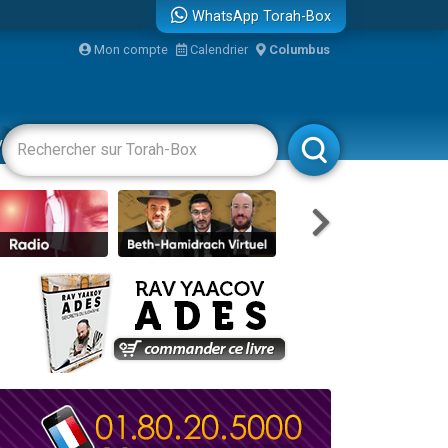
WhatsApp Torah-Box
bre
Mon compte
Calendrier
Columbus
...
vertissements
Livres
Rabbanim