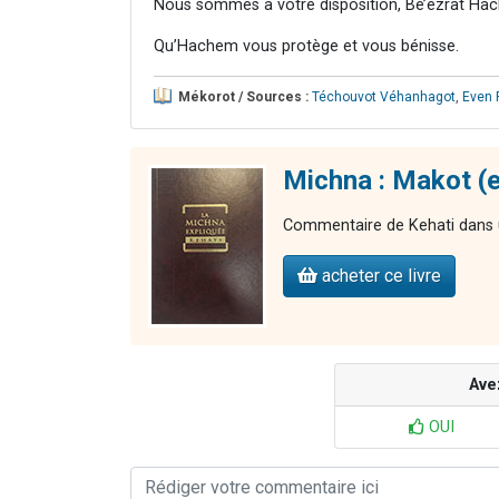
Nous sommes à votre disposition, Bé’ézrat Hac
Qu’Hachem vous protège et vous bénisse.
Mékorot / Sources :
Téchouvot Véhanhagot
,
Even 
Michna : Makot (e
Commentaire de Kehati dans u
acheter ce livre
Ave
OUI