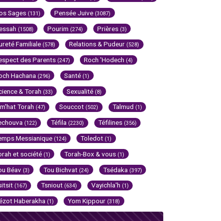
os Sages
Pensée Juive
(131)
(3087)
essah
Pourim
Prières
(1508)
(274)
(3)
ureté Familiale
Relations & Pudeur
(578)
(528)
espect des Parents
Roch 'Hodech
(247)
(4)
och Hachana
Santé
(296)
(1)
cience & Torah
Sexualité
(33)
(8)
im'hat Torah
Souccot
Talmud
(47)
(502)
(1)
echouva
Téfila
Téfilines
(122)
(2230)
(356)
emps Messianique
Toledot
(124)
(1)
orah et société
Torah-Box & vous
(1)
(1)
ou Béav
Tou Bichvat
Tsédaka
(3)
(24)
(397)
sitsit
Tsniout
Vayichla'h
(167)
(634)
(1)
ézot Haberakha
Yom Kippour
(1)
(318)