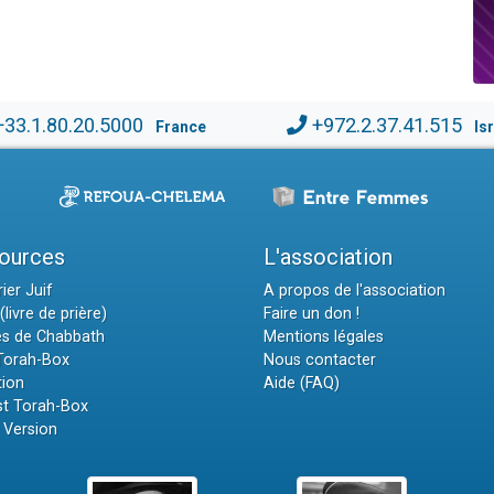
+33.1.80.20.5000
+972.2.37.41.515
France
Is
ources
L'association
ier Juif
A propos de l'association
(livre de prière)
Faire un don !
es de Chabbath
Mentions légales
 Torah-Box
Nous contacter
tion
Aide (FAQ)
t Torah-Box
 Version