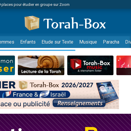
49 places pour étudier en groupe sur Zoom
nes viennent de faire un don pour Diane, 80 ans, dans un appartement insalu
viennent de nous rejoindre sur WhatsApp
viennent de nous rejoindre sur WhatsApp
es viennent de faire un don pour Reloger Rivka, 6 enfants, victime de violences
emmes
Enfants
Etude sur Texte
Musique
Paracha
Di
es viennent de faire un don pour 1 Journée de Vacances Pour les Enfants
 viennent de demander une bénédiction
viennent de nous rejoindre sur WhatsApp
49 places pour étudier en groupe sur Zoom
 donner son Maasser
viennent de nous rejoindre sur WhatsApp
viennent de nous rejoindre sur WhatsApp
de donner son Maasser
es viennent de faire un don pour 5 jours de vacances aux Orphelins
viennent de nous rejoindre sur WhatsApp