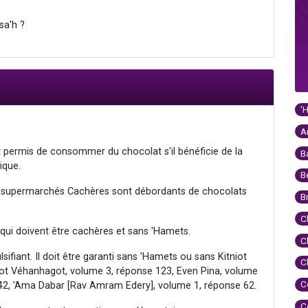
sa'h ?
'
A
t permis de consommer du chocolat s'il bénéficie de la
B
ique.
B
les supermarchés Cachères sont débordants de chocolats
B
C
qui doivent être cachères et sans 'Hamets.
C
fiant. Il doit être garanti sans 'Hamets ou sans Kitniot
C
ot Véhanhagot, volume 3, réponse 123, Even Pina, volume
C
 42, 'Ama Dabar [Rav Amram Edery], volume 1, réponse 62.
C