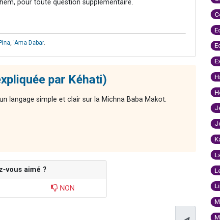
hem, pour toute question supplémentaire.
C
E
Pina
,
'Ama Dabar
.
E
E
xpliquée par Kéhati)
H
H
n langage simple et clair sur la Michna Baba Makot.
J
J
K
L
z-vous aimé ?
L
L
NON
M
M