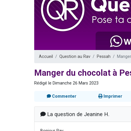
13 personnes
30 perso
Il reste 
12 nouve
29 personnes
Accueil
Question au Rav
Pessah
Manger
Manger du chocolat à Pe
Rédigé le Dimanche 26 Mars 2023
Commenter
Imprimer
La question de Jeanine H.
Bonjour Rav,