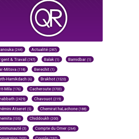
Hanouka
Actualité
(244)
(287)
rgent & Travail
Balak
Bamidbar
(747)
(1)
(1)
ar-Mitsva
Berechit
(118)
(1)
eth-Hamikdach
Brakhot
(6)
(1520)
rit-Mila
Cacheroute
(176)
(3703)
habbath
Chavouot
(2429)
(219)
hémini Atseret
Chemirat haLachone
(5)
(188)
hemita
Chiddoukh
(135)
(200)
ommunauté
Compte du Omer
(3)
(264)
onversion
Couple
(303)
(297)