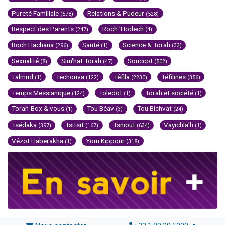
Pureté Familiale
Relations & Pudeur
(578)
(528)
Respect des Parents
Roch 'Hodech
(247)
(4)
Roch Hachana
Santé
Science & Torah
(296)
(1)
(33)
Sexualité
Sim'hat Torah
Souccot
(8)
(47)
(502)
Talmud
Techouva
Téfila
Téfilines
(1)
(122)
(2230)
(356)
Temps Messianique
Toledot
Torah et société
(124)
(1)
(1)
Torah-Box & vous
Tou Béav
Tou Bichvat
(1)
(3)
(24)
Tsédaka
Tsitsit
Tsniout
Vayichla'h
(397)
(167)
(634)
(1)
Vézot Haberakha
Yom Kippour
(1)
(318)