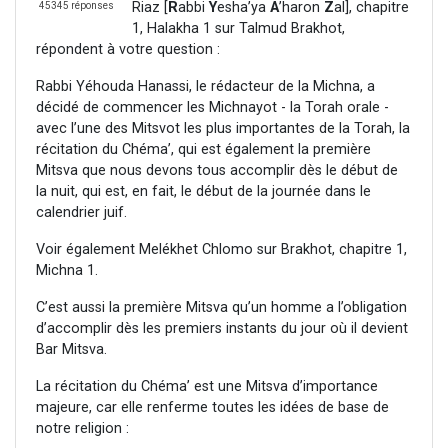
Riaz [
R
abbi
Y
esha’ya
A
’haron
Z
al], chapitre
45345 réponses
1, Halakha 1 sur Talmud Brakhot,
répondent à votre question :
Rabbi Yéhouda Hanassi, le rédacteur de la Michna, a
décidé de commencer les Michnayot - la Torah orale -
avec l’une des Mitsvot les plus importantes de la Torah, la
récitation du Chéma’, qui est également la première
Mitsva que nous devons tous accomplir dès le début de
la nuit, qui est, en fait, le début de la journée dans le
calendrier juif.
Voir également Melékhet Chlomo sur Brakhot, chapitre 1,
Michna 1.
C’est aussi la première Mitsva qu’un homme a l’obligation
d’accomplir dès les premiers instants du jour où il devient
Bar Mitsva.
La récitation du Chéma’ est une Mitsva d’importance
majeure, car elle renferme toutes les idées de base de
notre religion :