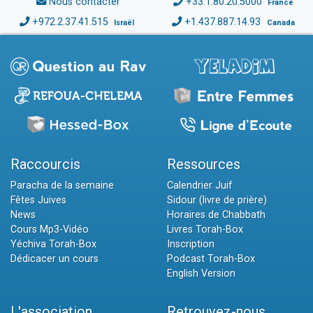
Nous contacter
+33.1.80.20.5000
France
+972.2.37.41.515
+1.437.887.14.93
Israël
Canada
Raccourcis
Ressources
Paracha de la semaine
Calendrier Juif
Fêtes Juives
Sidour (livre de prière)
News
Horaires de Chabbath
Cours Mp3-Vidéo
Livres Torah-Box
Yéchiva Torah-Box
Inscription
Dédicacer un cours
Podcast Torah-Box
English Version
L'association
Retrouvez-nous...