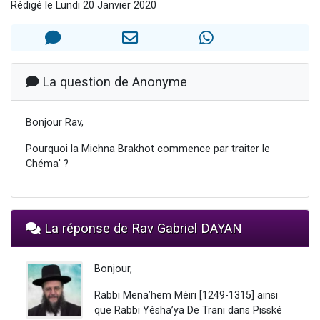
Rédigé le Lundi 20 Janvier 2020
13 personnes viennent de demander une bénédiction
30 personnes viennent de faire un don pour Sauvez la jambe de Yohan
Il reste 49 places pour étudier en groupe sur Zoom
12 nouvelles musiques dans Torah-Box Music
La question de Anonyme
29 personnes viennent de demander une bénédiction
Bonjour Rav,
Pourquoi la Michna Brakhot commence par traiter le
Chéma' ?
La réponse de Rav Gabriel DAYAN
Bonjour,
Rabbi Mena’hem Méiri [1249-1315] ainsi
que Rabbi Yésha’ya De Trani dans Pisské