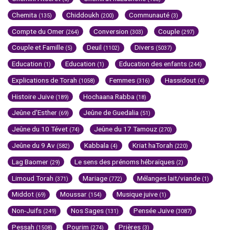
Chemita
Chiddoukh
Communauté
(135)
(200)
(3)
Compte du Omer
Conversion
Couple
(264)
(303)
(297)
Couple et Famille
Deuil
Divers
(5)
(1102)
(5037)
Education
Education
Education des enfants
(1)
(1)
(244)
Explications de Torah
Femmes
Hassidout
(1058)
(316)
(4)
Histoire Juive
Hochaana Rabba
(189)
(18)
Jeûne d'Esther
Jeûne de Guedalia
(69)
(51)
Jeûne du 10 Tévet
Jeûne du 17 Tamouz
(74)
(270)
Jeûne du 9 Av
Kabbala
Kriat haTorah
(582)
(4)
(220)
Lag Baomer
Le sens des prénoms hébraïques
(29)
(2)
Limoud Torah
Mariage
Mélanges lait/viande
(371)
(772)
(1)
Middot
Moussar
Musique juive
(69)
(154)
(1)
Non-Juifs
Nos Sages
Pensée Juive
(249)
(131)
(3087)
Pessah
Pourim
Prières
(1508)
(274)
(3)