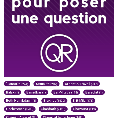
'Hanouka
Actualité
Argent & Travail
(244)
(287)
(747)
Balak
Bamidbar
Bar-Mitsva
Berechit
(1)
(1)
(118)
(1)
Beth-Hamikdach
Brakhot
Brit-Mila
(6)
(1520)
(176)
Cacheroute
Chabbath
Chavouot
(3703)
(2429)
(219)
Chémini Atseret
Chemirat haLachone
(5)
(188)