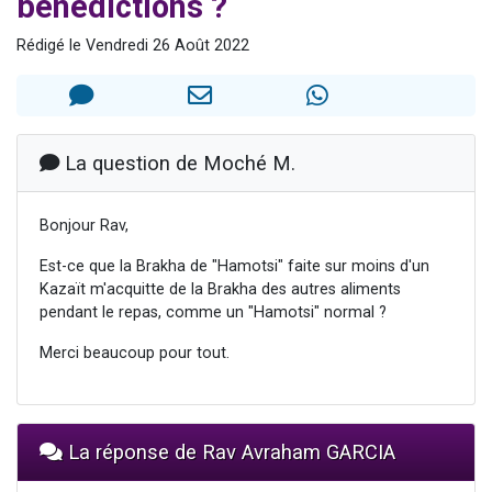
bénédictions ?
13 personnes viennent de demander une bénédiction
Rédigé le Vendredi 26 Août 2022
30 personnes viennent de faire un don pour Sauvez la jambe de Yohan
Il reste 49 places pour étudier en groupe sur Zoom
12 nouvelles musiques dans Torah-Box Music
29 personnes viennent de demander une bénédiction
La question de Moché M.
Bonjour Rav,
Est-ce que la Brakha de "Hamotsi" faite sur moins d'un
Kazaït m'acquitte de la Brakha des autres aliments
pendant le repas, comme un "Hamotsi" normal ?
Merci beaucoup pour tout.
La réponse de Rav Avraham GARCIA