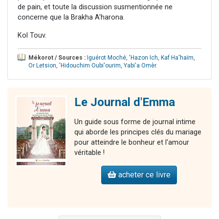
de pain, et toute la discussion susmentionnée ne
concerne que la Brakha A'harona.
Kol Touv.
Mékorot / Sources :
Iguérot Moché
,
'Hazon Ich
,
Kaf Ha'haïm
,
Or Letsion
,
'Hidouchim Oubi'ourim
,
Yabi'a Omèr
.
Le Journal d'Emma
Un guide sous forme de journal intime
qui aborde les principes clés du mariage
pour atteindre le bonheur et l'amour
véritable !
acheter ce livre