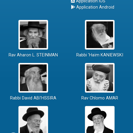
Application iOS
Application Android
Rav Aharon L. STEINMAN
Rabbi 'Haïm KANIEWSKI
Rabbi David ABI'HSSIRA
Rav Chlomo AMAR