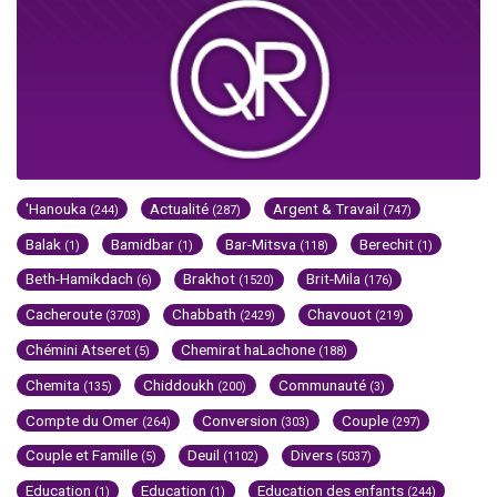
'Hanouka
Actualité
Argent & Travail
(244)
(287)
(747)
Balak
Bamidbar
Bar-Mitsva
Berechit
(1)
(1)
(118)
(1)
Beth-Hamikdach
Brakhot
Brit-Mila
(6)
(1520)
(176)
Cacheroute
Chabbath
Chavouot
(3703)
(2429)
(219)
Chémini Atseret
Chemirat haLachone
(5)
(188)
Chemita
Chiddoukh
Communauté
(135)
(200)
(3)
Compte du Omer
Conversion
Couple
(264)
(303)
(297)
Couple et Famille
Deuil
Divers
(5)
(1102)
(5037)
Education
Education
Education des enfants
(1)
(1)
(244)