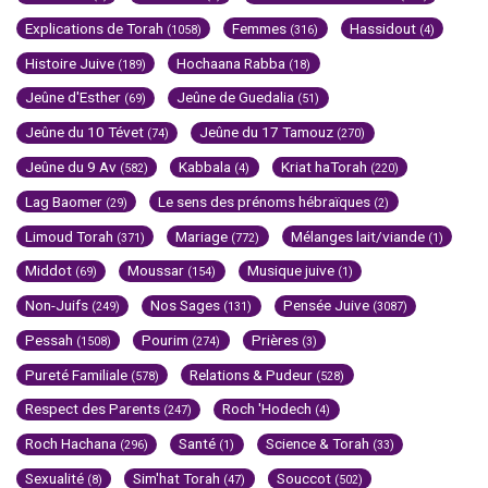
Explications de Torah
Femmes
Hassidout
(1058)
(316)
(4)
Histoire Juive
Hochaana Rabba
(189)
(18)
Jeûne d'Esther
Jeûne de Guedalia
(69)
(51)
Jeûne du 10 Tévet
Jeûne du 17 Tamouz
(74)
(270)
Jeûne du 9 Av
Kabbala
Kriat haTorah
(582)
(4)
(220)
Lag Baomer
Le sens des prénoms hébraïques
(29)
(2)
Limoud Torah
Mariage
Mélanges lait/viande
(371)
(772)
(1)
Middot
Moussar
Musique juive
(69)
(154)
(1)
Non-Juifs
Nos Sages
Pensée Juive
(249)
(131)
(3087)
Pessah
Pourim
Prières
(1508)
(274)
(3)
Pureté Familiale
Relations & Pudeur
(578)
(528)
Respect des Parents
Roch 'Hodech
(247)
(4)
Roch Hachana
Santé
Science & Torah
(296)
(1)
(33)
Sexualité
Sim'hat Torah
Souccot
(8)
(47)
(502)