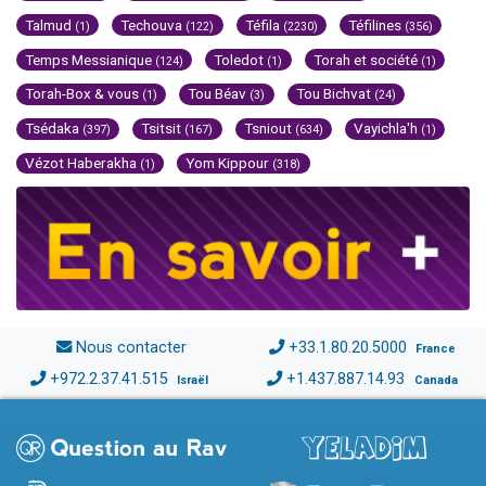
Talmud
Techouva
Téfila
Téfilines
(1)
(122)
(2230)
(356)
Temps Messianique
Toledot
Torah et société
(124)
(1)
(1)
Torah-Box & vous
Tou Béav
Tou Bichvat
(1)
(3)
(24)
Tsédaka
Tsitsit
Tsniout
Vayichla'h
(397)
(167)
(634)
(1)
Vézot Haberakha
Yom Kippour
(1)
(318)
Nous contacter
+33.1.80.20.5000
France
+972.2.37.41.515
+1.437.887.14.93
Israël
Canada