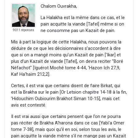
Chalom Ouvrakha,
La Halakha est la même dans ce cas, et le
pain acquitte la viande [Tafel] même si on
ne consomme pas un Kazaït de pain.
9011 réponses
Mis à part la logique de cette Halakha, nous pouvons la
déduire de ce que les décisionnaires s’accordent à dire
que si on a mangé moins qu’un Kazaït de pain ['Ikar] et
plus d’un Kazaït de viande [Tafel], on devra reciter "Boré
Néfachot" [Iguérot Moché tome 4-44, 'Hazon Ich 27,9,
Kaf Ha'haïm 212,2].
Certes, il est vrai que certains disent de faire Birkat, qui
est la Brakha sur le pain [Or Letsion chapitre 14-18 à la fin,
'Hidouchim Oubiourim Brakhot Siman 10-15], mais cet
avis est contesté.
Il est vrai aussi que certains pensent que l’on ne pourra
pas réciter de Brakha A'harona dans ce cas [Yabi'a Omer
tome 7-38], mais quoi qu’il en soi, selon tous les avis, le
pain acquitte la viande même s'il ne mange pas un Kazaït