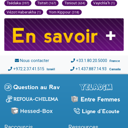
Tsédaka
Tsitsit
Tsniout
Vayichla'h
(397)
(167)
(634)
(1)
Vézot Haberakha
Yom Kippour
(1)
(318)
Nous contacter
+33.1.80.20.5000
France
+972.2.37.41.515
+1.437.887.14.93
Israël
Canada
Raccourcis
Ressources