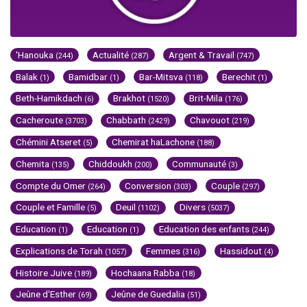
'Hanouka
Actualité
Argent & Travail
(244)
(287)
(747)
Balak
Bamidbar
Bar-Mitsva
Berechit
(1)
(1)
(118)
(1)
Beth-Hamikdach
Brakhot
Brit-Mila
(6)
(1520)
(176)
Cacheroute
Chabbath
Chavouot
(3703)
(2429)
(219)
Chémini Atseret
Chemirat haLachone
(5)
(188)
Chemita
Chiddoukh
Communauté
(135)
(200)
(3)
Compte du Omer
Conversion
Couple
(264)
(303)
(297)
Couple et Famille
Deuil
Divers
(5)
(1102)
(5037)
Education
Education
Education des enfants
(1)
(1)
(244)
Explications de Torah
Femmes
Hassidout
(1057)
(316)
(4)
Histoire Juive
Hochaana Rabba
(189)
(18)
Jeûne d'Esther
Jeûne de Guedalia
(69)
(51)