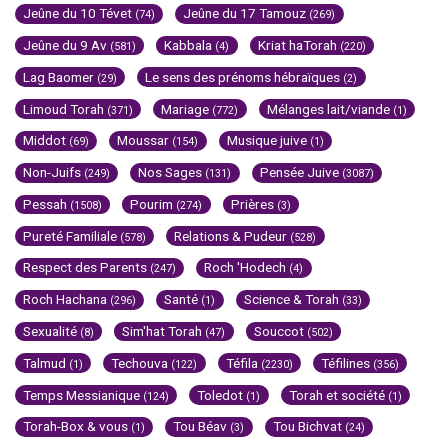
Jeûne du 10 Tévet
Jeûne du 17 Tamouz
(74)
(269)
Jeûne du 9 Av
Kabbala
Kriat haTorah
(581)
(4)
(220)
Lag Baomer
Le sens des prénoms hébraïques
(29)
(2)
Limoud Torah
Mariage
Mélanges lait/viande
(371)
(772)
(1)
Middot
Moussar
Musique juive
(69)
(154)
(1)
Non-Juifs
Nos Sages
Pensée Juive
(249)
(131)
(3087)
Pessah
Pourim
Prières
(1508)
(274)
(3)
Pureté Familiale
Relations & Pudeur
(578)
(528)
Respect des Parents
Roch 'Hodech
(247)
(4)
Roch Hachana
Santé
Science & Torah
(296)
(1)
(33)
Sexualité
Sim'hat Torah
Souccot
(8)
(47)
(502)
Talmud
Techouva
Téfila
Téfilines
(1)
(122)
(2230)
(356)
Temps Messianique
Toledot
Torah et société
(124)
(1)
(1)
Torah-Box & vous
Tou Béav
Tou Bichvat
(1)
(3)
(24)