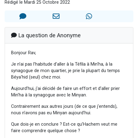
Rédigé le Mardi 25 Octobre 2022
Nouvelle émission radio : Visions de grandeur n°104 : Le Chabbath et le Birkat Hamazone à travers le temps
61 personnes viennent de demander une bénédiction
Ariel vient de donner son Maasser
Il reste 49 places pour étudier en groupe sur Zoom
La question de Anonyme
Eva vient de donner son Maasser
Bonjour Rav,
Je n’ai pas l’habitude d’aller à la Téfila à Min'ha, à la
synagogue de mon quartier, je prie la plupart du temps
Béya'hid (seul) chez moi.
Aujourd’hui, j’ai décidé de faire un effort et d’aller prier
Min'ha à la synagogue avec le Minyan.
Contrairement aux autres jours (de ce que j’entends),
nous n’avons pas eu Minyan aujourd’hui.
Que dois-je en conclure ? Est-ce qu’Hachem veut me
faire comprendre quelque chose ?