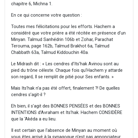
chapitre 6, Michna 1.
En ce qui concerne votre question :
Toutes mes félicitations pour les efforts. Hachem a
considéré que votre prière a été récitée en présence d'un
Minyan. Talmud Sanhédrin 106b et Zohar, Parachat
Terouma, page 162b, Talmud Brakhot 6a, Talmud
Chabbath 63a, Talmud Kiddouchin 40a.
Le Midrash dit : « Les cendres d’Its’hak Avinou sont au
pied du trône céleste. Chaque fois qu’Hachem y attarde
son regard, Il se remplit de pitié pour Ses enfants. »
Mais Its’hak n’a pas été offert, finalement ?! De quelles
cendres s’agit-il ?
Eh bien, il s’agit des BONNES PENSÉES et des BONNES
INTENTIONS d’Avraham et Its’hak. Hachem CONSIDÈRE
que la ‘Akéda a eu lieu.
Il est certain que l'absence de Minyan au moment où
vous êtes arrivé à la synagogue n'est pas annonciateur