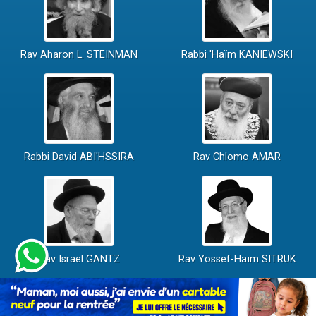
Rav Aharon L. STEINMAN
Rabbi 'Haïm KANIEWSKI
Rabbi David ABI'HSSIRA
Rav Chlomo AMAR
Rav Israël GANTZ
Rav Yossef-Haïm SITRUK