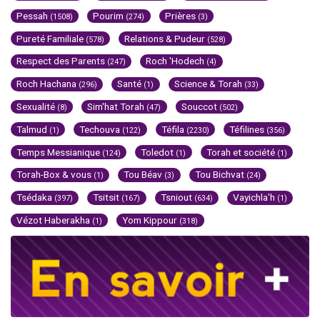
Pessah
Pourim
Prières
(1508)
(274)
(3)
Pureté Familiale
Relations & Pudeur
(578)
(528)
Respect des Parents
Roch 'Hodech
(247)
(4)
Roch Hachana
Santé
Science & Torah
(296)
(1)
(33)
Sexualité
Sim'hat Torah
Souccot
(8)
(47)
(502)
Talmud
Techouva
Téfila
Téfilines
(1)
(122)
(2230)
(356)
Temps Messianique
Toledot
Torah et société
(124)
(1)
(1)
Torah-Box & vous
Tou Béav
Tou Bichvat
(1)
(3)
(24)
Tsédaka
Tsitsit
Tsniout
Vayichla'h
(397)
(167)
(634)
(1)
Vézot Haberakha
Yom Kippour
(1)
(318)