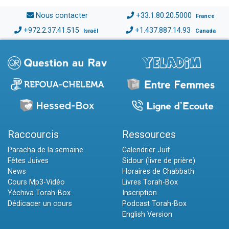
Nous contacter
+33.1.80.20.5000
France
+972.2.37.41.515
+1.437.887.14.93
Israël
Canada
Raccourcis
Ressources
Paracha de la semaine
Calendrier Juif
Fêtes Juives
Sidour (livre de prière)
News
Horaires de Chabbath
Cours Mp3-Vidéo
Livres Torah-Box
Yéchiva Torah-Box
Inscription
Dédicacer un cours
Podcast Torah-Box
English Version