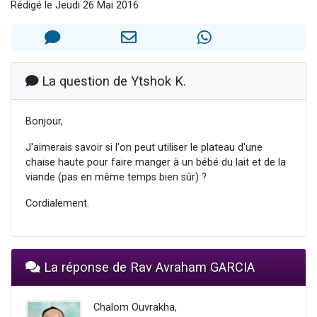
Rédigé le Jeudi 26 Mai 2016
Nouvelle émission radio : Visions de grandeur n°104 : Le Chabbath et le Birkat Hamazone à travers le temps
61 personnes viennent de demander une bénédiction
Ariel vient de donner son Maasser
Il reste 49 places pour étudier en groupe sur Zoom
La question de Ytshok K.
Eva vient de donner son Maasser
Bonjour,
J'aimerais savoir si l'on peut utiliser le plateau d'une
chaise haute pour faire manger à un bébé du lait et de la
viande (pas en même temps bien sûr) ?
Cordialement.
La réponse de Rav Avraham GARCIA
Chalom Ouvrakha,