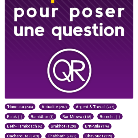
'Hanouka
Actualité
Argent & Travail
(244)
(287)
(747)
Balak
Bamidbar
Bar-Mitsva
Berechit
(1)
(1)
(118)
(1)
Beth-Hamikdach
Brakhot
Brit-Mila
(6)
(1520)
(176)
Cacheroute
Chabbath
Chavouot
(3703)
(2429)
(219)