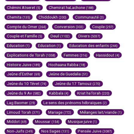
Chémini Atseret
Chemirat haLachone
(5)
(188)
Chemita
Chiddoukh
Communauté
(135)
(200)
(3)
Compte du Omer
Conversion
Couple
(264)
(303)
(297)
Couple et Famille
Deuil
Divers
(5)
(1102)
(5037)
Education
Education
Education des enfants
(1)
(1)
(244)
Explications de Torah
Femmes
Hassidout
(1058)
(316)
(4)
Histoire Juive
Hochaana Rabba
(189)
(18)
Jeûne d'Esther
Jeûne de Guedalia
(69)
(51)
Jeûne du 10 Tévet
Jeûne du 17 Tamouz
(74)
(270)
Jeûne du 9 Av
Kabbala
Kriat haTorah
(582)
(4)
(220)
Lag Baomer
Le sens des prénoms hébraïques
(29)
(2)
Limoud Torah
Mariage
Mélanges lait/viande
(371)
(772)
(1)
Middot
Moussar
Musique juive
(69)
(154)
(1)
Non-Juifs
Nos Sages
Pensée Juive
(249)
(131)
(3087)