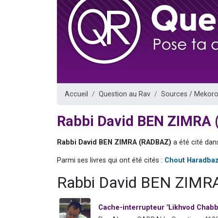
13 personnes
30 perso
Il reste 
12 nouve
29 personnes
Accueil
Question au Rav
Sources / Mekoro
Rabbi David BEN ZIMRA
Rabbi David BEN ZIMRA (RADBAZ)
a été cité dan
Parmi ses livres qui ont été cités :
Chout Haradba
Rabbi David BEN ZIMRA
Cache-interrupteur "Likhvod Chabba