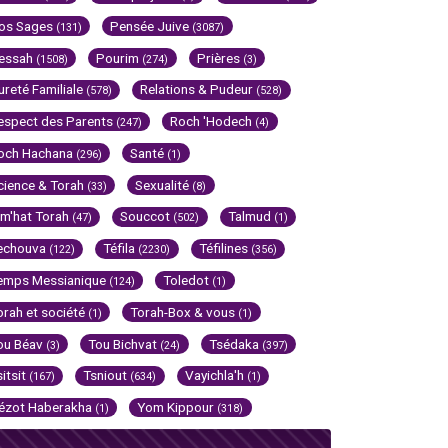
os Sages
Pensée Juive
(131)
(3087)
essah
Pourim
Prières
(1508)
(274)
(3)
ureté Familiale
Relations & Pudeur
(578)
(528)
espect des Parents
Roch 'Hodech
(247)
(4)
och Hachana
Santé
(296)
(1)
cience & Torah
Sexualité
(33)
(8)
im'hat Torah
Souccot
Talmud
(47)
(502)
(1)
echouva
Téfila
Téfilines
(122)
(2230)
(356)
emps Messianique
Toledot
(124)
(1)
orah et société
Torah-Box & vous
(1)
(1)
ou Béav
Tou Bichvat
Tsédaka
(3)
(24)
(397)
sitsit
Tsniout
Vayichla'h
(167)
(634)
(1)
ézot Haberakha
Yom Kippour
(1)
(318)