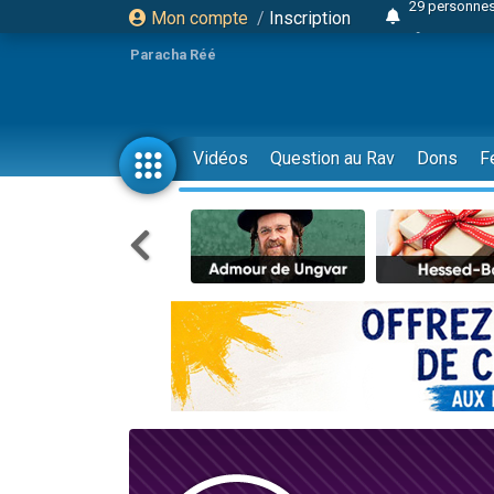
Mon compte
/
Inscription
Il reste 
16 person
Paracha Réé
2 personnes 
6 personnes 
4 personn
Vidéos
Question au Rav
Dons
F
2 personn
17 personnes
4 personnes 
Il reste 
Eva vient de
4 personnes 
3 personnes 
Odaya vient 
3 personn
2 personnes 