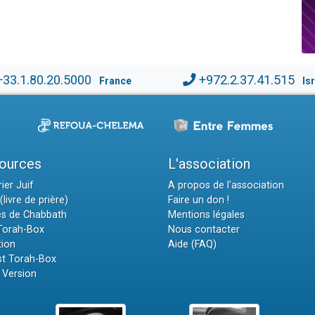
+33.1.80.20.5000
+972.2.37.41.515
France
Is
ources
L'association
ier Juif
A propos de l'association
(livre de prière)
Faire un don !
es de Chabbath
Mentions légales
 Torah-Box
Nous contacter
tion
Aide (FAQ)
t Torah-Box
 Version