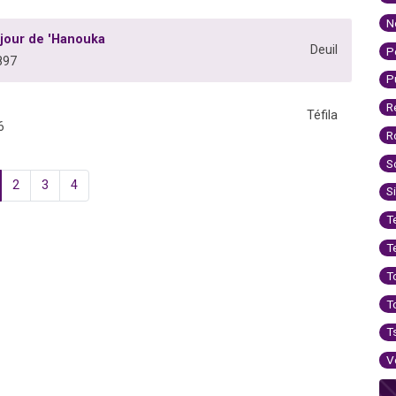
N
 jour de 'Hanouka
Deuil
P
897
P
R
Téfila
6
R
S
2
3
4
S
T
T
T
T
T
V