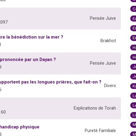
C
Pensée Juive
E
2097
E
re la bénédiction sur la mer ?
E
Brakhot
1
H
H
 prononcée par un Dayan ?
Pensée Juive
J
9
J
upportent pas les longues prières, que fait-on ?
Divers
K
6
L
L
Explications de Torah
160
L
M
handicap physique
Pureté Familiale
M
3