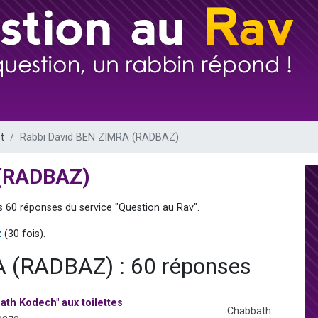
 viennent de demander une bénédiction
nnes viennent de faire un don pour Sauvez la jambe de Yohan
49 places pour étudier en groupe sur Zoom
lles musiques dans Torah-Box Music
 viennent de demander une bénédiction
t
Rabbi David BEN ZIMRA (RADBAZ)
 (RADBAZ)
s 60 réponses du service "Question au Rav".
z
(30 fois).
 (RADBAZ) : 60 réponses
th Kodech" aux toilettes
Chabbath