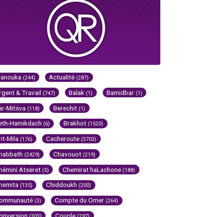
Hanouka
Actualité
(244)
(287)
rgent & Travail
Balak
Bamidbar
(747)
(1)
(1)
ar-Mitsva
Berechit
(118)
(1)
eth-Hamikdach
Brakhot
(6)
(1520)
rit-Mila
Cacheroute
(176)
(3703)
habbath
Chavouot
(2429)
(219)
hémini Atseret
Chemirat haLachone
(5)
(188)
hemita
Chiddoukh
(135)
(200)
ommunauté
Compte du Omer
(3)
(264)
onversion
Couple
(303)
(297)