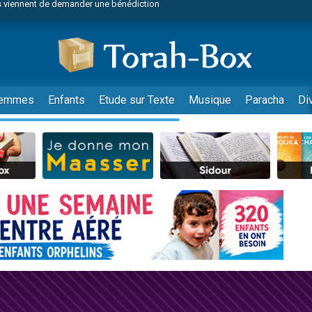
49 places pour étudier en groupe sur Zoom
nes viennent de faire un don pour Diane, 80 ans, dans un appartement insalu
viennent de nous rejoindre sur WhatsApp
viennent de nous rejoindre sur WhatsApp
es viennent de faire un don pour Reloger Rivka, 6 enfants, victime de violences
emmes
Enfants
Etude sur Texte
Musique
Paracha
Di
es viennent de faire un don pour 1 Journée de Vacances Pour les Enfants
 viennent de demander une bénédiction
viennent de nous rejoindre sur WhatsApp
49 places pour étudier en groupe sur Zoom
 donner son Maasser
viennent de nous rejoindre sur WhatsApp
viennent de nous rejoindre sur WhatsApp
de donner son Maasser
es viennent de faire un don pour 5 jours de vacances aux Orphelins
viennent de nous rejoindre sur WhatsApp