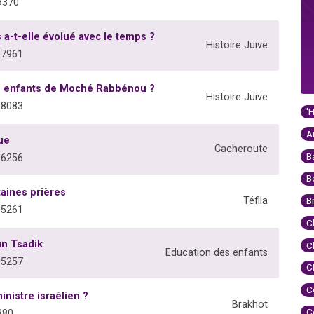
9370
 a-t-elle évolué avec le temps ?
Histoire Juive
07961
es enfants de Moché Rabbénou ?
Histoire Juive
08083
'
A
ue
Cacheroute
B
06256
B
taines prières
Téfila
B
05261
C
un Tsadik
C
Education des enfants
05257
C
C
inistre israélien ?
Brakhot
C
880