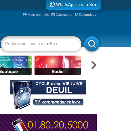
WhatsApp Torah-Box
bre
Mon compte
Calendrier
Columbus
...
vertissements
Livres
Rabbanim