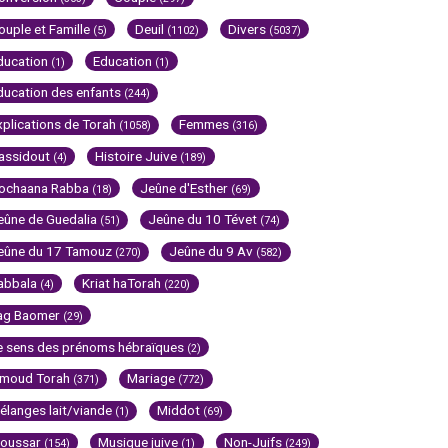
ouple et Famille
Deuil
Divers
(5)
(1102)
(5037)
ducation
Education
(1)
(1)
ducation des enfants
(244)
xplications de Torah
Femmes
(1058)
(316)
assidout
Histoire Juive
(4)
(189)
ochaana Rabba
Jeûne d'Esther
(18)
(69)
eûne de Guedalia
Jeûne du 10 Tévet
(51)
(74)
eûne du 17 Tamouz
Jeûne du 9 Av
(270)
(582)
abbala
Kriat haTorah
(4)
(220)
ag Baomer
(29)
e sens des prénoms hébraïques
(2)
imoud Torah
Mariage
(371)
(772)
élanges lait/viande
Middot
(1)
(69)
oussar
Musique juive
Non-Juifs
(154)
(1)
(249)