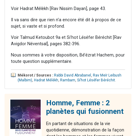
Voir Hadrat Mélèkh [Rav Nissim Dayan], page 43.
Il va sans dire que rien n’a encore été dit à propos de ce
sujet, si vaste et si profond.
Voir Talmud Ketoubot 9a et Si’hot Léséfer Béréchit [Rav
Avigdor Néventsal], pages 382-396.
Nous sommes à votre disposition, Bé’ézrat Hachem, pour
toute question supplémentaire.
Mékorot / Sources :
Rabbi David Abrabanel
,
Rav Meïr Leibush
(Malbim)
,
Hadrat Mélèkh
,
Rambam
,
Si’hot Léséfer Béréchit
.
Homme, Femme : 2
planètes qui fusionnent
En partant de situations de la vie
quotidienne, démonstration de la façon