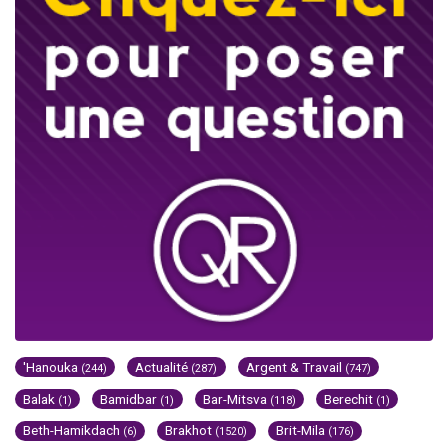
'Hanouka
Actualité
Argent & Travail
(244)
(287)
(747)
Balak
Bamidbar
Bar-Mitsva
Berechit
(1)
(1)
(118)
(1)
Beth-Hamikdach
Brakhot
Brit-Mila
(6)
(1520)
(176)