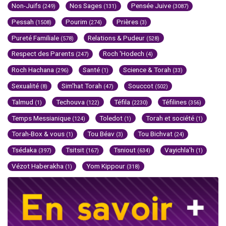
Non-Juifs
Nos Sages
Pensée Juive
(249)
(131)
(3087)
Pessah
Pourim
Prières
(1508)
(274)
(3)
Pureté Familiale
Relations & Pudeur
(578)
(528)
Respect des Parents
Roch 'Hodech
(247)
(4)
Roch Hachana
Santé
Science & Torah
(296)
(1)
(33)
Sexualité
Sim'hat Torah
Souccot
(8)
(47)
(502)
Talmud
Techouva
Téfila
Téfilines
(1)
(122)
(2230)
(356)
Temps Messianique
Toledot
Torah et société
(124)
(1)
(1)
Torah-Box & vous
Tou Béav
Tou Bichvat
(1)
(3)
(24)
Tsédaka
Tsitsit
Tsniout
Vayichla'h
(397)
(167)
(634)
(1)
Vézot Haberakha
Yom Kippour
(1)
(318)