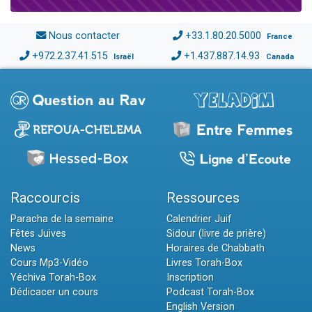
Nous contacter
+33.1.80.20.5000
France
+972.2.37.41.515
+1.437.887.14.93
Israël
Canada
Raccourcis
Ressources
Paracha de la semaine
Calendrier Juif
Fêtes Juives
Sidour (livre de prière)
News
Horaires de Chabbath
Cours Mp3-Vidéo
Livres Torah-Box
Yéchiva Torah-Box
Inscription
Dédicacer un cours
Podcast Torah-Box
English Version