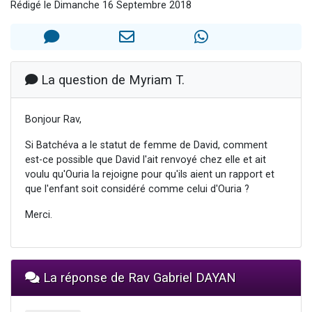
Rédigé le Dimanche 16 Septembre 2018
Il reste 49 places pour étudier en groupe sur Zoom
3 personnes viennent de nous rejoindre sur WhatsApp
2 personnes viennent de nous rejoindre sur WhatsApp
2 nouvelles musiques dans Torah-Box Music
La question de Myriam T.
6 personnes viennent de nous rejoindre sur WhatsApp
Bonjour Rav,
Si Batchéva a le statut de femme de David, comment
est-ce possible que David l'ait renvoyé chez elle et ait
voulu qu'Ouria la rejoigne pour qu'ils aient un rapport et
que l'enfant soit considéré comme celui d'Ouria ?
Merci.
La réponse de Rav Gabriel DAYAN