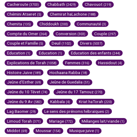
Cacheroute
Chabbath
Chavouot
(3703)
(2429)
(219)
Chémini Atseret
Chemirat haLachone
(5)
(188)
Chemita
Chiddoukh
Communauté
(135)
(200)
(3)
Compte du Omer
Conversion
Couple
(264)
(303)
(297)
Couple et Famille
Deuil
Divers
(5)
(1102)
(5037)
Education
Education
Education des enfants
(1)
(1)
(244)
Explications de Torah
Femmes
Hassidout
(1058)
(316)
(4)
Histoire Juive
Hochaana Rabba
(189)
(18)
Jeûne d'Esther
Jeûne de Guedalia
(69)
(51)
Jeûne du 10 Tévet
Jeûne du 17 Tamouz
(74)
(270)
Jeûne du 9 Av
Kabbala
Kriat haTorah
(582)
(4)
(220)
Lag Baomer
Le sens des prénoms hébraïques
(29)
(2)
Limoud Torah
Mariage
Mélanges lait/viande
(371)
(772)
(1)
Middot
Moussar
Musique juive
(69)
(154)
(1)