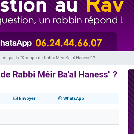
 viennent de demander une bénédiction
49 places pour étudier en groupe sur Zoom
de donner son Maasser
ent de donner son Maasser
viennent de nous rejoindre sur WhatsApp
-ce que la "Kouppa de Rabbi Méir Ba'al Haness" ?
 de Rabbi Méir Ba'al Haness" ?
Envoyer
WhatsApp