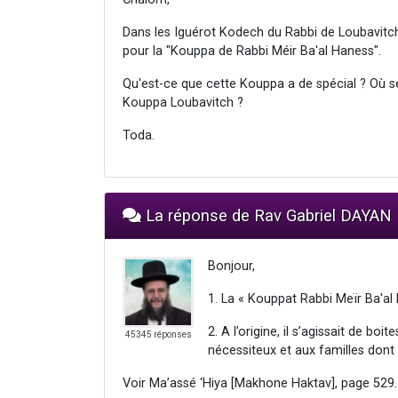
Dans les Iguérot Kodech du Rabbi de Loubavitch,
pour la "Kouppa de Rabbi Méir Ba'al Haness".
Qu'est-ce que cette Kouppa a de spécial ? Où se t
Kouppa Loubavitch ?
Toda.
La réponse de Rav Gabriel DAYAN
Bonjour,
1. La « Kouppat Rabbi Meïr Ba'al 
2. A l’origine, il s’agissait de bo
45345 réponses
nécessiteux et aux familles dont l
Voir Ma’assé ‘Hiya [Makhone Haktav], page 529.