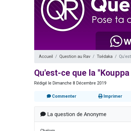
61 personnes
Il reste 
Ariel vient 
Nathaniel vi
4 personnes 
Accueil
Question au Rav
Tsédaka
Qu'est
Qu'est-ce que la "Kouppa
Rédigé le Dimanche 8 Décembre 2019
Commenter
Imprimer
La question de Anonyme
Chalom,