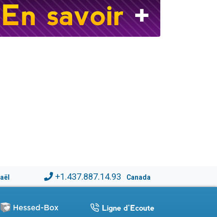
+1.437.887.14.93
raël
Canada