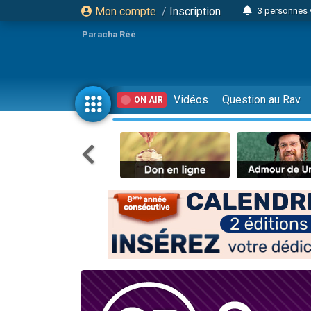
Mon compte
/
Inscription
3 personnes 
Odaya vient 
Paracha Réé
3 personn
3 personn
2 personnes 
Vidéos
Question au Rav
ON AIR
13 personnes
30 perso
Il reste 
12 nouve
3 personnes 
2 personnes 
2 nouvel
3 personnes 
8 personn
Nouvelle émis