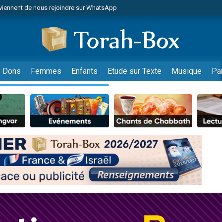
viennent de nous rejoindre sur WhatsApp
de donner son Maasser
es viennent de faire un don pour 5 jours de vacances aux Orphelins
es viennent de faire un don pour Diane, 80 ans, dans un appartement insalub
viennent de nous rejoindre sur WhatsApp
Dons
Femmes
Enfants
Etude sur Texte
Musique
Pa
 viennent de demander une bénédiction
nnes viennent de faire un don pour Sauvez la jambe de Yohan
49 places pour étudier en groupe sur Zoom
lles musiques dans Torah-Box Music
viennent de nous rejoindre sur WhatsApp
viennent de nous rejoindre sur WhatsApp
les musiques dans Torah-Box Music
viennent de nous rejoindre sur WhatsApp
es viennent de faire un don pour Tsédaka : pauvres d'Israel
sion radio : Visions de grandeur n°104 : Le Chabbath et le Birkat Hamazone à 