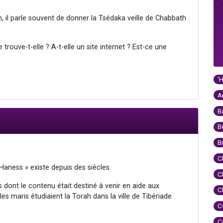
 il parle souvent de donner la Tsédaka veille de Chabbath
rouve-t-elle ? A-t-elle un site internet ? Est-ce une
'
A
B
B
B
C
Haness » existe depuis des siècles.
C
ites dont le contenu était destiné à venir en aide aux
C
es maris étudiaient la Torah dans la ville de Tibériade.
C
C