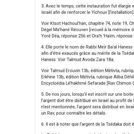
3. Avec le temps, cette instauration fut élargie 
Israël afin de renforcer le Yichouv [l’installation]
Voir Ktsot Hachoul’han, chapitre 74, note 19, 
Dégel Ma’hané Réouven [recueil à la mémoire d
Yoré Déa, réponse 256 et Ora’h ‘Haïm, réponse 2
4. Elle porte le nom de Rabbi Meïr Ba'al Hanes
afin d’être exaucés grâce au mérite de la Tsédaka
Haness. Voir Talmud Avoda Zara 18a.
Voir Talmud Erouvin 13b, édition Métivta, rubri
Erkhine 13b, édition Métivta, rubrique Aliba Dé
Encycloédia Lé’hakhmé Sefarade [Rav Chimon O
5. De nos jours, lorsqu’il est inscrit sur une boi
l’argent doit être distribué en Israël au profit de
n’est mentionnée, l’argent sera distribué en I
un Rav, pour connaître les détails.
6. Il est à noter que l’argent de la Tsédaka doit 