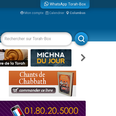
WhatsApp Torah-Box
Mon compte
Calendrier
Columbus
re
racha
Divertissements
Livres
Rabbanim
travers le temps