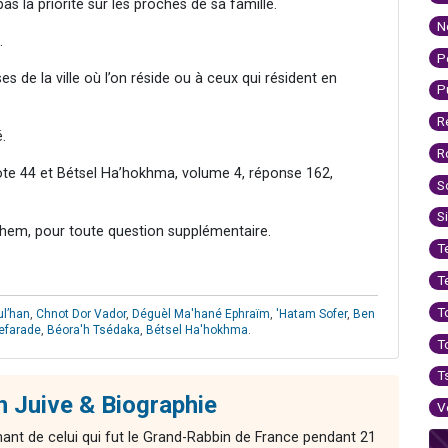
as la priorité sur les proches de sa famille.
N
.
P
s de la ville où l’on réside ou à ceux qui résident en
P
R
.
R
note 44 et Bétsel Ha’hokhma, volume 4, réponse 162,
S
S
hem, pour toute question supplémentaire.
T
T
T
ul’han
,
Chnot Dor Vador
,
Déguèl Ma'hané Ephraïm
,
'Hatam Sofer
,
Ben
efarade
,
Béora'h Tsédaka
,
Bétsel Ha'hokhma
.
T
T
on Juive & Biographie
V
ant de celui qui fut le Grand-Rabbin de France pendant 21