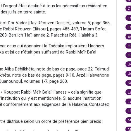
et l’argent était destiné à tous les nécessiteux résidant en
C
 des juifs en terre sainte.
E
Chnot Dor Vador [Rav Réouven Dessler], volume 5, page 365,
E
e Rabbi Réouven Elitsour], pages 485-487, ‘Hatam Sofer,
03, Ben Ich ‘Haï, année 2, Parachat Réé, Halakha 3.
E
H
s car ceux qui donnaient la Tsédaka imploraient Hachem
 et [si ce n’était pas suffisant] de Rabbi Meïr Ba'al
H
J
que Aliba Déhilkhéta, note de bas de page, page 22, Talmud
J
hilkhéta, note de bas de page, pages 9-10, Arzé Halevanone
uanounou], volumes 1-7, page 260.
K
te « Kouppat Rabbi Meïr Ba'al Haness » cela signifie que
L
 l’institution qui y est mentionnée. Si aucune institution
L
sraël conformément aux exigences de la Halakha. Contactez
L
M
être distribué selon un ordre de préférence bien précis :
M