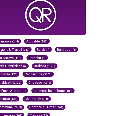
Hanouka
Actualité
(244)
(287)
rgent & Travail
Balak
Bamidbar
(747)
(1)
(1)
ar-Mitsva
Berechit
(118)
(1)
eth-Hamikdach
Brakhot
(6)
(1520)
rit-Mila
Cacheroute
(176)
(3703)
habbath
Chavouot
(2429)
(219)
hémini Atseret
Chemirat haLachone
(5)
(188)
hemita
Chiddoukh
(135)
(200)
ommunauté
Compte du Omer
(3)
(264)
onversion
Couple
(303)
(297)