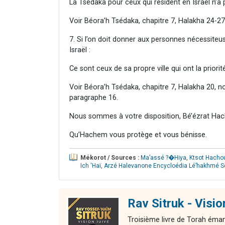
La Tsédaka pour ceux qui résident en Israël n’a p
Voir Béora’h Tsédaka, chapitre 7, Halakha 24-27
7. Si l’on doit donner aux personnes nécessiteuse
Israël :
Ce sont ceux de sa propre ville qui ont la priorité
Voir Béora’h Tsédaka, chapitre 7, Halakha 20, 
paragraphe 16.
Nous sommes à votre disposition, Bé’ézrat Hac
Qu’Hachem vous protège et vous bénisse.
Mékorot / Sources :
Ma’assé ?�Hiya
,
Ktsot Hacho
Ich 'Haï
,
Arzé Halevanone Encycloédia Lé’hakhmé S
Rav Sitruk - Visi
Troisième livre de Torah éman