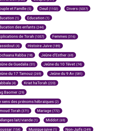
ouple et Famille
Deuil
Divers
(5)
(1102)
(5037)
ducation
Education
(1)
(1)
ducation des enfants
(244)
xplications de Torah
Femmes
(1057)
(316)
assidout
Histoire Juive
(4)
(189)
ochaana Rabba
Jeûne d'Esther
(18)
(69)
eûne de Guedalia
Jeûne du 10 Tévet
(51)
(74)
eûne du 17 Tamouz
Jeûne du 9 Av
(269)
(581)
abbala
Kriat haTorah
(4)
(220)
ag Baomer
(29)
e sens des prénoms hébraïques
(2)
imoud Torah
Mariage
(371)
(772)
élanges lait/viande
Middot
(1)
(69)
oussar
Musique juive
Non-Juifs
(154)
(1)
(249)