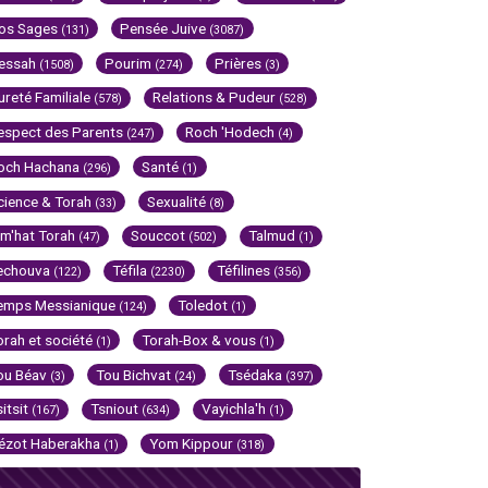
os Sages
Pensée Juive
(131)
(3087)
essah
Pourim
Prières
(1508)
(274)
(3)
ureté Familiale
Relations & Pudeur
(578)
(528)
espect des Parents
Roch 'Hodech
(247)
(4)
och Hachana
Santé
(296)
(1)
cience & Torah
Sexualité
(33)
(8)
im'hat Torah
Souccot
Talmud
(47)
(502)
(1)
echouva
Téfila
Téfilines
(122)
(2230)
(356)
emps Messianique
Toledot
(124)
(1)
orah et société
Torah-Box & vous
(1)
(1)
ou Béav
Tou Bichvat
Tsédaka
(3)
(24)
(397)
sitsit
Tsniout
Vayichla'h
(167)
(634)
(1)
ézot Haberakha
Yom Kippour
(1)
(318)