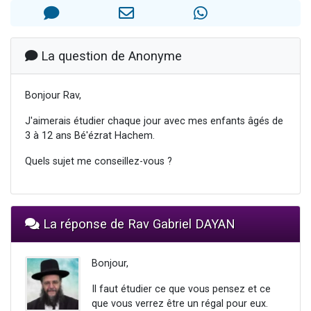
13 personnes viennent de demander une bénédiction
30 personnes viennent de faire un don pour Sauvez la jambe de Yohan
Il reste 49 places pour étudier en groupe sur Zoom
La question de Anonyme
12 nouvelles musiques dans Torah-Box Music
Bonjour Rav,
29 personnes viennent de demander une bénédiction
J'aimerais étudier chaque jour avec mes enfants âgés de
3 à 12 ans Bé'ézrat Hachem.
Quels sujet me conseillez-vous ?
La réponse de Rav Gabriel DAYAN
Bonjour,
Il faut étudier ce que vous pensez et ce
que vous verrez être un régal pour eux.