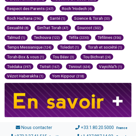
Respect des Parents
Roch 'Hodech
(247)
(4)
Roch Hachana
Santé
Science & Torah
(296)
(1)
(33)
Sexualité
Sim'hat Torah
Souccot
(8)
(47)
(502)
Talmud
Techouva
Téfila
Téfilines
(1)
(122)
(2230)
(356)
Temps Messianique
Toledot
Torah et société
(124)
(1)
(1)
Torah-Box & vous
Tou Béav
Tou Bichvat
(1)
(3)
(24)
Tsédaka
Tsitsit
Tsniout
Vayichla'h
(397)
(167)
(634)
(1)
Vézot Haberakha
Yom Kippour
(1)
(318)
Nous contacter
+33.1.80.20.5000
France