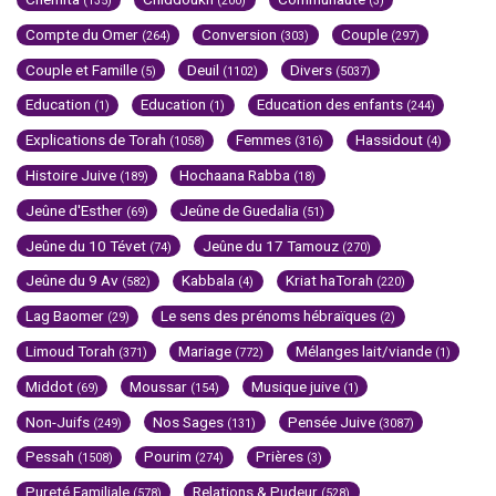
(135)
(200)
(3)
Compte du Omer
Conversion
Couple
(264)
(303)
(297)
Couple et Famille
Deuil
Divers
(5)
(1102)
(5037)
Education
Education
Education des enfants
(1)
(1)
(244)
Explications de Torah
Femmes
Hassidout
(1058)
(316)
(4)
Histoire Juive
Hochaana Rabba
(189)
(18)
Jeûne d'Esther
Jeûne de Guedalia
(69)
(51)
Jeûne du 10 Tévet
Jeûne du 17 Tamouz
(74)
(270)
Jeûne du 9 Av
Kabbala
Kriat haTorah
(582)
(4)
(220)
Lag Baomer
Le sens des prénoms hébraïques
(29)
(2)
Limoud Torah
Mariage
Mélanges lait/viande
(371)
(772)
(1)
Middot
Moussar
Musique juive
(69)
(154)
(1)
Non-Juifs
Nos Sages
Pensée Juive
(249)
(131)
(3087)
Pessah
Pourim
Prières
(1508)
(274)
(3)
Pureté Familiale
Relations & Pudeur
(578)
(528)