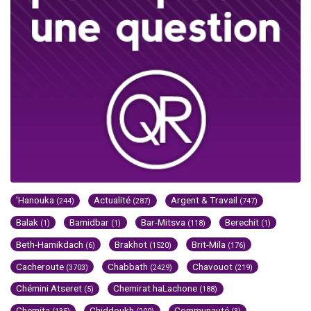
'Hanouka
Actualité
Argent & Travail
(244)
(287)
(747)
Balak
Bamidbar
Bar-Mitsva
Berechit
(1)
(1)
(118)
(1)
Beth-Hamikdach
Brakhot
Brit-Mila
(6)
(1520)
(176)
Cacheroute
Chabbath
Chavouot
(3703)
(2429)
(219)
Chémini Atseret
Chemirat haLachone
(5)
(188)
Chemita
Chiddoukh
Communauté