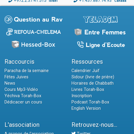
+972.2.37.41.515
+1.437.887.14.93
Israël
Canada
Raccourcis
Ressources
Paracha de la semaine
Calendrier Juif
Fêtes Juives
Sidour (livre de prière)
News
Horaires de Chabbath
Cours Mp3-Vidéo
Livres Torah-Box
Yéchiva Torah-Box
Inscription
Dédicacer un cours
Podcast Torah-Box
English Version
L'association
Retrouvez-nous...
A propos de l'association
Twitter