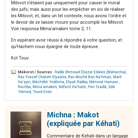
Mitsvot n'étaient pas uniquement pour casser le moral
des juifs, mais aussi pour les empêcher en soi de réaliser
les Mitsvot, et, dans un tel contexte, nous avons l'ordre et
le devoir de se laisser mourir pour accomplir les Mitsvot.
Voir responsa Mima'amakim tome 2, 11.
En espérant avoir réussi à répondre à votre question, et
qu'Hachem nous épargne de toute épreuve.
Kol Touv.
Mékorot / Sources :
Rabbi Shmouel Eliezer Edeles (Maharcha)
,
Rav Yossef Chalom Elyashiv
,
Rav Moché Ben Na'hman
,
Marit
Ha'ayin
,
Méchèkh 'Hokhma
,
Eliyah Rabba
,
Ménorat Hamaor
,
Rachba
,
Mima'amakim
,
Néfech Ha'haïm
,
Peri Tsadik
,
Sdé
'Hémed
,
Touré Even
.
Michna : Makot
(expliquée par Kéhati)
Commentaire de Kehati dans un langage