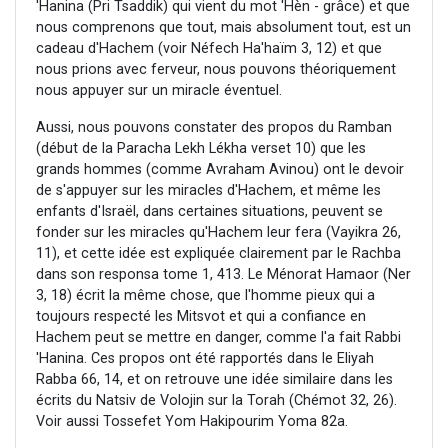
'Hanina (Pri Tsaddik) qui vient du mot 'Hèn - grâce) et que
nous comprenons que tout, mais absolument tout, est un
cadeau d'Hachem (voir Néfech Ha'haïm 3, 12) et que
nous prions avec ferveur, nous pouvons théoriquement
nous appuyer sur un miracle éventuel.
Aussi, nous pouvons constater des propos du Ramban
(début de la Paracha Lekh Lékha verset 10) que les
grands hommes (comme Avraham Avinou) ont le devoir
de s'appuyer sur les miracles d'Hachem, et même les
enfants d'Israël, dans certaines situations, peuvent se
fonder sur les miracles qu'Hachem leur fera (Vayikra 26,
11), et cette idée est expliquée clairement par le Rachba
dans son responsa tome 1, 413. Le Ménorat Hamaor (Ner
3, 18) écrit la même chose, que l'homme pieux qui a
toujours respecté les Mitsvot et qui a confiance en
Hachem peut se mettre en danger, comme l'a fait Rabbi
'Hanina. Ces propos ont été rapportés dans le Eliyah
Rabba 66, 14, et on retrouve une idée similaire dans les
écrits du Natsiv de Volojin sur la Torah (Chémot 32, 26).
Voir aussi Tossefet Yom Hakipourim Yoma 82a.