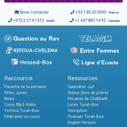
Nous contacter
+33.1.80.20.5000
France
+972.2.37.41.515
+1.437.887.14.93
Israël
Canada
Raccourcis
Ressources
Paracha de la semaine
Calendrier Juif
Fêtes Juives
Sidour (livre de prière)
News
Horaires de Chabbath
Cours Mp3-Vidéo
Livres Torah-Box
Yéchiva Torah-Box
Inscription
Dédicacer un cours
Podcast Torah-Box
English Version