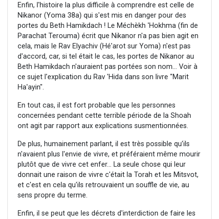
Enfin, l'histoire la plus difficile à comprendre est celle de
Nikanor (Yoma 38a) qui s'est mis en danger pour des
portes du Beth Hamikdach ! Le Méchèkh 'Hokhma (fin de
Parachat Terouma) écrit que Nikanor n'a pas bien agit en
cela, mais le Rav Elyachiv (Hé'arot sur Yoma) n'est pas
d'accord, car, si tel était le cas, les portes de Nikanor au
Beth Hamikdach n'auraient pas portées son nom... Voir à
ce sujet l'explication du Rav 'Hida dans son livre "Marit
Ha'ayin".
En tout cas, il est fort probable que les personnes
concernées pendant cette terrible période de la Shoah
ont agit par rapport aux explications susmentionnées.
De plus, humainement parlant, il est très possible qu’ils
n'avaient plus l'envie de vivre, et préféraient même mourir
plutôt que de vivre cet enfer... La seule chose qui leur
donnait une raison de vivre c'était la Torah et les Mitsvot,
et c'est en cela qu'ils retrouvaient un souffle de vie, au
sens propre du terme.
Enfin, il se peut que les décrets d'interdiction de faire les