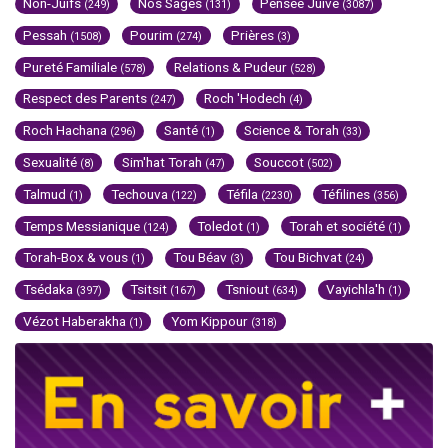
Non-Juifs
Nos Sages
Pensée Juive
(249)
(131)
(3087)
Pessah
Pourim
Prières
(1508)
(274)
(3)
Pureté Familiale
Relations & Pudeur
(578)
(528)
Respect des Parents
Roch 'Hodech
(247)
(4)
Roch Hachana
Santé
Science & Torah
(296)
(1)
(33)
Sexualité
Sim'hat Torah
Souccot
(8)
(47)
(502)
Talmud
Techouva
Téfila
Téfilines
(1)
(122)
(2230)
(356)
Temps Messianique
Toledot
Torah et société
(124)
(1)
(1)
Torah-Box & vous
Tou Béav
Tou Bichvat
(1)
(3)
(24)
Tsédaka
Tsitsit
Tsniout
Vayichla'h
(397)
(167)
(634)
(1)
Vézot Haberakha
Yom Kippour
(1)
(318)