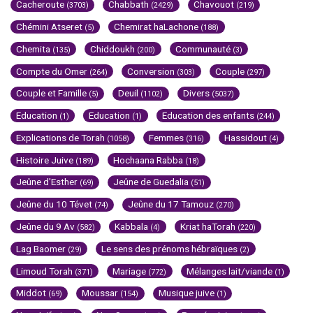
Cacheroute
Chabbath
Chavouot
(3703)
(2429)
(219)
Chémini Atseret
Chemirat haLachone
(5)
(188)
Chemita
Chiddoukh
Communauté
(135)
(200)
(3)
Compte du Omer
Conversion
Couple
(264)
(303)
(297)
Couple et Famille
Deuil
Divers
(5)
(1102)
(5037)
Education
Education
Education des enfants
(1)
(1)
(244)
Explications de Torah
Femmes
Hassidout
(1058)
(316)
(4)
Histoire Juive
Hochaana Rabba
(189)
(18)
Jeûne d'Esther
Jeûne de Guedalia
(69)
(51)
Jeûne du 10 Tévet
Jeûne du 17 Tamouz
(74)
(270)
Jeûne du 9 Av
Kabbala
Kriat haTorah
(582)
(4)
(220)
Lag Baomer
Le sens des prénoms hébraïques
(29)
(2)
Limoud Torah
Mariage
Mélanges lait/viande
(371)
(772)
(1)
Middot
Moussar
Musique juive
(69)
(154)
(1)