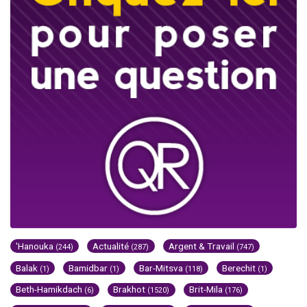
'Hanouka
Actualité
Argent & Travail
(244)
(287)
(747)
Balak
Bamidbar
Bar-Mitsva
Berechit
(1)
(1)
(118)
(1)
Beth-Hamikdach
Brakhot
Brit-Mila
(6)
(1520)
(176)