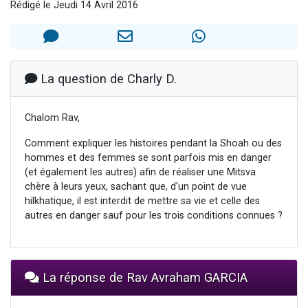
Rédigé le Jeudi 14 Avril 2016
Il reste 49 places pour étudier en groupe sur Zoom
3 personnes viennent de nous rejoindre sur WhatsApp
2 personnes viennent de nous rejoindre sur WhatsApp
2 nouvelles musiques dans Torah-Box Music
La question de Charly D.
6 personnes viennent de nous rejoindre sur WhatsApp
Chalom Rav,
Comment expliquer les histoires pendant la Shoah ou des
hommes et des femmes se sont parfois mis en danger
(et également les autres) afin de réaliser une Mitsva
chère à leurs yeux, sachant que, d'un point de vue
hilkhatique, il est interdit de mettre sa vie et celle des
autres en danger sauf pour les trois conditions connues ?
La réponse de Rav Avraham GARCIA