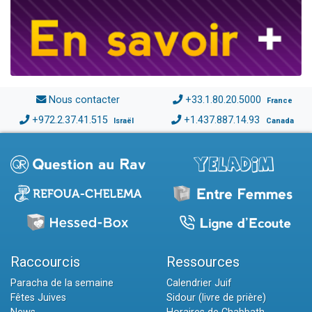
Nous contacter
+33.1.80.20.5000
France
+972.2.37.41.515
+1.437.887.14.93
Israël
Canada
Raccourcis
Ressources
Paracha de la semaine
Calendrier Juif
Fêtes Juives
Sidour (livre de prière)