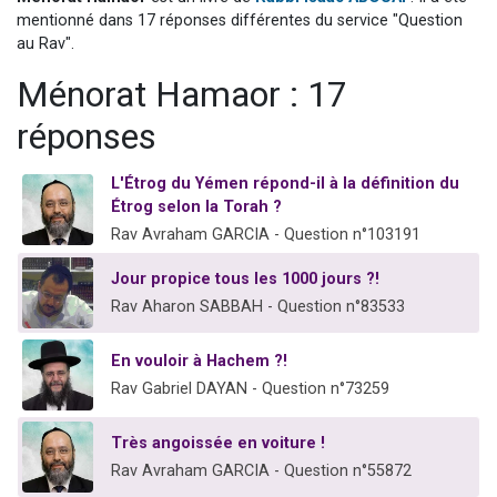
11 personnes viennent de demander une bénédiction
mentionné dans 17 réponses différentes du service "Question
au Rav".
Il reste 49 places pour étudier en groupe sur Zoom
Ménorat Hamaor : 17
3 personnes viennent de faire un don pour Diane, 80 ans, dans un appartement insalubre
2 personnes viennent de nous rejoindre sur WhatsApp
réponses
2 personnes viennent de faire un don pour Tsédaka : pauvres d'Israel
L'Étrog du Yémen répond-il à la définition du
Étrog selon la Torah ?
Rav Avraham GARCIA - Question n°103191
Jour propice tous les 1000 jours ?!
Rav Aharon SABBAH - Question n°83533
En vouloir à Hachem ?!
Rav Gabriel DAYAN - Question n°73259
Très angoissée en voiture !
Rav Avraham GARCIA - Question n°55872