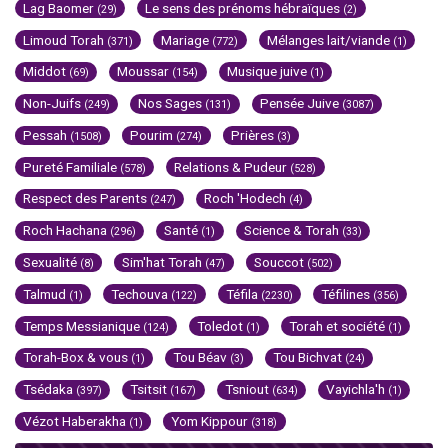
Lag Baomer
Le sens des prénoms hébraïques
(29)
(2)
Limoud Torah
Mariage
Mélanges lait/viande
(371)
(772)
(1)
Middot
Moussar
Musique juive
(69)
(154)
(1)
Non-Juifs
Nos Sages
Pensée Juive
(249)
(131)
(3087)
Pessah
Pourim
Prières
(1508)
(274)
(3)
Pureté Familiale
Relations & Pudeur
(578)
(528)
Respect des Parents
Roch 'Hodech
(247)
(4)
Roch Hachana
Santé
Science & Torah
(296)
(1)
(33)
Sexualité
Sim'hat Torah
Souccot
(8)
(47)
(502)
Talmud
Techouva
Téfila
Téfilines
(1)
(122)
(2230)
(356)
Temps Messianique
Toledot
Torah et société
(124)
(1)
(1)
Torah-Box & vous
Tou Béav
Tou Bichvat
(1)
(3)
(24)
Tsédaka
Tsitsit
Tsniout
Vayichla'h
(397)
(167)
(634)
(1)
Vézot Haberakha
Yom Kippour
(1)
(318)