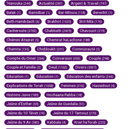
'Hanouka
Actualité
Argent & Travail
(244)
(287)
(747)
Balak
Bamidbar
Bar-Mitsva
Berechit
(1)
(1)
(118)
(1)
Beth-Hamikdach
Brakhot
Brit-Mila
(6)
(1520)
(176)
Cacheroute
Chabbath
Chavouot
(3703)
(2429)
(219)
Chémini Atseret
Chemirat haLachone
(5)
(188)
Chemita
Chiddoukh
Communauté
(135)
(201)
(3)
Compte du Omer
Conversion
Couple
(264)
(303)
(298)
Couple et Famille
Deuil
Divers
(5)
(1102)
(5037)
Education
Education
Education des enfants
(1)
(1)
(244)
Explications de Torah
Femmes
Hassidout
(1058)
(316)
(4)
Histoire Juive
Hochaana Rabba
(189)
(18)
Jeûne d'Esther
Jeûne de Guedalia
(69)
(51)
Jeûne du 10 Tévet
Jeûne du 17 Tamouz
(74)
(270)
Jeûne du 9 Av
Kabbala
Kriat haTorah
(582)
(4)
(220)