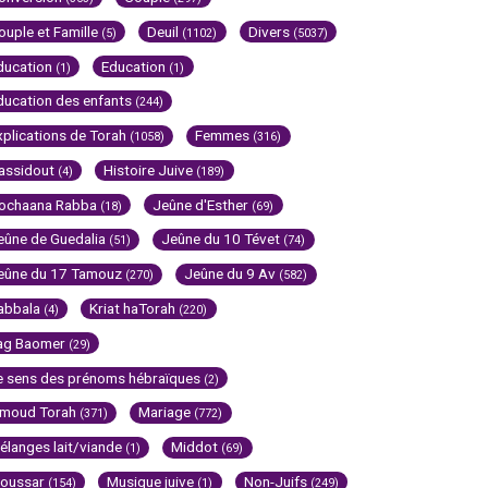
ouple et Famille
Deuil
Divers
(5)
(1102)
(5037)
ducation
Education
(1)
(1)
ducation des enfants
(244)
xplications de Torah
Femmes
(1058)
(316)
assidout
Histoire Juive
(4)
(189)
ochaana Rabba
Jeûne d'Esther
(18)
(69)
eûne de Guedalia
Jeûne du 10 Tévet
(51)
(74)
eûne du 17 Tamouz
Jeûne du 9 Av
(270)
(582)
abbala
Kriat haTorah
(4)
(220)
ag Baomer
(29)
e sens des prénoms hébraïques
(2)
imoud Torah
Mariage
(371)
(772)
élanges lait/viande
Middot
(1)
(69)
oussar
Musique juive
Non-Juifs
(154)
(1)
(249)