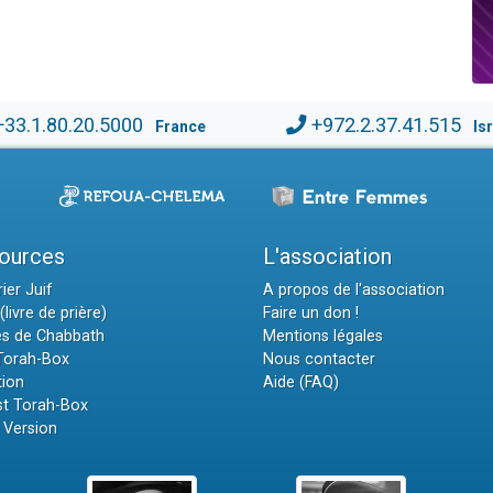
+33.1.80.20.5000
+972.2.37.41.515
France
Is
ources
L'association
ier Juif
A propos de l'association
(livre de prière)
Faire un don !
es de Chabbath
Mentions légales
 Torah-Box
Nous contacter
tion
Aide (FAQ)
t Torah-Box
 Version