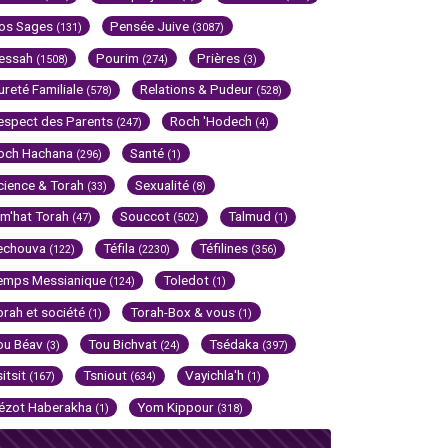
os Sages
Pensée Juive
(131)
(3087)
essah
Pourim
Prières
(1508)
(274)
(3)
ureté Familiale
Relations & Pudeur
(578)
(528)
espect des Parents
Roch 'Hodech
(247)
(4)
och Hachana
Santé
(296)
(1)
cience & Torah
Sexualité
(33)
(8)
im'hat Torah
Souccot
Talmud
(47)
(502)
(1)
echouva
Téfila
Téfilines
(122)
(2230)
(356)
emps Messianique
Toledot
(124)
(1)
orah et société
Torah-Box & vous
(1)
(1)
ou Béav
Tou Bichvat
Tsédaka
(3)
(24)
(397)
sitsit
Tsniout
Vayichla'h
(167)
(634)
(1)
ézot Haberakha
Yom Kippour
(1)
(318)