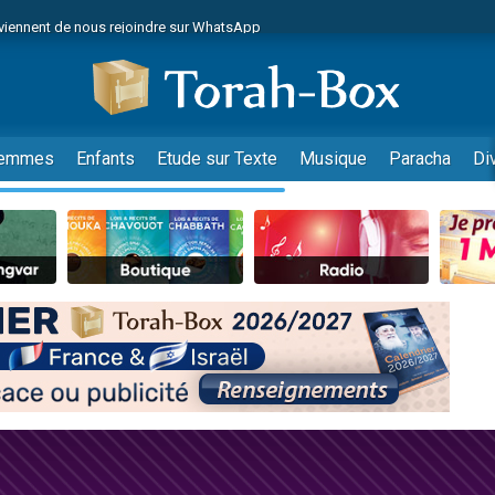
viennent de nous rejoindre sur WhatsApp
viennent de nous rejoindre sur WhatsApp
de donner son Maasser
es viennent de faire un don pour 5 jours de vacances aux Orphelins
es viennent de faire un don pour Diane, 80 ans, dans un appartement insalub
emmes
Enfants
Etude sur Texte
Musique
Paracha
Di
 viennent de demander une bénédiction
viennent de nous rejoindre sur WhatsApp
nnes viennent de faire un don pour Sauvez la jambe de Yohan
49 places pour étudier en groupe sur Zoom
lles musiques dans Torah-Box Music
viennent de nous rejoindre sur WhatsApp
viennent de nous rejoindre sur WhatsApp
viennent de nous rejoindre sur WhatsApp
les musiques dans Torah-Box Music
es viennent de faire un don pour Tsédaka : pauvres d'Israel