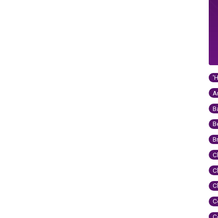
'
A
B
B
B
C
C
C
C
C