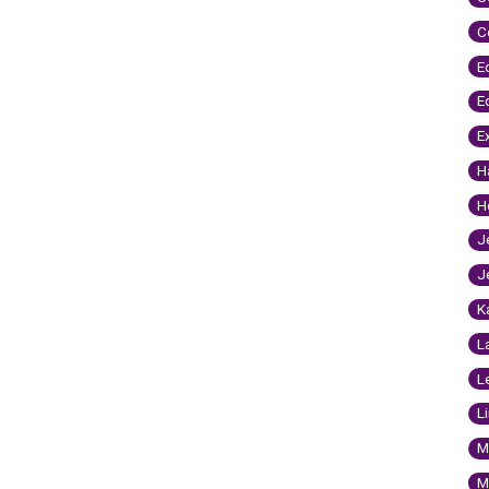
C
E
E
E
H
H
J
J
K
L
L
L
M
M