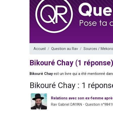
Nouvelle émis
61 personnes
Ariel vient 
Il reste 
Eva vient de
Accueil
Question au Rav
Sources / Mekoro
Bikouré Chay (1 réponse
Bikouré Chay
est un livre qui a été mentionné dan
Bikouré Chay : 1 répons
Relations avec son ex-femme après
Rav Gabriel DAYAN - Question n°9841