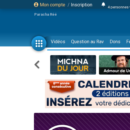
Mon compte
/
Inscription
4 personnes 
3 personnes 
Paracha Réé
Odaya vient 
3 personn
3 personn
Vidéos
Question au Rav
Dons
F
13 personnes
2 personnes 
30 perso
Il reste 
12 nouve
3 personnes 
2 personnes 
3 personnes 
2 nouvel
8 personn