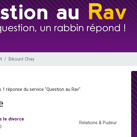
sion radio : Visions de grandeur n°104 : Le Chabbath et le Birkat Hamazone à 
 viennent de demander une bénédiction
de donner son Maasser
49 places pour étudier en groupe sur Zoom
 donner son Maasser
t
Bikouré Chay
)
s 1 réponse du service "Question au Rav".
e
 le divorce
Relations & Pudeur
0