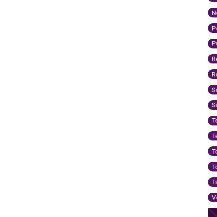
N
P
P
R
R
S
S
T
T
T
T
T
V