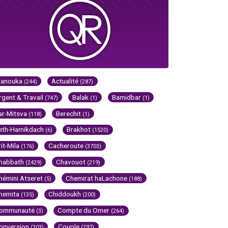
Hanouka
Actualité
(244)
(287)
rgent & Travail
Balak
Bamidbar
(747)
(1)
(1)
ar-Mitsva
Berechit
(118)
(1)
eth-Hamikdach
Brakhot
(6)
(1520)
rit-Mila
Cacheroute
(176)
(3703)
habbath
Chavouot
(2429)
(219)
hémini Atseret
Chemirat haLachone
(5)
(188)
hemita
Chiddoukh
(135)
(200)
ommunauté
Compte du Omer
(3)
(264)
onversion
Couple
(303)
(297)